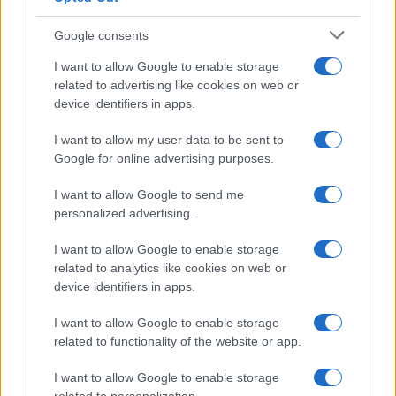
Meteo Olbia 9 agosto, temperature in calo
Google consents
I want to allow Google to enable storage
related to advertising like cookies on web or
Salmo finisce in ospedale a Catania, ma il tour
device identifiers in apps.
va avanti: “Sicilia, ci sono”
I want to allow my user data to be sent to
Google for online advertising purposes.
Jovanotti, Gabry Ponte e Alfa: Olbia ombelico del
mondo per una notte
I want to allow Google to send me
personalized advertising.
Giorgia Meloni a La Maddalena, la vicesindaco:
I want to allow Google to enable storage
“Orgoglio e discrezione per visita privata̶…
related to analytics like cookies on web or
device identifiers in apps.
Incendio nella notte a Olbia, a fuoco due furgoni
I want to allow Google to enable storage
related to functionality of the website or app.
I want to allow Google to enable storage