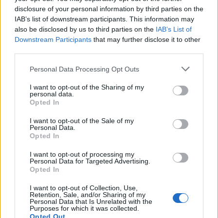
Condividi l'articolo
disclosure of your personal information by third parties on the
IAB’s list of downstream participants. This information may
F
T
Pi
W
S
also be disclosed by us to third parties on the
IAB’s List of
Downstream Participants
that may further disclose it to other
a
w
n
h
h
third parties.
ce
it
te
at
a
Articolo precedente
Please note that this website/app uses one or more Google
Personal Data Processing Opt Outs
b
te
re
s
re
Prossimo articolo
services and may gather and store information including but
not limited to your visit or usage behaviour. You may click to
I want to opt-out of the Sharing of my
o
r
st
A
personal data.
grant or deny consent to Google and its third-party tags to
Opted In
o
p
use your data for below specified purposes in below Google
NOTIZIE RECENTI
consent section.
k
p
I want to opt-out of the Sale of my
Personal Data.
Opted In
Incidente sulla strada provinciale ad Arzachena,
I want to opt-out of processing my
un ferito
Personal Data for Targeted Advertising.
Opted In
Sangue, musica e solidarietà con Avis Olbia al
I want to opt-out of Collection, Use,
Retention, Sale, and/or Sharing of my
Delta Center
Personal Data that Is Unrelated with the
Purposes for which it was collected.
Opted Out