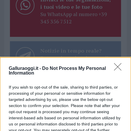
i tuoi video e le tue foto
Su WhatsApp al numero +39
345 356 7512
Notizie in tempo reale?
Entra nel canale telegram di
GalluraOggi.it
Galluraoggi.it -
Do Not Process My Personal
Information
If you wish to opt-out of the sale, sharing to third parties, or
processing of your personal or sensitive information for
Ricevi le nostre ultime news
targeted advertising by us, please use the below opt-out
section to confirm your selection. Please note that after your
opt-out request is processed you may continue seeing
da
Google News
interest-based ads based on personal information utilized by
us or personal information disclosed to third parties prior to
your opt-out. You may separately opt-out of the further