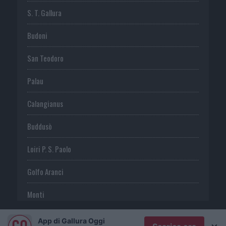
S. T. Gallura
Budoni
San Teodoro
Palau
Calangianus
Buddusò
Loiri P. S. Paolo
Golfo Aranci
Monti
Telti
App di Gallura Oggi