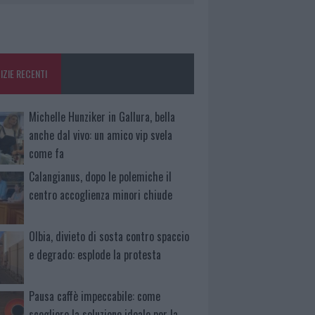
IZIE RECENTI
Michelle Hunziker in Gallura, bella
anche dal vivo: un amico vip svela
come fa
Calangianus, dopo le polemiche il
centro accoglienza minori chiude
Olbia, divieto di sosta contro spaccio
e degrado: esplode la protesta
Pausa caffè impeccabile: come
scegliere la soluzione ideale per la