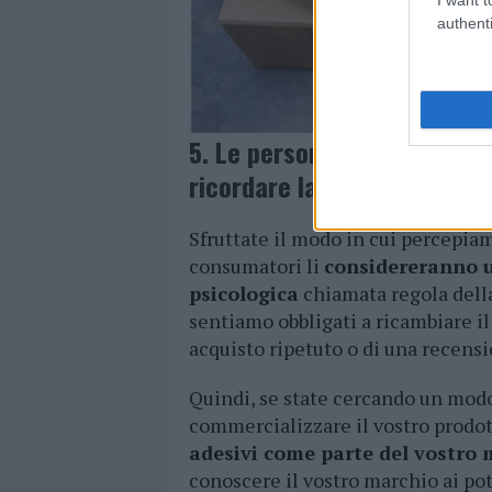
authenti
5. Le persone amano gli ade
ricordare la vostra azienda 
Sfruttate il modo in cui percepiamo
consumatori li
considereranno un
psicologica
chiamata regola della
sentiamo obbligati a ricambiare il
acquisto ripetuto o di una recensi
Quindi, se state cercando un mod
commercializzare il vostro prodott
adesivi come parte del vostro
conoscere il vostro marchio ai po