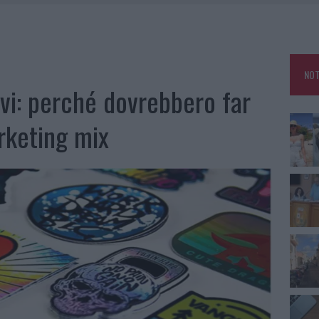
RO SPACCIO E DEGRADO: ESPLODE LA PROTESTA
SCEGLIERE LA SOLUZIONE IDEALE PER LA CASA E L’UFFICIO
GO DOLORE: STORIA E RINASCITA DELLA STRADA CHE SEGNÒ LA GALLURA
NOT
 BELLA ANCHE DAL VIVO: UN AMICO VIP SVELA COME FA
ivi: perché dovrebbero far
rketing mix