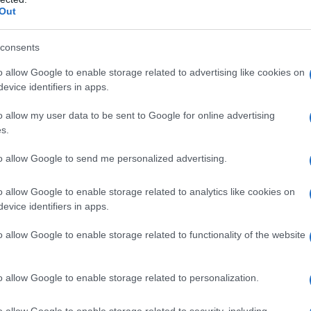
zzati per adattarsi al vostro branding
Out
tichette adesive
è che possono essere adattati
consents
a che potete usarli per creare una c
ampagna
o allow Google to enable storage related to advertising like cookies on
ingua davvero
. È possibile scegliere tra una
evice identifiers in apps.
ori diversi e adesivi ecologici per creare
rchio.
o allow my user data to be sent to Google for online advertising
s.
to allow Google to send me personalized advertising.
o allow Google to enable storage related to analytics like cookies on
evice identifiers in apps.
o allow Google to enable storage related to functionality of the website
o allow Google to enable storage related to personalization.
o allow Google to enable storage related to security, including