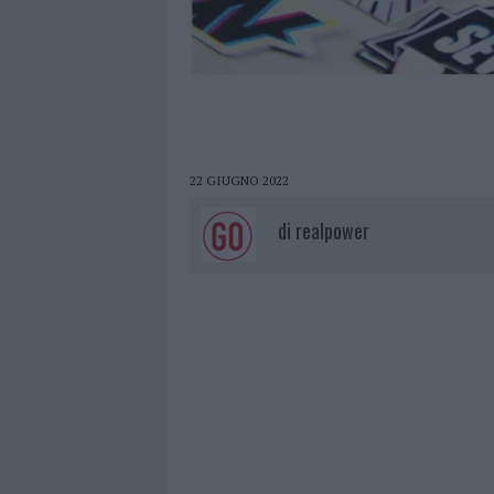
22 GIUGNO 2022
di
realpower