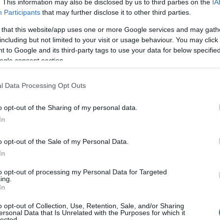
. This information may also be disclosed by us to third parties on the
IA
 da produrre
Participants
that may further disclose it to other third parties.
 that this website/app uses one or more Google services and may gath
are gli adesivi come parte del vostro
including but not limited to your visit or usage behaviour. You may click 
venienti e facili da produrre. Infatti, è facile
 to Google and its third-party tags to use your data for below specifi
desivi
che li stampano a un prezzo molto
ogle consent section.
ti modelli online che potete utilizzare per
pochi minuti senza alcuna esperienza di
l Data Processing Opt Outs
o opt-out of the Sharing of my personal data.
aticamente ovunque: su auto, computer
In
o opt-out of the Sale of my Personal Data.
In
desivi è che
possono essere posizionati
nifica che potete far conoscere il vostro
to opt-out of processing my Personal Data for Targeted
olti modi diversi. Ad esempio, potete applicare
ing.
In
tili, telefoni e altri dispositivi. Potete anche
 o collocarli nelle vetrine dei negozi.
o opt-out of Collection, Use, Retention, Sale, and/or Sharing
ersonal Data that Is Unrelated with the Purposes for which it
lected.