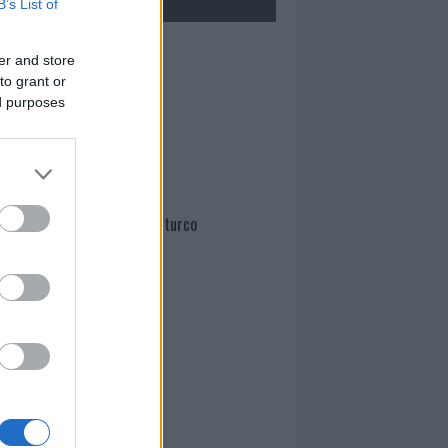
B’s List of
Mario Malu
er and store
to grant or
ed purposes
Paolo Pinna
Martina Agostina Diturco
I nostri cari
I nostri cari