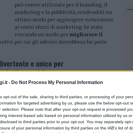
può essere utilizzata per il branding, il
marketing e la pubblicità, rendendoli un
ottimo modo per aggiungere entusiasmo
ai vostri sforzi di marketing. Se state
cercando un modo per
migliorare il
otivi per cui gli adesivi dovrebbero far parte
divertente e unico per
odotti o servizi
i.it -
Do Not Process My Personal Information
rumenti di marketing sono più o meno gli
 Perché? Perché
non sono percepiti come una
to opt-out of the sale, sharing to third parties, or processing of your per
o, vengono percepiti come gadget divertenti o
formation for targeted advertising by us, please use the below opt-out s
rende il veicolo perfetto per trasmettere il
r selection. Please note that after your opt-out request is processed y
ziali clienti
, che saranno molto più ricettivi
eing interest-based ads based on personal information utilized by us or
disclosed to third parties prior to your opt-out. You may separately opt-
losure of your personal information by third parties on the IAB’s list of
NEC