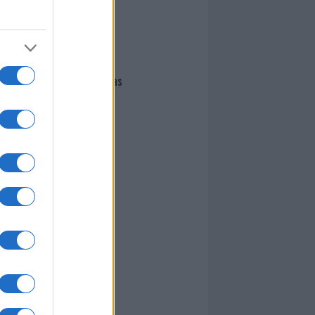
I nostri cari
Giovannimaria Cabras