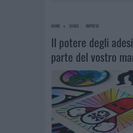
7 AGOSTO 2026
|
OLBIA, DIVIETO DI SOSTA CONT
7 AGOSTO 2026
|
PAUSA CAFFÈ IMPECCABILE: COME 
7 AGOSTO 2026
|
MONTE PINO, LA FINE DI UN LUN
HOME
GUIDE
IMPRESE
7 AGOSTO 2026
|
MICHELLE HUNZIKER IN GALLURA,
Il potere degli ades
parte del vostro ma