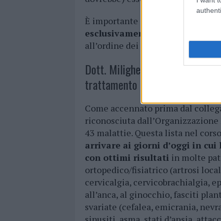
authenti
È importante sapere che in Italia,
esclusivamente esercitata da m
all’ordine dei medici agopuntori.
Dott. Milighetti, entriamo nello 
trattamento di quali patologie?
Come accennato prima dal collega
riconosciuta dall’Organizzazione 
43 malattie. Questa lista nel corso
arrivare ai giorni d’oggi in cu
con ottimi risultati
in molte pat
ortopedico/fisiatrico (artrosi loca
cervicalgia, cervicobrachialgia, epi
all’anca, al ginocchio, fasciti plan
svariate (cefalea, emicrania, nevral
sinusiti, asma, stati d’ansia, atta