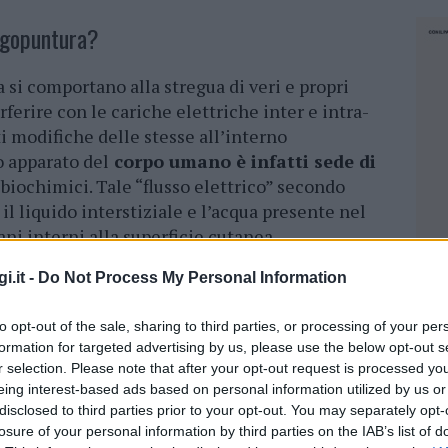
agopuntura?
a si comportano alla stregua di veri e propri
ferire con le cariche elettriche inter e intra-
 modifiche delle stesse all’interno
o apparato del
corpo umano è infatti sede di
biochimici. Tale “flusso elettrico” secondo
 il liquido interstiziale e l’acqua presente nel
ni interni alla superficie cutanea.
i.it -
Do Not Process My Personal Information
i
superficie è comunemente dimostrata
ensi ad esempio ad esami come
to opt-out of the sale, sharing to third parties, or processing of your per
encefalogramma o l’elettromiografia che sono
formation for targeted advertising by us, please use the below opt-out s
ettrica
cutanea generata rispettivamente
r selection. Please note that after your opt-out request is processed y
o muscolo-scheletrico. L’infissione degli aghi
eing interest-based ads based on personal information utilized by us or
cie cutanea a seconda del processo patologico
disclosed to third parties prior to your opt-out. You may separately opt-
di tali cariche elettriche.
losure of your personal information by third parties on the IAB’s list of
NEC