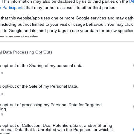
. This information may also be disclosed by us to third parties on the
IA
medica riconosciuta.
Participants
that may further disclose it to other third parties.
 that this website/app uses one or more Google services and may gath
e Mondiale della Sanità nel 1979, a seguito di
including but not limited to your visit or usage behaviour. You may click 
tuati a livello mondiale, ha riconosciuto
 to Google and its third-party tags to use your data for below specifi
ogle consent section.
pria
terapia medica
in quanto risulta essere
se patologie psichiatriche, osteoarticolari,
l Data Processing Opt Outs
stema nervoso, dell’apparato respiratorio,
o opt-out of the Sharing of my personal data.
In
agopuntura è stata addirittura inserita nella
CO, a dimostrazione dell’importanza che viene
o opt-out of the Sale of my Personal Data.
gli antichi testi cinesi.
In
tte in dubbio l’efficacia del trattamento?
to opt-out of processing my Personal Data for Targeted
ing.
In
“non credo nell’agopuntura, oppure “esiste solo
adizionale”, o anche viceversa: “con la
o opt-out of Collection, Use, Retention, Sale, and/or Sharing
ersonal Data that Is Unrelated with the Purposes for which it
to, meglio non seguire le indicazioni della
lected.