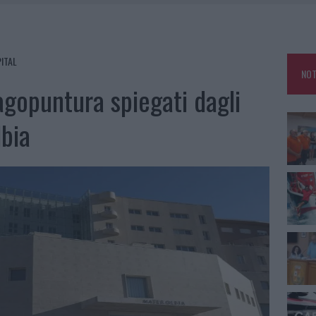
E CALDO TORNANO PROTAGONISTI
A IL CAMPO BASE: L’INAUGURAZIONE
: GRANDE PARTECIPAZIONE PER IL SUO RACCONTO
ITAL
NOT
RO ACCOGLIENZA MINORI, ALBIERI: “EPISODI GRAVISSIMI”
’agopuntura spiegati dagli
lbia