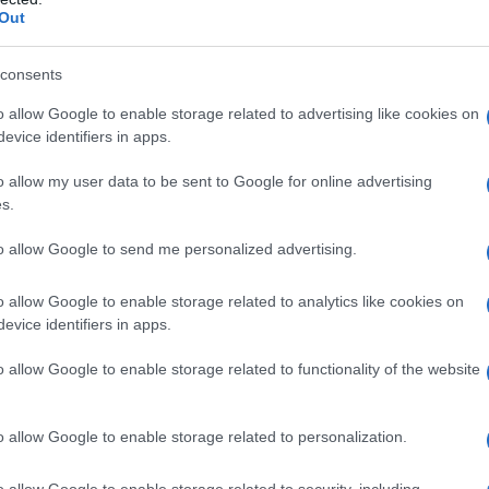
Out
la agopuntura è un’affermazione obsoleta
consents
di non conoscerla.
L’agopuntura si pratica da
o allow Google to enable storage related to advertising like cookies on
arne l’efficacia.
evice identifiers in apps.
che le
due medicine, cinese e tradizionale
,
o allow my user data to be sent to Google for online advertising
tamento dell’altra, poiché entrambe
s.
l benessere del paziente.
to allow Google to send me personalized advertising.
pano di agopuntura un fisiatra e un
o allow Google to enable storage related to analytics like cookies on
cialista con specializzazione differente
evice identifiers in apps.
renti?
o allow Google to enable storage related to functionality of the website
una tecnica che deve essere eseguita nella
 prescindere dalla specializzazione. Possiamo
o allow Google to enable storage related to personalization.
una specializzazione a sé stante
, che può (e
lsiasi branca della medicina.
o allow Google to enable storage related to security, including