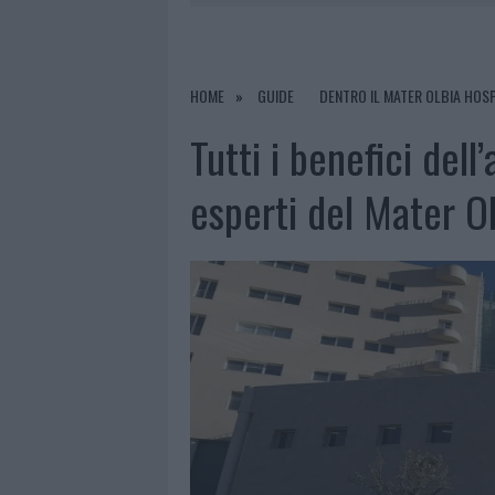
6 AGOSTO 2026
|
METEO OLBIA 7 AGOSTO, SOLE 
6 AGOSTO 2026
|
INCENDI, A SAN PASQUALE ARRIV
6 AGOSTO 2026
|
ANDREA MURA CONQUISTA PALAU
HOME
GUIDE
DENTRO IL MATER OLBIA HOSP
6 AGOSTO 2026
|
CALANGIANUS, ALLARME SUL CENT
Tutti i benefici dell
esperti del Mater O