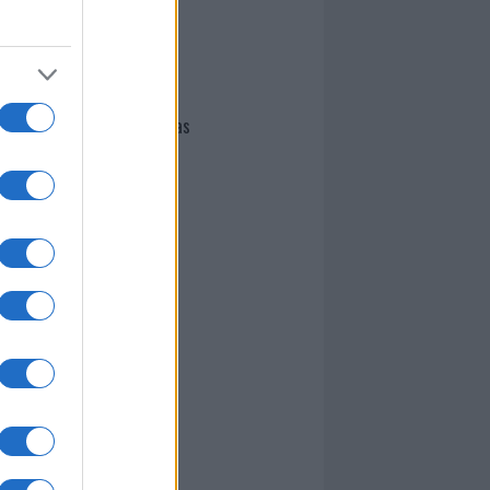
I nostri cari
Giovannimaria Cabras