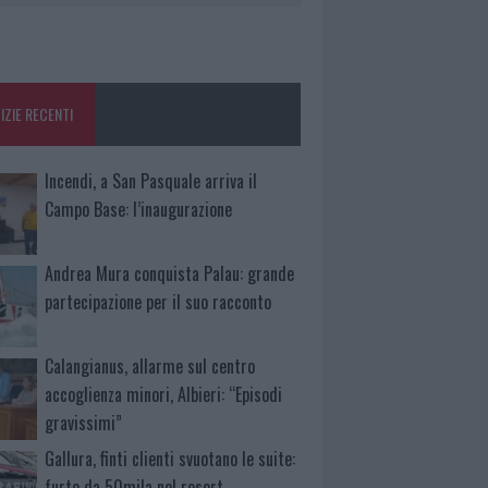
IZIE RECENTI
Incendi, a San Pasquale arriva il
Campo Base: l’inaugurazione
Andrea Mura conquista Palau: grande
partecipazione per il suo racconto
Calangianus, allarme sul centro
accoglienza minori, Albieri: “Episodi
gravissimi”
Gallura, finti clienti svuotano le suite:
furto da 50mila nel resort