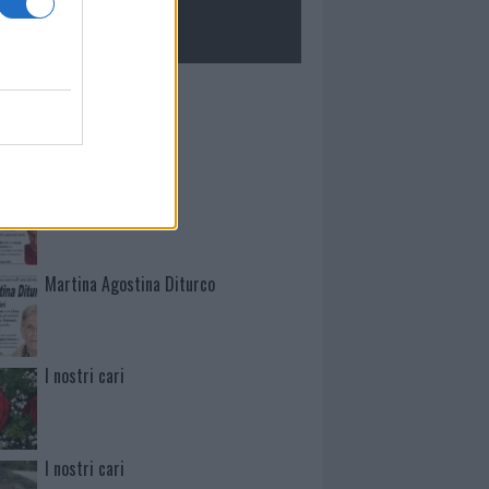
ROLOGIE
Mario Malu
Paolo Pinna
Martina Agostina Diturco
I nostri cari
I nostri cari