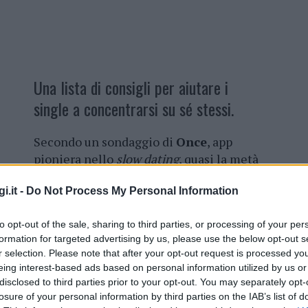
Una lista di consigli per aiutare i
single a concentrarsi su sé stessi.
Secondo un sondaggio di
Once
, app
pioniera nello
slow dating
, quasi la metà
(49%) degli utenti si prende una pausa
i.it -
Do Not Process My Personal Information
dall’app di appuntamenti ogni due
settimane.
Per questo, il team di
to opt-out of the sale, sharing to third parties, or processing of your per
esperti propone una lista di consigli
formation for targeted advertising by us, please use the below opt-out s
e pratiche
attività che possono essere
r selection. Please note that after your opt-out request is processed y
facilmente integrati nella vita di tutti i
eing interest-based ads based on personal information utilized by us or
giorni per tornare a concentrarsi su sé
disclosed to third parties prior to your opt-out. You may separately opt-
pria vita amorosa. In una parola: il mindfulness.
losure of your personal information by third parties on the IAB’s list of