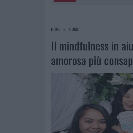
5 AGOSTO 2026
|
“SUL FILO DEL DISCORSO”: SOLD
5 AGOSTO 2026
|
LA MADDALENA, FESTA PER I 30 A
5 AGOSTO 2026
|
ESCE DI STRADA CON L’AUTO AD
HOME
GUIDE
5 AGOSTO 2026
|
TURISTE SI PERDONO A TAVOLARA
Il mindfulness in ai
amorosa più consap