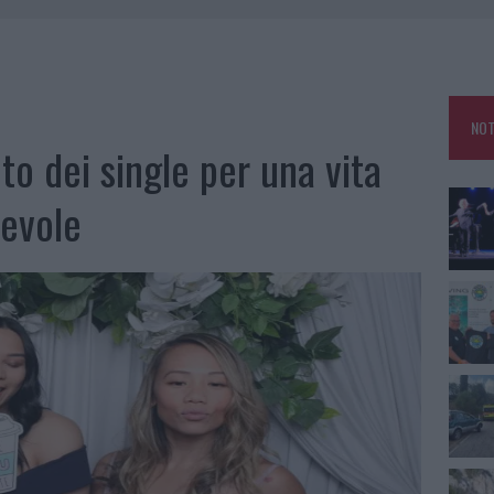
 OUT AD OLBIA PER IL READING SU ATZENI
NNI DEL DIVING CENTER DI TEGGE
 ARZACHENA: FERITO IL CONDUCENTE
NOT
: SALVATE DAI VIGILI DEL FUOCO
uto dei single per una vita
evole