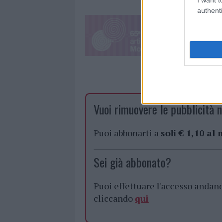
authenti
Vuoi rimuovere le pubblicità n
Puoi abbonarti a
soli € 1,10 al
Sei già abbonato?
Puoi effettuare l'accesso andan
cliccando
qui