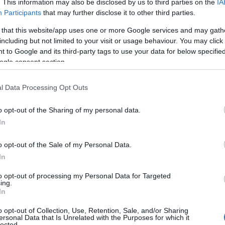
. This information may also be disclosed by us to third parties on the
IA
. E il 2020 ne ha portato molto. Con il
Participants
that may further disclose it to other third parties.
re, esiste il rischio che il benessere mentale
 that this website/app uses one or more Google services and may gath
 vale maggiormente per tutti quei single per cui
including but not limited to your visit or usage behaviour. You may click 
re qualcuno di nuovo. Molti single si affidano
 to Google and its third-party tags to use your data for below specifi
ogle consent section.
dating, ma secondo un’indagine condotta tra gli
liani su cinque la nuova 1 fase di convivenza
l Data Processing Opt Outs
prio approccio al mondo degli appuntamenti.
arano di voler fare più attenzione prima di
o opt-out of the Sharing of my personal data.
 motivo Once, app pioniera nello slow dating,
In
i e pratiche attività che possono essere
tutti i giorni. Diventa importante prendersi il
o opt-out of the Sale of my Personal Data.
 la mindfulness.
In
sitiva. Imposta la sveglia dieci minuti prima e
to opt-out of processing my Personal Data for Targeted
ing.
iornata e dai pensieri negativi al mattino. Anche
In
 spesso portiamo con noi aspettative ed
o opt-out of Collection, Use, Retention, Sale, and/or Sharing
cco alcuni dei consigli. E ancora: sii grato per
ersonal Data that Is Unrelated with the Purposes for which it
lected.