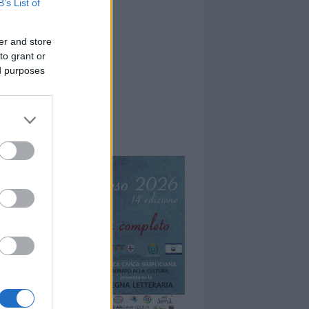
B’s List of
er and store
to grant or
ed purposes