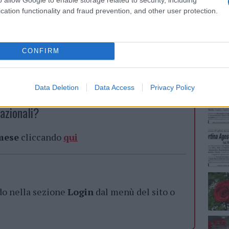
cation functionality and fraud prevention, and other user protection.
NEC
CONFIRM
Data Deletion
Data Access
Privacy Policy
azionali?
 mese
cliccando
qui
do nella sezione
Login
dal menù del sito o