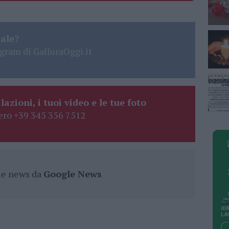
eale?
gram di GalluraOggi.it
lazioni, i tuoi video e le tue foto
ro +39 345 356 7512
ime news da
Google News