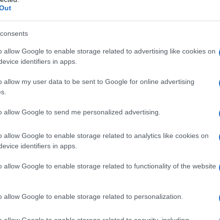
n foglio di carta e una penna o apri una
Out
vi
tre cose per le quali sei grato. Non importa
amente, non tutte le storie e tutti gli incontri
consents
e di essere deluso e frustrato, dovresti
incontro: cosa ho imparato dalla relazione?
o allow Google to enable storage related to advertising like cookies on
ono conosciuto?
evice identifiers in apps.
o allow my user data to be sent to Google for online advertising
nque o trenta minuti, prenditi il tempo per
s.
re le cose da fare. L’uomo non è una macchina.
 in cui, grazie ai regolamenti
dell’home
to allow Google to send me personalized advertising.
acy si stanno sfumando, devi prenderti delle
o allow Google to enable storage related to analytics like cookies on
evice identifiers in apps.
i e comunicali. Pensa solo a cosa ti fa uscire
: si tratta di parlare con una persona cara? Un
o allow Google to enable storage related to functionality of the website
Quindi la prossima volta che avrai la
il tuo umore.
Infine, lasciati coinvolgere in
o allow Google to enable storage related to personalization.
di nuovo. Il nuovo match ha un hobby insolito?
 e condividi i tuoi hobby con lui/lei.
o allow Google to enable storage related to security, including