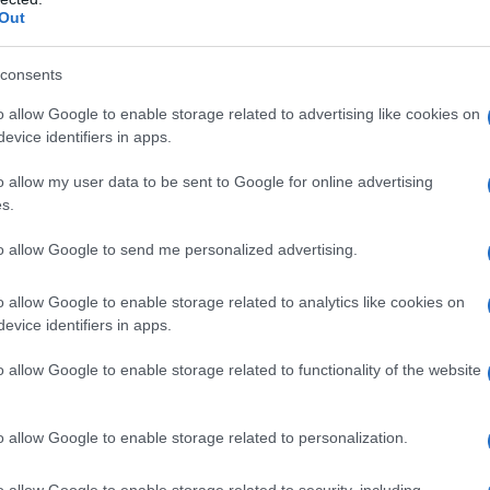
Out
i in diversi eventi, tagliando il costo delle
iedono una
manutenzione decisamente
consents
 non hanno bisogno di essere annaffiati, potati
rature.
o allow Google to enable storage related to advertising like cookies on
evice identifiers in apps.
 gamma di colori
,
forme
e
dimensioni
, non
o allow my user data to be sent to Google for online advertising
e possono essere utilizzati per dare vita a
s.
i tipo. Infine, hanno spesso un
costo inferiore
tto nel caso in cui l’allestimento preveda
to allow Google to send me personalized advertising.
o allow Google to enable storage related to analytics like cookies on
ale
evice identifiers in apps.
o allow Google to enable storage related to functionality of the website
speciale
e non è amante dei fiori e delle
 fascino che solo le decorazioni floreali sanno
 su un tipo di
allestimento alternativo fatto
o allow Google to enable storage related to personalization.
ibile realizzare bouquet, centrotavola e
o allow Google to enable storage related to security, including