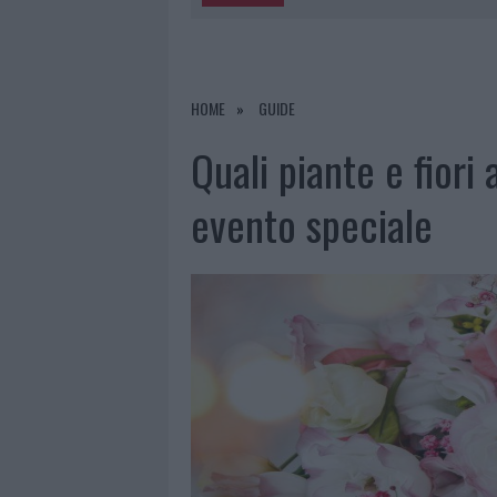
5 AGOSTO 2026
|
METEO OLBIA 6 A
5 AGOSTO 2026
|
“SUL FILO DEL DISCORSO”: SOLD
5 AGOSTO 2026
|
LA MADDALENA, FESTA PER I 30 A
HOME
GUIDE
5 AGOSTO 2026
|
ESCE DI STRADA CON L’AUTO AD
Quali piante e fiori 
evento speciale