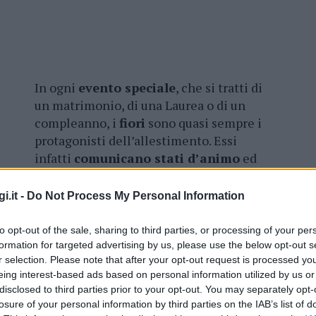
In ogni
evento speciale
, che si tratti di
un matrimonio, di una Laurea o di un
compleanno, i
fiori
sono quasi sempre i
protagonisti dell’allestimento. Essi
infatti
comunicano stati d’animo
ed
emozioni, creano colore, arricchiscono
l’atmosfera e permettono di dare vita a
i.it -
Do Not Process My Personal Information
scenografie meravigliose. Hanno inoltre
un profondo
significato simbolico
, che
to opt-out of the sale, sharing to third parties, or processing of your per
varia a seconda della tipologia e spesso
formation for targeted advertising by us, please use the below opt-out s
r selection. Please note that after your opt-out request is processed y
anche della colorazione.
eing interest-based ads based on personal information utilized by us or
disclosed to third parties prior to your opt-out. You may separately opt-
 per la nascita di un bambino, una corona
losure of your personal information by third parties on the IAB’s list of