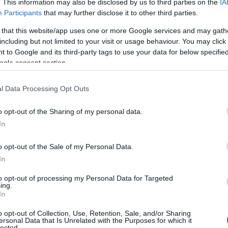
ori di colore rosso per la Laurea, le classiche
. This information may also be disclosed by us to third parties on the
IA
ntre margherite e girasoli, che esprimono
Participants
that may further disclose it to other third parties.
pleanno. Ovviamente, c’è poi il
gusto
 that this website/app uses one or more Google services and may gath
 differenza.
including but not limited to your visit or usage behaviour. You may click 
 to Google and its third-party tags to use your data for below specifi
 la scelta per eccellenza nella decorazione di
ogle consent section.
nti hanno lasciato il posto a un altro tipo di
i e delle piante artificiali
, disponibili sul
l Data Processing Opt Outs
di proposte e commercializzati da aziende
o opt-out of the Sharing of my personal data.
ingrosso di Fiori e piante artificiali di
In
ri, composizioni floreali, cespugli, ghirlande,
ra caratterizzati da
resistenza
,
durata
e
o opt-out of the Sale of my Personal Data.
In
e fiori artificiali per un evento speciale
to opt-out of processing my Personal Data for Targeted
ing.
In
rtificiali
hanno avuto la meglio su quelli
o
durata
, nettamente più lunga e sicura: oltre a
o opt-out of Collection, Use, Retention, Sale, and/or Sharing
ersonal Data that Is Unrelated with the Purposes for which it
a la propria bellezza, questi prodotti hanno il
lected.