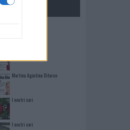
ROLOGIE
Mario Malu
Paolo Pinna
Martina Agostina Diturco
I nostri cari
I nostri cari