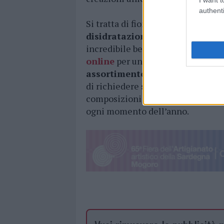
authenti
Si tratta di fiori che, dopo essere 
disidratazione
, possono durare p
incredibile bellezza. Anche in que
online
per un evento speciale con
assortimento
, di trovare il prop
di richiedere
soluzioni su misur
composizioni personali ad altissi
ogni momento dell’anno.