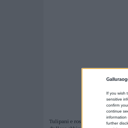
Galluraogg
If you wish 
sensitive in
confirm you
continue se
information 
Tulipani e rose chiare sono ideali
further disc