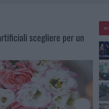
GOSTO, MIGLIORA IL TEMPO IN GALLURA
 OUT AD OLBIA PER IL READING SU ATZENI
NNI DEL DIVING CENTER DI TEGGE
 ARZACHENA: FERITO IL CONDUCENTE
NOT
artificiali scegliere per un