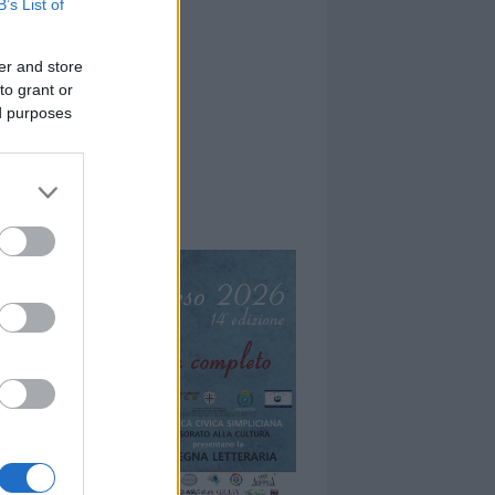
B’s List of
er and store
to grant or
ed purposes