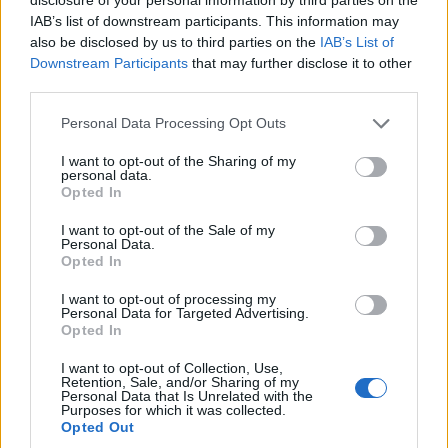
F
T
Pi
W
S
IAB’s list of downstream participants. This information may
also be disclosed by us to third parties on the
IAB’s List of
a
w
n
h
h
Downstream Participants
that may further disclose it to other
ce
it
te
at
a
third parties.
Articolo precedente
b
te
re
s
re
Please note that this website/app uses one or more Google
Prossimo articolo
Personal Data Processing Opt Outs
services and may gather and store information including but
o
r
st
A
not limited to your visit or usage behaviour. You may click to
I want to opt-out of the Sharing of my
personal data.
o
p
grant or deny consent to Google and its third-party tags to
Opted In
NOTIZIE RECENTI
use your data for below specified purposes in below Google
k
p
consent section.
I want to opt-out of the Sale of my
Personal Data.
Opted In
Incendi, a San Pasquale arriva il Campo Base:
l’inaugurazione
I want to opt-out of processing my
Personal Data for Targeted Advertising.
Opted In
Andrea Mura conquista Palau: grande
I want to opt-out of Collection, Use,
partecipazione per il suo racconto
Retention, Sale, and/or Sharing of my
Personal Data that Is Unrelated with the
Purposes for which it was collected.
Opted Out
Calangianus, allarme sul centro accoglienza