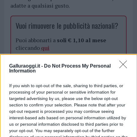
adatte a qualsiasi gusto.
Vuoi rimuovere le pubblicità nazionali?
Puoi abbonarti a
soli € 1,10 al mese
cliccando
qui
Sei già abbonato?
Galluraoggi.it -
Do Not Process My Personal
Information
Puoi effettuare l'accesso andando nella
If you wish to opt-out of the sale, sharing to third parties, or
sezione
Login
dal menù del sito o
processing of your personal or sensitive information for
cliccando
qui
targeted advertising by us, please use the below opt-out
section to confirm your selection. Please note that after your
opt-out request is processed you may continue seeing
interest-based ads based on personal information utilized by
TEMI:
Natale Olbia
us or personal information disclosed to third parties prior to
your opt-out. You may separately opt-out of the further
Condividi l'articolo
disclosure of your personal information by third parties on the