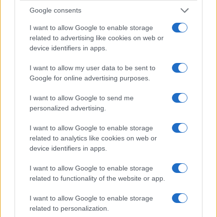
minori, Albieri: “Episodi gravissimi”
Google consents
I want to allow Google to enable storage
Gallura, finti clienti svuotano le suite: furto da
related to advertising like cookies on web or
50mila nel resort
device identifiers in apps.
I want to allow my user data to be sent to
Meteo Olbia 7 agosto, sole e caldo tornano
Google for online advertising purposes.
protagonisti
I want to allow Google to send me
personalized advertising.
Test tunnel Olbia: rampe chiuse ancora fino a
I want to allow Google to enable storage
fine agosto
related to analytics like cookies on web or
device identifiers in apps.
Aggius conquista la classifica delle mete più
I want to allow Google to enable storage
amate dell’estate 2026
related to functionality of the website or app.
I want to allow Google to enable storage
related to personalization.