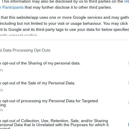
. This information may also be disclosed by us to third parties on the
IA
ine oppure offline, hai diverse opzioni per
Participants
that may further disclose it to other third parties.
 Lo sport è associato al divertimento, quindi
 that this website/app uses one or more Google services and may gath
 borse briose e colorate, magari impreziosite
including but not limited to your visit or usage behaviour. You may click 
 pallone da calcio, una racchetta da tennis o
 to Google and its third-party tags to use your data for below specifi
chi perfettamente il tuo business.
ogle consent section.
 logo e i colori aziendali
, trasformando così
l Data Processing Opt Outs
rante pubblicitario che si muove per tutta la
tuo brand. Un consiglio valido naturalmente non
o opt-out of the Sharing of my personal data.
 sportivo, ma per tutte le attività che decidono
In
zzate.
o opt-out of the Sale of my Personal Data.
i che vendono costumi o accessori per la
In
to opt-out of processing my Personal Data for Targeted
ing.
la spiaggia, costumi o accessori per il mare
In
e in questo caso la scelta è molto varia e, per
o opt-out of Collection, Use, Retention, Sale, and/or Sharing
te è preferibile optare per tonalità vivaci e
ersonal Data that Is Unrelated with the Purposes for which it
lected.