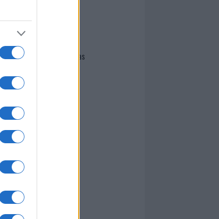
I nostri cari
Giovannimaria Cabras