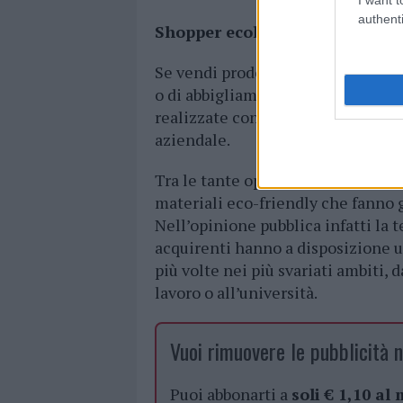
authenti
Shopper ecologiche e riciclate
Se vendi prodotti biologici e natu
o di abbigliamento, la scelta dovr
realizzate con materiali riciclati
aziendale.
Tra le tante opzioni ci sono la
car
materiali eco-friendly che fanno g
Nell’opinione pubblica infatti la 
acquirenti hanno a disposizione 
più volte nei più svariati ambiti, 
lavoro o all’università.
Vuoi rimuovere le pubblicità n
Puoi abbonarti a
soli € 1,10 al