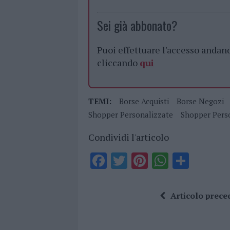
Sei già abbonato?
Puoi effettuare l'accesso andan
cliccando
qui
TEMI:
Borse Acquisti
Borse Negozi
Shopper Personalizzate
Shopper Pers
Condividi l'articolo
F
T
Pi
W
S
a
w
n
h
h
ce
it
te
at
a
Articolo prece
b
te
re
s
re
o
r
st
A