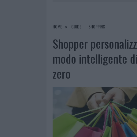
6 AGOSTO 2026
|
ANDREA MURA CONQUISTA PALAU
7 AGOSTO 2026
|
PORTO ROTONDO OSPITA LA GRAN
7 AGOSTO 2026
|
CONTROLLI ALL’AEROPORTO DI O
HOME
GUIDE
SHOPPING
7 AGOSTO 2026
|
MIGLIORI CLINICHE DI ESTETICA 
Shopper personalizza
PER I TRATTAMENTI LASER NON INVASIVI
modo intelligente d
zero