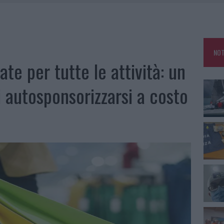
: GRANDE PARTECIPAZIONE PER IL SUO RACCONTO
DE SFIDA DELLA VELA NELL’ESTATE 2026
LBIA, SEQUESTRATI CAVIALE E SABBIA RUBATA
NOT
MEDICALE AVANZATA IN EUROPA: CLASSIFICA DEI 5 CENTRI DI RIFERIMENTO
te per tutte le attività: un
i autosponsorizzarsi a costo