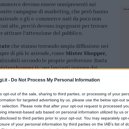
commerce devono essere onnipresenti sui
pposite campagne di marketing, che però hanno
le aziende o gli e-commerce nati da poco non
sì alte, perciò devono ingegnarsi per trovare
er attirare l’attenzione del pubblico.
zate
che stanno trovando ampia diffusione nei
empre di più le aziende, come
Mister Shopper
,
izzabili secondo le proprie preferenze. Basta
mistershopper.it/
per lasciarti ispirare dai
li per ordinare comodamente online le proprie
i.it -
Do Not Process My Personal Information
 online? La scelta dipende ovviamente dalla
to opt-out of the sale, sharing to third parties, or processing of your per
formation for targeted advertising by us, please use the below opt-out s
o un’occhiata ai vari modelli disponibili
r selection. Please note that after your opt-out request is processed y
eing interest-based ads based on personal information utilized by us or
disclosed to third parties prior to your opt-out. You may separately opt-
losure of your personal information by third parties on the IAB’s list of
NEC