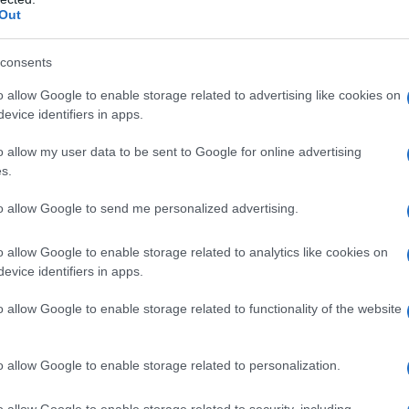
giallo o l’arancione.
Out
icordi, tormentoni o slogan, quindi puoi
consents
critte o dei messaggi accattivanti e divertenti
 grado di attirare subito l’attenzione.
o allow Google to enable storage related to advertising like cookies on
evice identifiers in apps.
o
o allow my user data to be sent to Google for online advertising
s.
eria, una boutique di alta moda o comunque
getti di lusso, devi puntare su una
shopper
to allow Google to send me personalized advertising.
me un brand di pregio e di valore e che ti aiuta
o allow Google to enable storage related to analytics like cookies on
evice identifiers in apps.
di marketing
e non si limita a proteggere e
, ma deve anche ad inviare un messaggio. Deve
o allow Google to enable storage related to functionality of the website
a, lusso ed eleganza perciò per questo
te le
shopper di carta patinata lucida
o allow Google to enable storage related to personalization.
lio virare sul nero o sul viola, generalmente
anza.
o allow Google to enable storage related to security, including