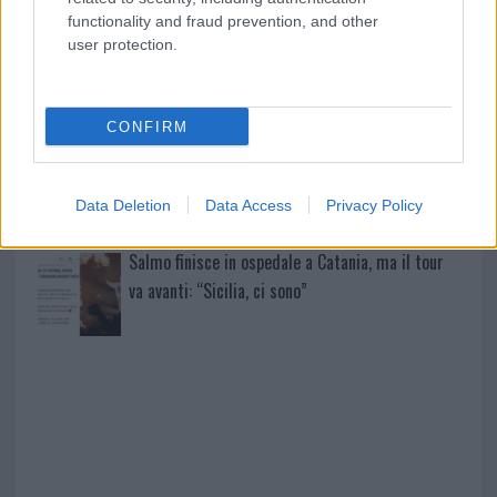
un ferito
functionality and fraud prevention, and other
user protection.
Sangue, musica e solidarietà con Avis Olbia al
Delta Center
CONFIRM
Meteo Olbia 9 agosto, temperature in calo
Data Deletion
Data Access
Privacy Policy
Salmo finisce in ospedale a Catania, ma il tour
va avanti: “Sicilia, ci sono”