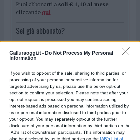
Puoi abbonarti a
soli € 1,10 al mese
cliccando
qui
Sei già abbonato?
Puoi effettuare l'accesso andando nella
sezione
Login
dal menù del sito o
Galluraoggi.it -
Do Not Process My Personal
Information
cliccando
qui
If you wish to opt-out of the sale, sharing to third parties, or
processing of your personal or sensitive information for
TEMI:
Li Niuleddi
targeted advertising by us, please use the below opt-out
section to confirm your selection. Please note that after your
Notizie in tempo reale?
opt-out request is processed you may continue seeing
interest-based ads based on personal information utilized by
Entra nel canale telegram di
us or personal information disclosed to third parties prior to
GalluraOggi.it
your opt-out. You may separately opt-out of the further
disclosure of your personal information by third parties on the
IAB’s list of downstream participants. This information may
also be disclosed by us to third parties on the
IAB’s List of