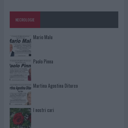
NECROLOGIE
Mario Malu
Paolo Pinna
Martina Agostina Diturco
I nostri cari