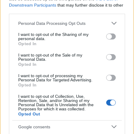
Inviaci le tue segnalazioni,
Downstream Participants
that may further disclose it to other
third parties.
i tuoi video e le tue foto
Su WhatsApp al numero +39
Please note that this website/app uses one or more Google
Personal Data Processing Opt Outs
345 356 7512
services and may gather and store information including but
not limited to your visit or usage behaviour. You may click to
I want to opt-out of the Sharing of my
personal data.
grant or deny consent to Google and its third-party tags to
Opted In
use your data for below specified purposes in below Google
consent section.
I want to opt-out of the Sale of my
Personal Data.
Ricevi le nostre ultime news
Opted In
I want to opt-out of processing my
da
Google News
Personal Data for Targeted Advertising.
Opted In
I want to opt-out of Collection, Use,
Retention, Sale, and/or Sharing of my
Condividi l'articolo
Personal Data that Is Unrelated with the
Purposes for which it was collected.
F
T
Pi
W
S
Opted Out
a
w
n
h
h
Google consents