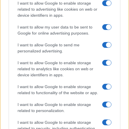
ce
it
te
at
a
Articolo precedente
I want to allow Google to enable storage
b
te
re
s
re
Prossimo articolo
related to advertising like cookies on web or
device identifiers in apps.
o
r
st
A
o
p
I want to allow my user data to be sent to
NOTIZIE RECENTI
Google for online advertising purposes.
k
p
I want to allow Google to send me
Controlli rafforzati in Costa Smeralda, 20
personalized advertising.
arresti e 135 denunce
I want to allow Google to enable storage
related to analytics like cookies on web or
Tre milioni di euro dalla Provincia Gallura per
device identifiers in apps.
nuove aule nelle scuole di Olbia
I want to allow Google to enable storage
related to functionality of the website or app.
Incidente sulla provinciale 125, paura tra Olbia e
I want to allow Google to enable storage
Arzachena
related to personalization.
I want to allow Google to enable storage
Incidente sulla strada provinciale ad Arzachena,
related to security, including authentication