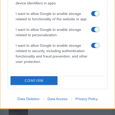
o
r
st
A
device identifiers in apps.
o
p
I want to allow Google to enable storage
NOTIZIE RECENTI
k
p
related to functionality of the website or app.
I want to allow Google to enable storage
Jovanotti, Gabry Ponte e Alfa: Olbia ombelico del
related to personalization.
mondo per una notte
I want to allow Google to enable storage
related to security, including authentication
Giorgia Meloni a La Maddalena, la vicesindaco:
functionality and fraud prevention, and other
“Orgoglio e discrezione per visita privata̶…
user protection.
Incendio nella notte a Olbia, a fuoco due furgoni
CONFIRM
A fuoco un deposito con bombole, intervento dei
Data Deletion
Data Access
Privacy Policy
vigili del fuoco a Rudalza