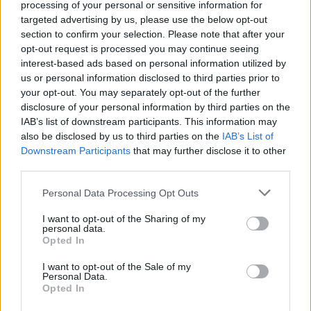
processing of your personal or sensitive information for
targeted advertising by us, please use the below opt-out
Sei già abbonato?
section to confirm your selection. Please note that after your
opt-out request is processed you may continue seeing
interest-based ads based on personal information utilized by
Puoi effettuare l'accesso andando nella
us or personal information disclosed to third parties prior to
sezione
Login
dal menù del sito o
your opt-out. You may separately opt-out of the further
cliccando
qui
disclosure of your personal information by third parties on the
IAB’s list of downstream participants. This information may
also be disclosed by us to third parties on the
IAB’s List of
Downstream Participants
that may further disclose it to other
TEMI:
Il Mattacchione Olbia
Ristorante Olbia
third parties.
Notizie in tempo reale?
Please note that this website/app uses one or more Google
Personal Data Processing Opt Outs
Entra nel canale telegram di
services and may gather and store information including but
not limited to your visit or usage behaviour. You may click to
I want to opt-out of the Sharing of my
GalluraOggi.it
personal data.
grant or deny consent to Google and its third-party tags to
Opted In
use your data for below specified purposes in below Google
consent section.
I want to opt-out of the Sale of my
Personal Data.
Opted In
Inviaci le tue segnalazioni,
i tuoi video e le tue foto