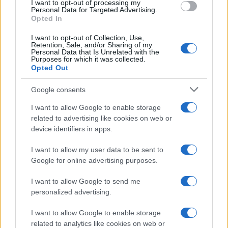
I want to opt-out of processing my
Su WhatsApp al numero +39
Personal Data for Targeted Advertising.
Opted In
345 356 7512
I want to opt-out of Collection, Use,
Retention, Sale, and/or Sharing of my
Personal Data that Is Unrelated with the
Purposes for which it was collected.
Opted Out
Ricevi le nostre ultime news
Google consents
I want to allow Google to enable storage
da
Google News
related to advertising like cookies on web or
device identifiers in apps.
Condividi l'articolo
I want to allow my user data to be sent to
Google for online advertising purposes.
F
T
Pi
W
S
I want to allow Google to send me
a
w
n
h
h
personalized advertising.
ce
it
te
at
a
Articolo precedente
I want to allow Google to enable storage
b
te
re
s
re
Prossimo articolo
related to analytics like cookies on web or