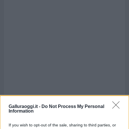
Vuoi rimuovere le pubblicità nazionali?
Galluraoggi.it -
Do Not Process My Personal
Information
Puoi abbonarti a
soli € 1,10 al mese
If you wish to opt-out of the sale, sharing to third parties, or
cliccando
qui