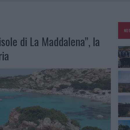
L CANTIERE: LA GALLURA RITROVA LA STRADA
U, IL COMUNE COMPLETA L’ITER
 PER COMPARSE IN COSTA SMERALDA
NOT
GO DOLORE: STORIA E RINASCITA DELLA STRADA CHE SEGNÒ LA GALLURA
isole di La Maddalena”, la
ria