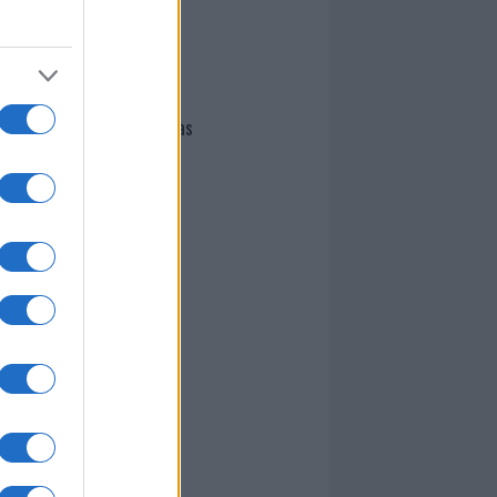
I nostri cari
Giovannimaria Cabras