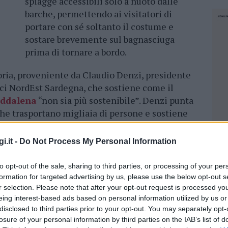
spiagge accessibili solo a nuoto dalle
barche, permettendo ai visitatori di
portare con sé soltanto il costume e
sostare brevemente sul bagnasciuga
prima di tornare a bordo.
toria, proveniente da Claudio Denzi, presidente
ci NordEst Sardegna, che sostiene come il
ddalena
“non sia più sostenibile”. Denzi punta
che trasportano migliaia di persone e sostiene
addalenine è vicina, come evidenziato anche
erche in un rapporto del 2017.
i.it -
Do Not Process My Personal Information
to opt-out of the sale, sharing to third parties, or processing of your per
formation for targeted advertising by us, please use the below opt-out s
ontro il sindaco: “Stop all’ordinanza sui
r selection. Please note that after your opt-out request is processed y
eing interest-based ads based on personal information utilized by us or
disclosed to third parties prior to your opt-out. You may separately opt-
losure of your personal information by third parties on the IAB’s list of
NEC
e a nuoto sarebbe una proposta, che eviterebbe