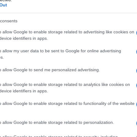
do nella sezione
Login
dal menù del sito o
Out
consents
o allow Google to enable storage related to advertising like cookies on
lena Notizie
Notizie La Maddalena
evice identifiers in apps.
eale?
o allow my user data to be sent to Google for online advertising
gram di GalluraOggi.it
s.
to allow Google to send me personalized advertising.
o allow Google to enable storage related to analytics like cookies on
lazioni, i tuoi video e le tue foto
evice identifiers in apps.
ro +39 345 356 7512
o allow Google to enable storage related to functionality of the website
o allow Google to enable storage related to personalization.
ime news da
Google News
o allow Google to enable storage related to security, including