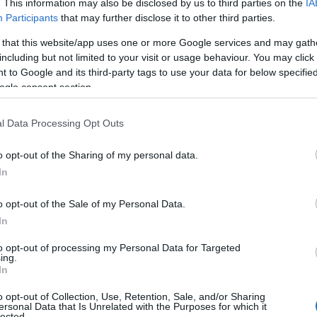
. This information may also be disclosed by us to third parties on the
IA
tio della vegetazione e l’interferenza con la
Participants
that may further disclose it to other third parties.
l’Associazione Operatori Nautici NordEst
 that this website/app uses one or more Google services and may gath
 di abbattimento dei cinghiali, dopo
including but not limited to your visit or usage behaviour. You may click 
gi, evidenziando come i turisti, nonostante il
 to Google and its third-party tags to use your data for below specifi
nghiali, perfino con gelati, solo per scattare
ogle consent section.
e è necessario un cambio di paradigma: “In
dovrebbe basarsi sulla conservazione
l Data Processing Opt Outs
amento”.
o opt-out of the Sharing of my personal data.
In
o opt-out of the Sale of my Personal Data.
azionali?
In
to opt-out of processing my Personal Data for Targeted
 mese
cliccando
qui
ing.
In
o opt-out of Collection, Use, Retention, Sale, and/or Sharing
ersonal Data that Is Unrelated with the Purposes for which it
lected.