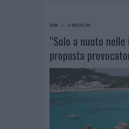
7 AGOSTO 2026
|
MONTE PINO, VIA I CANCELLI DE
7 AGOSTO 2026
|
NUOVI STALLI RESIDENTI A PALA
7 AGOSTO 2026
|
FILM INTERNAZIONALE, CASTING
HOME
LA MADDALENA
7 AGOSTO 2026
|
MONTE PINO, LA FINE DI UN LUN
“Solo a nuoto nelle 
proposta provocato