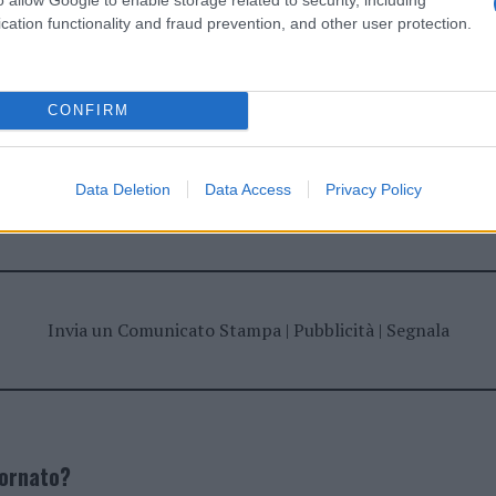
cation functionality and fraud prevention, and other user protection.
CONFIRM
dente
Prossimo articolo
Data Deletion
Data Access
Privacy Policy
Invia un Comunicato Stampa
|
Pubblicità
|
Segnala
iornato?