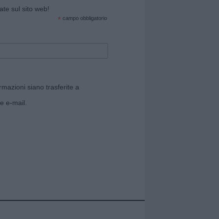
cate sul sito web!
*
campo obbligatorio
rmazioni siano trasferite a
e e-mail.