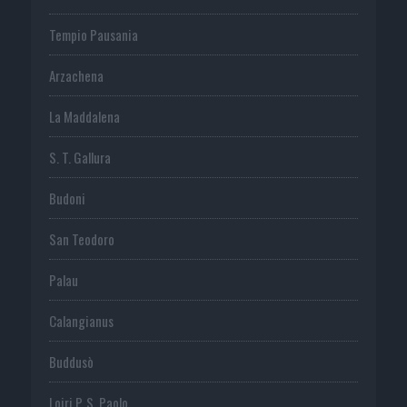
Tempio Pausania
Arzachena
La Maddalena
S. T. Gallura
Budoni
San Teodoro
Palau
Calangianus
Buddusò
Loiri P. S. Paolo