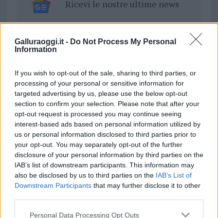
Ricevi le nostre ultime news
da
Google News
Galluraoggi.it -
Do Not Process My Personal
Information
Condividi l'articolo
If you wish to opt-out of the sale, sharing to third parties, or
processing of your personal or sensitive information for
F
T
Pi
W
S
targeted advertising by us, please use the below opt-out
a
w
n
h
h
section to confirm your selection. Please note that after your
opt-out request is processed you may continue seeing
ce
it
te
at
a
Articolo precedente
interest-based ads based on personal information utilized by
b
te
re
s
re
Prossimo articolo
us or personal information disclosed to third parties prior to
your opt-out. You may separately opt-out of the further
o
r
st
A
disclosure of your personal information by third parties on the
o
p
IAB’s list of downstream participants. This information may
NOTIZIE RECENTI
also be disclosed by us to third parties on the
IAB’s List of
k
p
Downstream Participants
that may further disclose it to other
third parties.
“Sul filo del discorso”: sold out ad Olbia per il
Please note that this website/app uses one or more Google
Personal Data Processing Opt Outs
reading su Atzeni