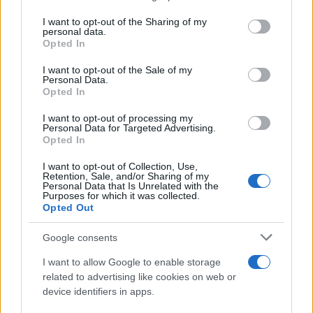
services and may gather and store information including but
not limited to your visit or usage behaviour. You may click to
I want to opt-out of the Sharing of my
personal data.
grant or deny consent to Google and its third-party tags to
La Maddalena, festa per i 30 anni del Diving
Opted In
use your data for below specified purposes in below Google
center di Tegge
consent section.
I want to opt-out of the Sale of my
Personal Data.
Opted In
Esce di strada con l’auto ad Arzachena: ferito il
conducente
I want to opt-out of processing my
Personal Data for Targeted Advertising.
Opted In
Turiste si perdono a Tavolara: salvate dai vigili
I want to opt-out of Collection, Use,
del fuoco
Retention, Sale, and/or Sharing of my
Personal Data that Is Unrelated with the
Purposes for which it was collected.
Opted Out
Meteo Olbia 6 agosto, migliora il tempo in
Gallura
Google consents
I want to allow Google to enable storage
Incidente Olbia, poliziotto in vacanza salva 6
related to advertising like cookies on web or
device identifiers in apps.
persone: due bimbi tra i feriti