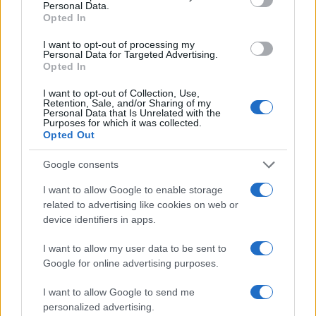
F
T
Pi
W
S
Personal Data.
Opted In
a
w
n
h
h
ce
it
te
at
a
I want to opt-out of processing my
Articolo precedente
Personal Data for Targeted Advertising.
b
te
re
s
re
Opted In
Prossimo articolo
o
r
st
A
I want to opt-out of Collection, Use,
Retention, Sale, and/or Sharing of my
o
p
Personal Data that Is Unrelated with the
Purposes for which it was collected.
NOTIZIE RECENTI
k
p
Opted Out
Google consents
Sangue, musica e solidarietà con Avis Olbia al
Delta Center
I want to allow Google to enable storage
related to advertising like cookies on web or
device identifiers in apps.
Meteo Olbia 9 agosto, temperature in calo
I want to allow my user data to be sent to
Google for online advertising purposes.
Salmo finisce in ospedale a Catania, ma il tour
I want to allow Google to send me
va avanti: “Sicilia, ci sono”
personalized advertising.