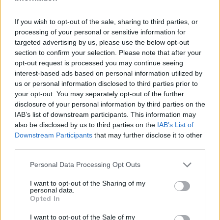
345 356 7512
If you wish to opt-out of the sale, sharing to third parties, or
processing of your personal or sensitive information for
targeted advertising by us, please use the below opt-out
section to confirm your selection. Please note that after your
Notizie in tempo reale?
opt-out request is processed you may continue seeing
Entra nel canale telegram di
interest-based ads based on personal information utilized by
GalluraOggi.it
us or personal information disclosed to third parties prior to
your opt-out. You may separately opt-out of the further
disclosure of your personal information by third parties on the
IAB’s list of downstream participants. This information may
also be disclosed by us to third parties on the
IAB’s List of
Ricevi le nostre ultime news
Downstream Participants
that may further disclose it to other
third parties.
da
Google News
Please note that this website/app uses one or more Google
Personal Data Processing Opt Outs
services and may gather and store information including but
not limited to your visit or usage behaviour. You may click to
I want to opt-out of the Sharing of my
personal data.
grant or deny consent to Google and its third-party tags to
Opted In
Condividi l'articolo
use your data for below specified purposes in below Google
consent section.
I want to opt-out of the Sale of my