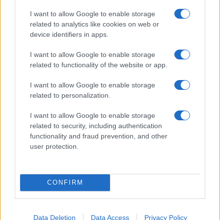
I want to allow Google to enable storage
Jovanotti, Gabry Ponte e Alfa: Olbia ombelico del
related to analytics like cookies on web or
device identifiers in apps.
mondo per una notte
I want to allow Google to enable storage
Giorgia Meloni a La Maddalena, la vicesindaco:
related to functionality of the website or app.
“Orgoglio e discrezione per visita privata̶…
I want to allow Google to enable storage
related to personalization.
Incendio nella notte a Olbia, a fuoco due furgoni
I want to allow Google to enable storage
related to security, including authentication
functionality and fraud prevention, and other
user protection.
A fuoco un deposito con bombole, intervento dei
vigili del fuoco a Rudalza
CONFIRM
Data Deletion
Data Access
Privacy Policy