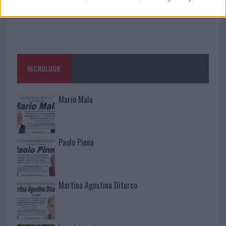
NECROLOGIE
Mario Malu
Paolo Pinna
Martina Agostina Diturco