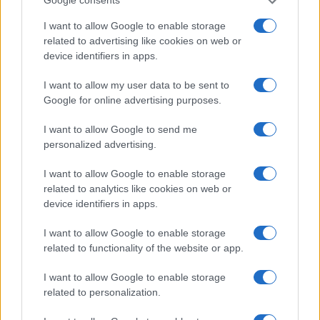
Google consents
a
w
n
h
h
I want to allow Google to enable storage
ce
it
te
at
a
Articolo precedente
related to advertising like cookies on web or
b
te
re
s
re
Prossimo articolo
device identifiers in apps.
o
r
st
A
I want to allow my user data to be sent to
o
p
Google for online advertising purposes.
NOTIZIE RECENTI
k
p
I want to allow Google to send me
personalized advertising.
Sangue, musica e solidarietà con Avis Olbia al
I want to allow Google to enable storage
Delta Center
related to analytics like cookies on web or
device identifiers in apps.
Meteo Olbia 9 agosto, temperature in calo
I want to allow Google to enable storage
related to functionality of the website or app.
I want to allow Google to enable storage
Salmo finisce in ospedale a Catania, ma il tour
related to personalization.
va avanti: “Sicilia, ci sono”