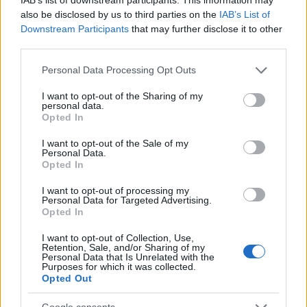
also be disclosed by us to third parties on the
IAB’s List of
Downstream Participants
that may further disclose it to other
third parties.
Notizie in tempo reale?
Please note that this website/app uses one or more Google
Personal Data Processing Opt Outs
Entra nel canale telegram di
services and may gather and store information including but
not limited to your visit or usage behaviour. You may click to
I want to opt-out of the Sharing of my
GalluraOggi.it
personal data.
grant or deny consent to Google and its third-party tags to
Opted In
use your data for below specified purposes in below Google
consent section.
I want to opt-out of the Sale of my
Personal Data.
Opted In
Ricevi le nostre ultime news
I want to opt-out of processing my
Personal Data for Targeted Advertising.
Opted In
da
Google News
I want to opt-out of Collection, Use,
Retention, Sale, and/or Sharing of my
Personal Data that Is Unrelated with the
Condividi l'articolo
Purposes for which it was collected.
Opted Out
F
T
Pi
W
S