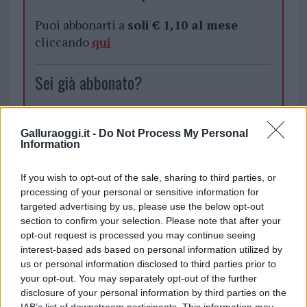
Puoi abbonarti a
soli € 1,10 al mese
cliccando
qui
Sei già abbonato?
Puoi effettuare l'accesso andando nella
sezione
Login
dal menù del sito o
Galluraoggi.it -
Do Not Process My Personal
Information
cliccando
qui
If you wish to opt-out of the sale, sharing to third parties, or
processing of your personal or sensitive information for
TEMI:
Libreria La Maddalena
targeted advertising by us, please use the below opt-out
Notizie La Maddalena
Paolo Sorba Editore
section to confirm your selection. Please note that after your
opt-out request is processed you may continue seeing
Inviaci le tue segnalazioni,
interest-based ads based on personal information utilized by
us or personal information disclosed to third parties prior to
i tuoi video e le tue foto
your opt-out. You may separately opt-out of the further
Su WhatsApp al numero +39
disclosure of your personal information by third parties on the
345 356 7512
IAB’s list of downstream participants. This information may