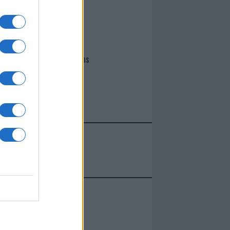
I nostri cari
Giovannimaria Cabras