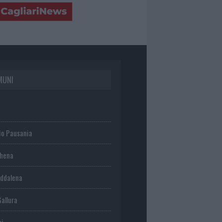
MUNI
io Pausania
chena
ddalena
Gallura