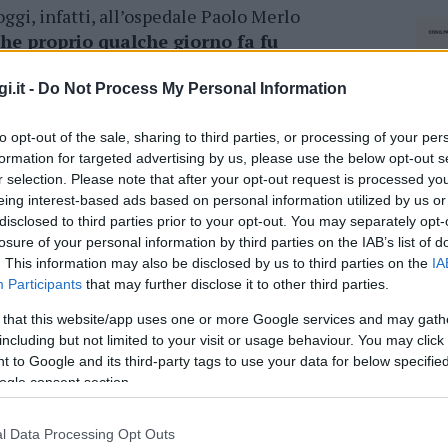
oggi, infatti, all’ospedale Paolo Merlo
he proprio qualche giorno fa fu
ronto soccorso a punto di primo intervento,
è
ro dei medici e degli infermieri della struttura,
i.it -
Do Not Process My Personal Information
 non ha avuto nessuna complicazione.
to opt-out of the sale, sharing to third parties, or processing of your per
 guardato in faccia nessuno e ha deciso di
formation for targeted advertising by us, please use the below opt-out s
r selection. Please note that after your opt-out request is processed y
azia o alla politica
, regalando certamente
eing interest-based ads based on personal information utilized by us or
ì buio. Questa, infatti, è la
terza nascita in
disclosed to third parties prior to your opt-out. You may separately opt-
erlo, lo stesso ospedale al quale fu
losure of your personal information by third parties on the IAB’s list of
che anno fa dalla precedente giunta regionale.
. This information may also be disclosed by us to third parties on the
IA
le presidente della Commissione Sanità del
Participants
that may further disclose it to other third parties.
llus, a richiederne l’immediata deroga,
 that this website/app uses one or more Google services and may gath
ortato ancora alcun risultato
concreto.
including but not limited to your visit or usage behaviour. You may click 
 to Google and its third-party tags to use your data for below specifi
 sempre molto, ma non vuole essere
ogle consent section.
so dopo
. Ora voglio prendere la parte buona.
i”, commenta il sindaco di La Maddalena Luca
l Data Processing Opt Outs
NEC