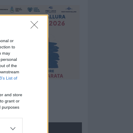
sonal or
ection to
ou may
 personal
out of the
 downstream
B’s List of
er and store
to grant or
ed purposes
ROLOGIE