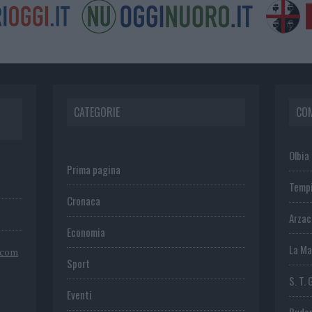
CATEGORIE
CO
Olbia
Prima pagina
Temp
Cronaca
Arza
Economia
La Ma
.com
Sport
S. T. 
Eventi