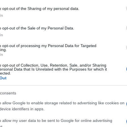
dopo l’emergenza coronavirus, e anche grazie a
ensare alle lacune organizzative del sistema
o opt-out of the Sharing of my personal data.
In
o opt-out of the Sale of my Personal Data.
azionali?
In
to opt-out of processing my Personal Data for Targeted
 mese
cliccando
qui
ing.
In
o opt-out of Collection, Use, Retention, Sale, and/or Sharing
ersonal Data that Is Unrelated with the Purposes for which it
lected.
do nella sezione
Login
dal menù del sito o
Out
consents
o allow Google to enable storage related to advertising like cookies on
lla
Ospedale Paolo Merlo La Maddalena
evice identifiers in apps.
o allow my user data to be sent to Google for online advertising
s.