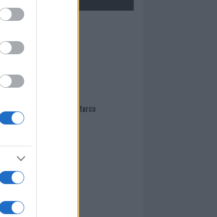
Mario Malu
Paolo Pinna
Martina Agostina Diturco
I nostri cari
I nostri cari