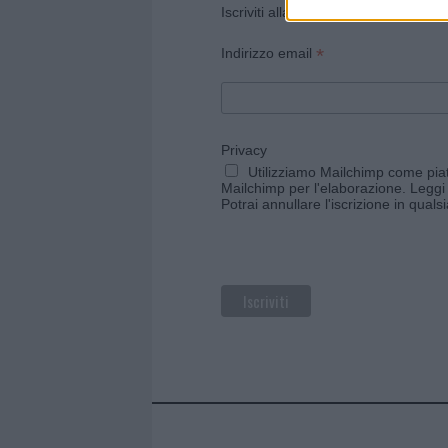
Iscriviti alla newsletter di Gallura O
*
Indirizzo email
Privacy
Utilizziamo Mailchimp come piatt
Mailchimp per l'elaborazione.
Leggi 
Potrai annullare l'iscrizione in qual