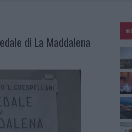
 SPIAGGIA LIBERA, SEQUESTRI A OLBIA E ARZACHENA
FALSI INCARICATI BUSSANO ALLE PORTE
A OLBIA, LA PRIMA AL MOLO BRIN È UN SUCCESSO
NOT
TE ALL’ALBA: FERITO IL CONDUCENTE
spedale di La Maddalena