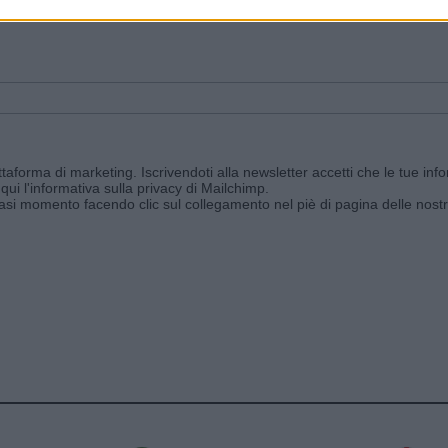
ggi e ricevi le nostre email periodiche contenenti le ultime notizie pubbli
aforma di marketing. Iscrivendoti alla newsletter accetti che le tue info
qui l'informativa sulla privacy di Mailchimp
.
siasi momento facendo clic sul collegamento nel piè di pagina delle nostr