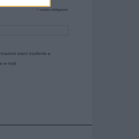
cate sul sito web!
*
campo obbligatorio
rmazioni siano trasferite a
e e-mail.