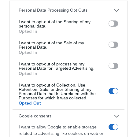
Please note that this website/app uses one or more Google
Personal Data Processing Opt Outs
services and may gather and store information including but
not limited to your visit or usage behaviour. You may click to
I want to opt-out of the Sharing of my
personal data.
grant or deny consent to Google and its third-party tags to
Opted In
use your data for below specified purposes in below Google
TEMI:
Rifiuti La Maddalena
consent section.
I want to opt-out of the Sale of my
Un Arcipelago Senza Plastica
Personal Data.
Opted In
Inviaci le tue segnalazioni,
I want to opt-out of processing my
i tuoi video e le tue foto
Personal Data for Targeted Advertising.
Opted In
Su WhatsApp al numero +39
345 356 7512
I want to opt-out of Collection, Use,
Retention, Sale, and/or Sharing of my
Personal Data that Is Unrelated with the
Purposes for which it was collected.
Opted Out
Notizie in tempo reale?
Google consents
Entra nel canale telegram di
I want to allow Google to enable storage
GalluraOggi.it
related to advertising like cookies on web or