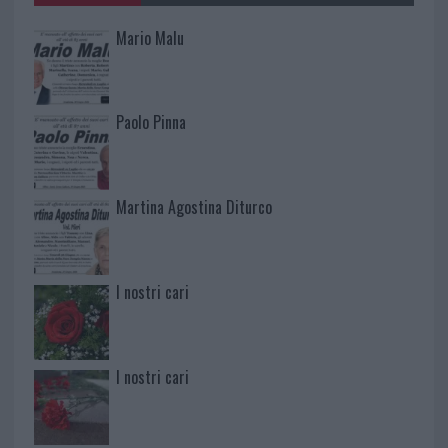
Mario Malu
Paolo Pinna
Martina Agostina Diturco
I nostri cari
I nostri cari