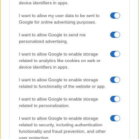
device identifiers in apps.
I want to allow my user data to be sent to
Google for online advertising purposes.
Ricevi le nostre ultime news
I want to allow Google to send me
personalized advertising.
da
Google News
I want to allow Google to enable storage
related to analytics like cookies on web or
Condividi l'articolo
device identifiers in apps.
F
T
Pi
W
S
I want to allow Google to enable storage
related to functionality of the website or app.
a
w
n
h
h
ce
it
te
at
a
I want to allow Google to enable storage
Articolo precedente
related to personalization.
b
te
re
s
re
Prossimo articolo
o
r
st
A
I want to allow Google to enable storage
related to security, including authentication
o
p
functionality and fraud prevention, and other
NOTIZIE RECENTI
user protection.