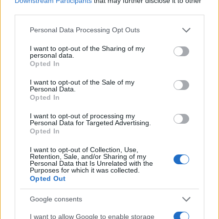
b
te
re
s
re
Downstream Participants
that may further disclose it to other
o
r
st
A
third parties.
o
p
Please note that this website/app uses one or more Google
Personal Data Processing Opt Outs
services and may gather and store information including but
NOTIZIE RECENTI
k
p
not limited to your visit or usage behaviour. You may click to
I want to opt-out of the Sharing of my
personal data.
grant or deny consent to Google and its third-party tags to
Opted In
Migliori cliniche di estetica medicale avanzata
use your data for below specified purposes in below Google
consent section.
in Europa: classifica dei 5 centri di riferimento
I want to opt-out of the Sale of my
Personal Data.
pe…
Opted In
Incendi, a San Pasquale arriva il Campo Base:
I want to opt-out of processing my
l’inaugurazione
Personal Data for Targeted Advertising.
Opted In
I want to opt-out of Collection, Use,
Andrea Mura conquista Palau: grande
Retention, Sale, and/or Sharing of my
Personal Data that Is Unrelated with the
partecipazione per il suo racconto
Purposes for which it was collected.
Opted Out
Calangianus, allarme sul centro accoglienza
Google consents
minori, Albieri: “Episodi gravissimi”
I want to allow Google to enable storage