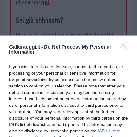
cliccando
qui
Sei già abbonato?
Puoi effettuare l'accesso andando nella
sezione
Login
dal menù del sito o
Galluraoggi.it -
Do Not Process My Personal
cliccando
qui
Information
If you wish to opt-out of the sale, sharing to third parties, or
TEMI:
Ospedale La Maddalena
processing of your personal or sensitive information for
targeted advertising by us, please use the below opt-out
Ospedale Paolo Merlo La Maddalena
section to confirm your selection. Please note that after your
opt-out request is processed you may continue seeing
Condividi l'articolo
interest-based ads based on personal information utilized by
F
T
Pi
W
S
us or personal information disclosed to third parties prior to
your opt-out. You may separately opt-out of the further
a
w
n
h
h
disclosure of your personal information by third parties on the
ce
it
te
at
a
IAB’s list of downstream participants. This information may
Articolo precedente
also be disclosed by us to third parties on the
IAB’s List of
Prossimo articolo