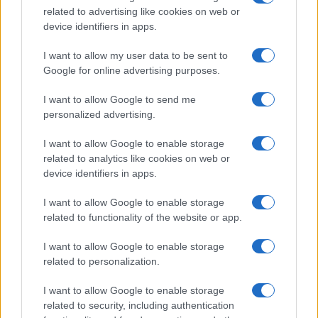
related to advertising like cookies on web or
Gallura, finti clienti svuotano le suite: furto da
device identifiers in apps.
50mila nel resort
I want to allow my user data to be sent to
Google for online advertising purposes.
Meteo Olbia 7 agosto, sole e caldo tornano
I want to allow Google to send me
protagonisti
personalized advertising.
Test tunnel Olbia: rampe chiuse ancora fino a
I want to allow Google to enable storage
related to analytics like cookies on web or
fine agosto
device identifiers in apps.
I want to allow Google to enable storage
related to functionality of the website or app.
I want to allow Google to enable storage
related to personalization.
I want to allow Google to enable storage
related to security, including authentication