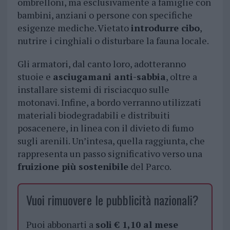
ombrelloni, ma esclusivamente a famiglie con
bambini, anziani o persone con specifiche
esigenze mediche. Vietato
introdurre cibo
,
nutrire i cinghiali o disturbare la fauna locale.
Gli armatori, dal canto loro, adotteranno
stuoie e
asciugamani anti-sabbia
, oltre a
installare sistemi di risciacquo sulle
motonavi. Infine, a bordo verranno utilizzati
materiali biodegradabili e distribuiti
posacenere, in linea con il divieto di fumo
sugli arenili. Un’intesa, quella raggiunta, che
rappresenta un passo significativo verso una
fruizione più sostenibile
del Parco.
Vuoi rimuovere le pubblicità nazionali?
Puoi abbonarti a
soli € 1,10 al mese