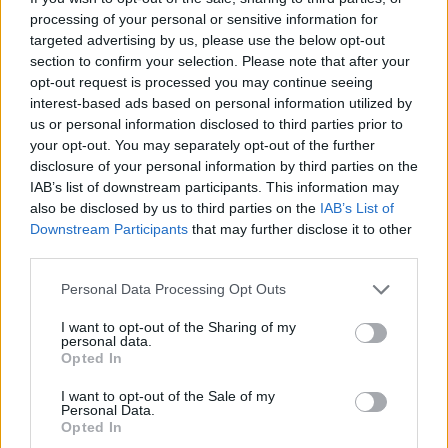
processing of your personal or sensitive information for
Meteo Olbia 7 agosto, sole e caldo tornano
targeted advertising by us, please use the below opt-out
section to confirm your selection. Please note that after your
protagonisti
opt-out request is processed you may continue seeing
interest-based ads based on personal information utilized by
Test tunnel Olbia: rampe chiuse ancora fino a
us or personal information disclosed to third parties prior to
your opt-out. You may separately opt-out of the further
fine agosto
disclosure of your personal information by third parties on the
IAB’s list of downstream participants. This information may
Aggius conquista la classifica delle mete più
also be disclosed by us to third parties on the
IAB’s List of
Downstream Participants
that may further disclose it to other
amate dell’estate 2026
third parties.
Please note that this website/app uses one or more Google
Personal Data Processing Opt Outs
services and may gather and store information including but
not limited to your visit or usage behaviour. You may click to
I want to opt-out of the Sharing of my
personal data.
grant or deny consent to Google and its third-party tags to
Opted In
use your data for below specified purposes in below Google
consent section.
I want to opt-out of the Sale of my
Personal Data.
Opted In