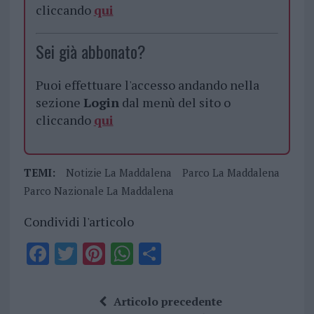
cliccando
qui
Sei già abbonato?
Puoi effettuare l'accesso andando nella
sezione
Login
dal menù del sito o
cliccando
qui
TEMI:
Notizie La Maddalena
Parco La Maddalena
Parco Nazionale La Maddalena
Condividi l'articolo
F
T
Pi
W
S
a
w
n
h
h
ce
it
te
at
a
Articolo precedente