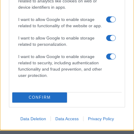
related to analytics like cookies on web or
device identifiers in apps.
I want to allow Google to enable storage
I nostri cari
related to functionality of the website or app.
I want to allow Google to enable storage
related to personalization.
Giovannimaria Cabras
I want to allow Google to enable storage
related to security, including authentication
functionality and fraud prevention, and other
user protection.
CONFIRM
Invia un Comunicato Stampa
|
Pubblicità
|
Segnala
Data Deletion
Data Access
Privacy Policy