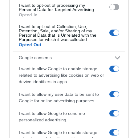
I want to opt-out of processing my
Personal Data for Targeted Advertising.
NECROLOGIE
Opted In
I want to opt-out of Collection, Use,
Retention, Sale, and/or Sharing of my
Mario Malu
Personal Data that Is Unrelated with the
Purposes for which it was collected.
Opted Out
Paolo Pinna
Google consents
I want to allow Google to enable storage
related to advertising like cookies on web or
device identifiers in apps.
Martina Agostina Diturco
I want to allow my user data to be sent to
Google for online advertising purposes.
I nostri cari
I want to allow Google to send me
personalized advertising.
I want to allow Google to enable storage
I nostri cari