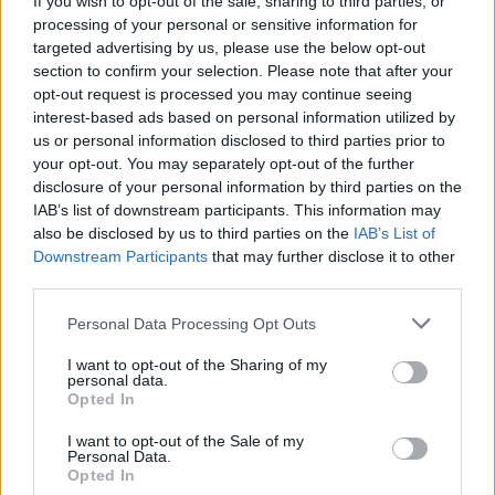
If you wish to opt-out of the sale, sharing to third parties, or
processing of your personal or sensitive information for
targeted advertising by us, please use the below opt-out
Lettini e arredi abusivi sulla spiaggia libera,
section to confirm your selection. Please note that after your
sequestri a Olbia e Arzachena
opt-out request is processed you may continue seeing
interest-based ads based on personal information utilized by
us or personal information disclosed to third parties prior to
È morto Francesco Guccini, il maestro che
your opt-out. You may separately opt-out of the further
rifiutò la Costa Smeralda
disclosure of your personal information by third parties on the
IAB’s list of downstream participants. This information may
also be disclosed by us to third parties on the
IAB’s List of
Nuovo sportello rifiuti a Palau, una svolta per gli
Downstream Participants
that may further disclose it to other
utenti
third parties.
Please note that this website/app uses one or more Google
Personal Data Processing Opt Outs
services and may gather and store information including but
not limited to your visit or usage behaviour. You may click to
I want to opt-out of the Sharing of my
personal data.
grant or deny consent to Google and its third-party tags to
Opted In
use your data for below specified purposes in below Google
consent section.
I want to opt-out of the Sale of my
Personal Data.
Opted In