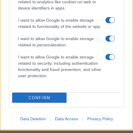
I nostri cari
related to analytics like cookies on web or
device identifiers in apps.
I want to allow Google to enable storage
I nostri cari
related to functionality of the website or app.
I want to allow Google to enable storage
related to personalization.
Giovannimaria Cabras
I want to allow Google to enable storage
related to security, including authentication
functionality and fraud prevention, and other
user protection.
CONFIRM
Invia un Comunicato Stampa
|
Pubblicità
|
Segnala
Data Deletion
Data Access
Privacy Policy