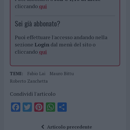
cliccando
qui
Sei già abbonato?
Puoi effettuare l'accesso andando nella
sezione
Login
dal menù del sito o
cliccando
qui
TEMI:
Fabio Lai
Mauro Bittu
Roberto Zanchetta
Condividi l'articolo
F
T
Pi
W
S
a
w
n
h
h
ce
it
te
at
a
Articolo precedente