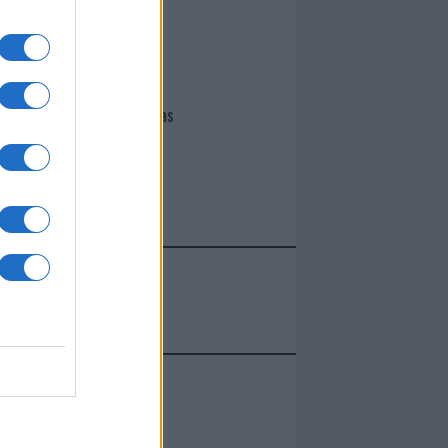
I nostri cari
Giovannimaria Cabras