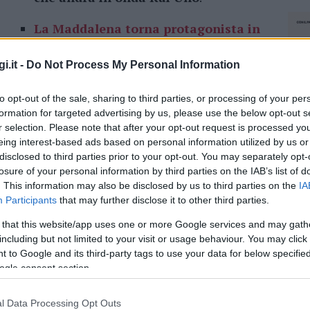
La Maddalena torna protagonista in
tv: un viaggio tra le meraviglie e la
sua storia
i.it -
Do Not Process My Personal Information
to opt-out of the sale, sharing to third parties, or processing of your per
o di La Maddalena finisca in tv. Il programma
formation for targeted advertising by us, please use the below opt-out s
nte all’isola
e andrà in onda tra un mese
.
r selection. Please note that after your opt-out request is processed y
ore comunale del turismo Gian Vincenzo Belli.
eing interest-based ads based on personal information utilized by us or
disclosed to third parties prior to your opt-out. You may separately opt-
losure of your personal information by third parties on the IAB’s list of
. This information may also be disclosed by us to third parties on the
IA
Participants
that may further disclose it to other third parties.
azionali?
 that this website/app uses one or more Google services and may gath
including but not limited to your visit or usage behaviour. You may click 
 mese
cliccando
qui
 to Google and its third-party tags to use your data for below specifi
ogle consent section.
l Data Processing Opt Outs
NEC