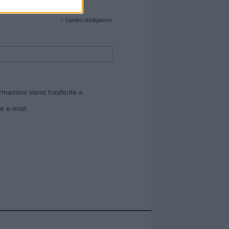
cate sul sito web!
*
campo obbligatorio
rmazioni siano trasferite a
e e-mail.