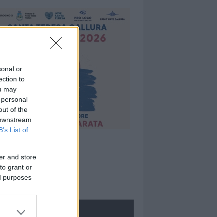
sonal or
ection to
ou may
 personal
out of the
 downstream
B’s List of
er and store
to grant or
ed purposes
ROLOGIE