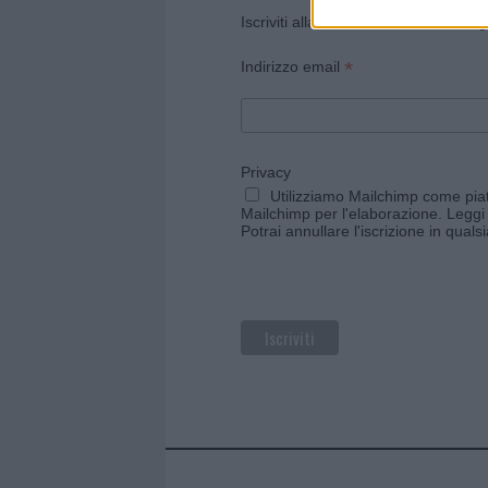
Iscriviti alla newsletter di Gallura O
*
Indirizzo email
Privacy
Utilizziamo Mailchimp come piatt
Mailchimp per l'elaborazione.
Leggi 
Potrai annullare l'iscrizione in qual