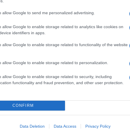
s.
to allow Google to send me personalized advertising.
o allow Google to enable storage related to analytics like cookies on
evice identifiers in apps.
o allow Google to enable storage related to functionality of the website
dente
Prossimo articolo
o allow Google to enable storage related to personalization.
o allow Google to enable storage related to security, including
cation functionality and fraud prevention, and other user protection.
Invia un Comunicato Stampa
|
Pubblicità
|
Segnala
CONFIRM
iornato?
Data Deletion
Data Access
Privacy Policy