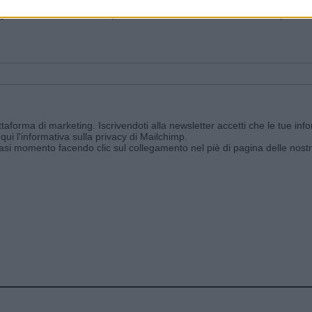
ggi e ricevi le nostre email periodiche contenenti le ultime notizie pubbli
aforma di marketing. Iscrivendoti alla newsletter accetti che le tue info
qui l'informativa sulla privacy di Mailchimp
.
siasi momento facendo clic sul collegamento nel piè di pagina delle nostr