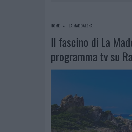
7 AGOSTO 2026
|
CALANGIANUS, DOPO LE POLEMIC
7 AGOSTO 2026
|
OLBIA, DIVIETO DI SOSTA CONT
7 AGOSTO 2026
|
PAUSA CAFFÈ IMPECCABILE: COME 
HOME
LA MADDALENA
7 AGOSTO 2026
|
LE PREVISIONI METEO PER IL WEE
Il fascino di La Ma
programma tv su Ra