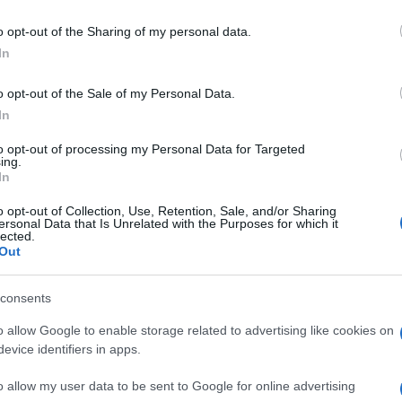
do nella sezione
Login
dal menù del sito o
o opt-out of the Sharing of my personal data.
In
o opt-out of the Sale of my Personal Data.
In
lazioni, i tuoi video e le tue foto
to opt-out of processing my Personal Data for Targeted
ing.
ro +39 345 356 7512
In
o opt-out of Collection, Use, Retention, Sale, and/or Sharing
ersonal Data that Is Unrelated with the Purposes for which it
lected.
Out
eale?
gram di GalluraOggi.it
consents
o allow Google to enable storage related to advertising like cookies on
evice identifiers in apps.
ime news da
Google News
o allow my user data to be sent to Google for online advertising