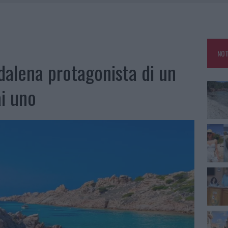
HE IL CENTRO ACCOGLIENZA MINORI CHIUDE
RO SPACCIO E DEGRADO: ESPLODE LA PROTESTA
SCEGLIERE LA SOLUZIONE IDEALE PER LA CASA E L’UFFICIO
NOT
KEND A OLBIA E IN GALLURA
ddalena protagonista di un
i uno