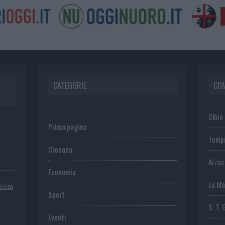
CATEGORIE
CO
Olbia
Prima pagina
Temp
Cronaca
Arza
Economia
La Ma
.com
Sport
S. T. 
Eventi