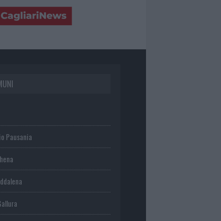
MUNI
io Pausania
chena
ddalena
Gallura