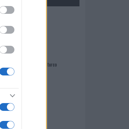
Mario Malu
Paolo Pinna
Martina Agostina Diturco
I nostri cari
I nostri cari