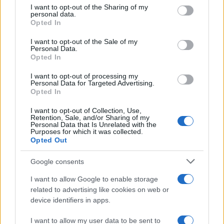
Ricevi le nostre ultime news
not limited to your visit or usage behaviour. You may click to
I want to opt-out of the Sharing of my
personal data.
grant or deny consent to Google and its third-party tags to
Opted In
use your data for below specified purposes in below Google
da
Google News
consent section.
I want to opt-out of the Sale of my
Personal Data.
Opted In
Condividi l'articolo
I want to opt-out of processing my
Personal Data for Targeted Advertising.
F
T
Pi
W
S
Opted In
a
w
n
h
h
I want to opt-out of Collection, Use,
Retention, Sale, and/or Sharing of my
ce
it
te
at
a
Personal Data that Is Unrelated with the
Articolo precedente
Purposes for which it was collected.
b
te
re
s
re
Prossimo articolo
Opted Out
o
r
st
A
Google consents
o
p
NOTIZIE RECENTI
I want to allow Google to enable storage
k
p
related to advertising like cookies on web or
device identifiers in apps.
Sangue, musica e solidarietà con Avis Olbia al
I want to allow my user data to be sent to
Delta Center