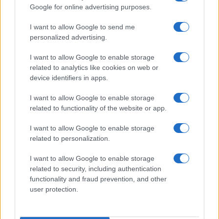
Google for online advertising purposes.
Meteo Olbia 9 agosto, temperature in calo
I want to allow Google to send me
personalized advertising.
I want to allow Google to enable storage
related to analytics like cookies on web or
Salmo finisce in ospedale a Catania, ma il tour
device identifiers in apps.
va avanti: “Sicilia, ci sono”
I want to allow Google to enable storage
related to functionality of the website or app.
Jovanotti, Gabry Ponte e Alfa: Olbia ombelico del
mondo per una notte
I want to allow Google to enable storage
related to personalization.
Giorgia Meloni a La Maddalena, la vicesindaco:
I want to allow Google to enable storage
“Orgoglio e discrezione per visita privata̶…
related to security, including authentication
functionality and fraud prevention, and other
user protection.
Incendio nella notte a Olbia, a fuoco due furgoni