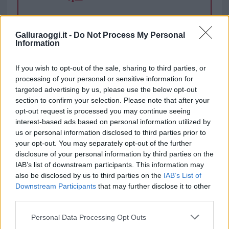
TEMI:
Polizia Di Stato
Principato Di Monaco
Galluraoggi.it -
Do Not Process My Personal
Information
Inviaci le tue segnalazioni,
If you wish to opt-out of the sale, sharing to third parties, or
i tuoi video e le tue foto
processing of your personal or sensitive information for
Su WhatsApp al numero +39
targeted advertising by us, please use the below opt-out
345 356 7512
section to confirm your selection. Please note that after your
opt-out request is processed you may continue seeing
interest-based ads based on personal information utilized by
us or personal information disclosed to third parties prior to
your opt-out. You may separately opt-out of the further
Notizie in tempo reale?
disclosure of your personal information by third parties on the
Entra nel canale telegram di
IAB’s list of downstream participants. This information may
GalluraOggi.it
also be disclosed by us to third parties on the
IAB’s List of
Downstream Participants
that may further disclose it to other
third parties.
Please note that this website/app uses one or more Google
Personal Data Processing Opt Outs
services and may gather and store information including but