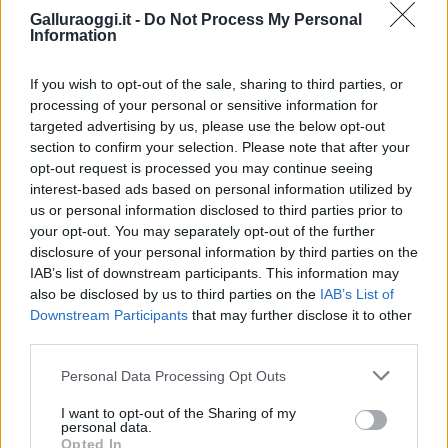
Notizie in tempo reale?
Galluraoggi.it -
Do Not Process My Personal
Information
Entra nel canale telegram di
GalluraOggi.it
If you wish to opt-out of the sale, sharing to third parties, or
processing of your personal or sensitive information for
targeted advertising by us, please use the below opt-out
section to confirm your selection. Please note that after your
Inviaci le tue segnalazioni,
opt-out request is processed you may continue seeing
interest-based ads based on personal information utilized by
i tuoi video e le tue foto
us or personal information disclosed to third parties prior to
Su WhatsApp al numero +39
your opt-out. You may separately opt-out of the further
345 356 7512
disclosure of your personal information by third parties on the
IAB’s list of downstream participants. This information may
also be disclosed by us to third parties on the
IAB’s List of
Downstream Participants
that may further disclose it to other
third parties.
Ricevi le nostre ultime news
Please note that this website/app uses one or more Google
Personal Data Processing Opt Outs
services and may gather and store information including but
da
Google News
not limited to your visit or usage behaviour. You may click to
I want to opt-out of the Sharing of my
personal data.
grant or deny consent to Google and its third-party tags to
Opted In