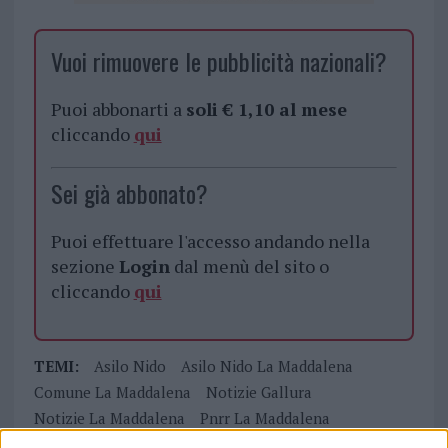
Vuoi rimuovere le pubblicità nazionali?
Puoi abbonarti a
soli € 1,10 al mese
cliccando
qui
Sei già abbonato?
Puoi effettuare l'accesso andando nella
sezione
Login
dal menù del sito o
cliccando
qui
TEMI:
Asilo Nido
Asilo Nido La Maddalena
Comune La Maddalena
Notizie Gallura
Notizie La Maddalena
Pnrr La Maddalena