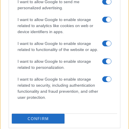
I want to allow Google to send me
personalized advertising.
Ristorante distrutto dalle fiamme a La
Maddalena, incendio a Monti d’à rena
I want to allow Google to enable storage
related to analytics like cookies on web or
device identifiers in apps.
Le previsioni meteo per il weekend a Olbia e in
I want to allow Google to enable storage
Gallura
related to functionality of the website or app.
Michelle Hunziker in Gallura, bella anche dal
I want to allow Google to enable storage
related to personalization.
vivo: un amico vip svela come fa
I want to allow Google to enable storage
Calangianus, dopo le polemiche il centro
related to security, including authentication
functionality and fraud prevention, and other
accoglienza minori chiude
user protection.
Olbia, divieto di sosta contro spaccio e degrado:
esplode la protesta
CONFIRM