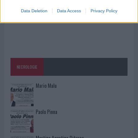
Data Deletion
Data Access
Privacy Policy
NECROLOGIE
Mario Malu
Paolo Pinna