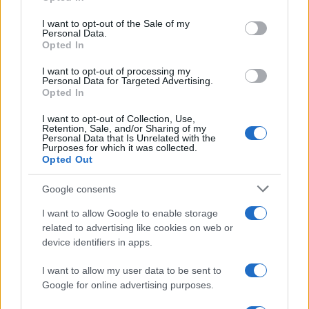
use your data for below specified purposes in below Google
consent section.
I want to opt-out of the Sale of my
Condividi l'articolo
Personal Data.
Opted In
F
T
Pi
W
S
I want to opt-out of processing my
a
w
n
h
h
Personal Data for Targeted Advertising.
Opted In
ce
it
te
at
a
Articolo precedente
b
te
re
s
re
I want to opt-out of Collection, Use,
Prossimo articolo
Retention, Sale, and/or Sharing of my
Personal Data that Is Unrelated with the
o
r
st
A
Purposes for which it was collected.
Opted Out
o
p
NOTIZIE RECENTI
k
p
Google consents
I want to allow Google to enable storage
Incendio nella notte a Olbia, a fuoco due furgoni
related to advertising like cookies on web or
device identifiers in apps.
I want to allow my user data to be sent to
A fuoco un deposito con bombole, intervento dei
Google for online advertising purposes.
vigili del fuoco a Rudalza