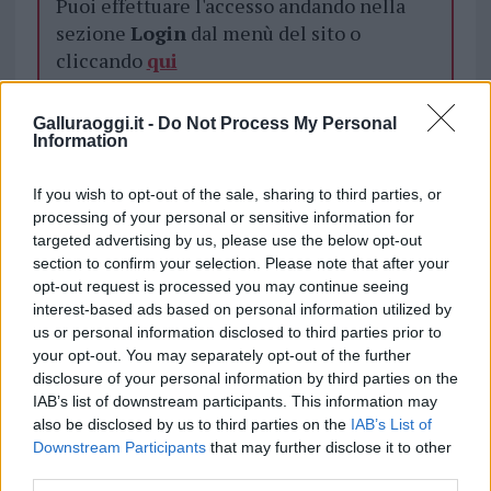
Puoi effettuare l'accesso andando nella
sezione
Login
dal menù del sito o
cliccando
qui
Galluraoggi.it -
Do Not Process My Personal
Information
TEMI:
Carabinieri La Maddalena
Droga La Maddalena
If you wish to opt-out of the sale, sharing to third parties, or
processing of your personal or sensitive information for
Inviaci le tue segnalazioni,
targeted advertising by us, please use the below opt-out
i tuoi video e le tue foto
section to confirm your selection. Please note that after your
Su WhatsApp al numero +39
opt-out request is processed you may continue seeing
345 356 7512
interest-based ads based on personal information utilized by
us or personal information disclosed to third parties prior to
your opt-out. You may separately opt-out of the further
disclosure of your personal information by third parties on the
IAB’s list of downstream participants. This information may
Notizie in tempo reale?
also be disclosed by us to third parties on the
IAB’s List of
Entra nel canale telegram di
Downstream Participants
that may further disclose it to other
GalluraOggi.it
third parties.