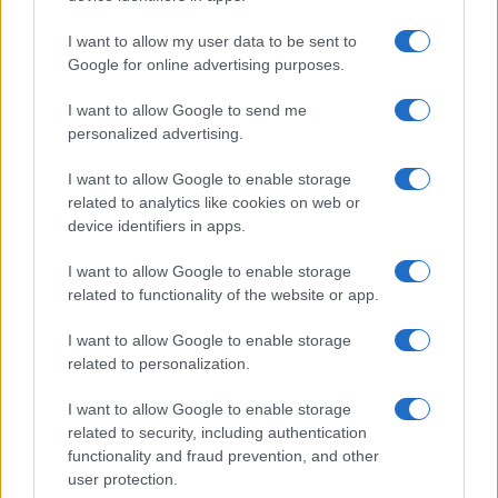
k
p
I want to allow my user data to be sent to
A fuoco un deposito con bombole, intervento dei
Google for online advertising purposes.
vigili del fuoco a Rudalza
I want to allow Google to send me
personalized advertising.
Ristorante distrutto dalle fiamme a La
I want to allow Google to enable storage
Maddalena, incendio a Monti d’à rena
related to analytics like cookies on web or
device identifiers in apps.
Le previsioni meteo per il weekend a Olbia e in
I want to allow Google to enable storage
Gallura
related to functionality of the website or app.
I want to allow Google to enable storage
Michelle Hunziker in Gallura, bella anche dal
related to personalization.
vivo: un amico vip svela come fa
I want to allow Google to enable storage
related to security, including authentication
Calangianus, dopo le polemiche il centro
functionality and fraud prevention, and other
accoglienza minori chiude
user protection.