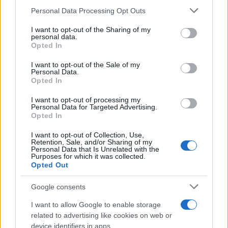
Please note that this website/app uses one or more Google
Personal Data Processing Opt Outs
services and may gather and store information including but
not limited to your visit or usage behaviour. You may click to
I want to opt-out of the Sharing of my
personal data.
grant or deny consent to Google and its third-party tags to
Opted In
Ricevi le nostre ultime news
use your data for below specified purposes in below Google
consent section.
I want to opt-out of the Sale of my
Personal Data.
da
Google News
Opted In
I want to opt-out of processing my
Personal Data for Targeted Advertising.
Condividi l'articolo
Opted In
F
T
Pi
W
S
I want to opt-out of Collection, Use,
Retention, Sale, and/or Sharing of my
a
w
n
h
h
Personal Data that Is Unrelated with the
Purposes for which it was collected.
ce
it
te
at
a
Opted Out
Articolo precedente
b
te
re
s
re
Prossimo articolo
Google consents
o
r
st
A
I want to allow Google to enable storage
o
p
related to advertising like cookies on web or
device identifiers in apps.
NOTIZIE RECENTI