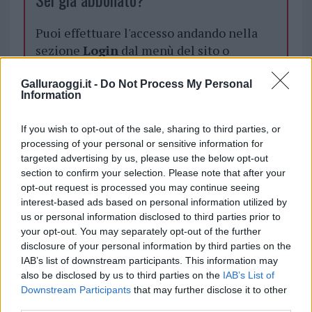
Puoi effettuare l'accesso andando nella
sezione
Login
dal menù del sito o
cliccando
qui
Galluraoggi.it -
Do Not Process My Personal
Information
TEMI:
Insegnate Gallura
Lavoro Gallura
If you wish to opt-out of the sale, sharing to third parties, or
processing of your personal or sensitive information for
Notizie in tempo reale?
targeted advertising by us, please use the below opt-out
Entra nel canale telegram di
section to confirm your selection. Please note that after your
GalluraOggi.it
opt-out request is processed you may continue seeing
interest-based ads based on personal information utilized by
us or personal information disclosed to third parties prior to
your opt-out. You may separately opt-out of the further
disclosure of your personal information by third parties on the
Inviaci le tue segnalazioni,
IAB’s list of downstream participants. This information may
i tuoi video e le tue foto
also be disclosed by us to third parties on the
IAB’s List of
Downstream Participants
that may further disclose it to other
Su WhatsApp al numero +39
third parties.
345 356 7512