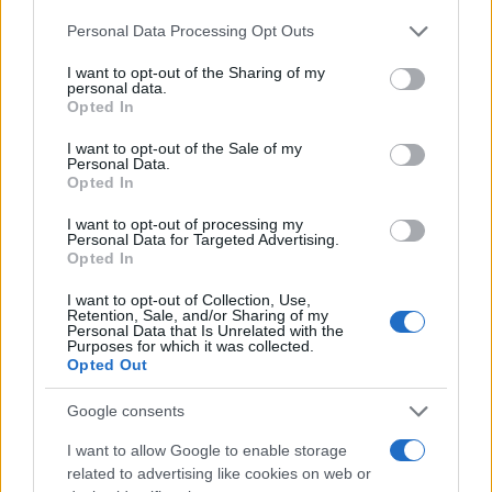
Please note that this website/app uses one or more Google
Personal Data Processing Opt Outs
services and may gather and store information including but
not limited to your visit or usage behaviour. You may click to
I want to opt-out of the Sharing of my
personal data.
grant or deny consent to Google and its third-party tags to
Opted In
use your data for below specified purposes in below Google
Ricevi le nostre ultime news
consent section.
I want to opt-out of the Sale of my
Personal Data.
da
Google News
Opted In
I want to opt-out of processing my
Personal Data for Targeted Advertising.
Opted In
Condividi l'articolo
I want to opt-out of Collection, Use,
F
T
Pi
W
S
Retention, Sale, and/or Sharing of my
Personal Data that Is Unrelated with the
a
w
n
h
h
Purposes for which it was collected.
Opted Out
ce
it
te
at
a
Articolo precedente
b
te
re
s
re
Google consents
Prossimo articolo
o
r
st
A
I want to allow Google to enable storage
related to advertising like cookies on web or