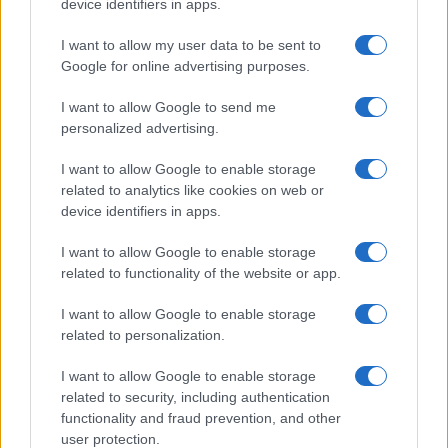
o
p
device identifiers in apps.
NOTIZIE RECENTI
k
p
I want to allow my user data to be sent to
Google for online advertising purposes.
Jovanotti, Gabry Ponte e Alfa: Olbia ombelico del
mondo per una notte
I want to allow Google to send me
personalized advertising.
Giorgia Meloni a La Maddalena, la vicesindaco:
I want to allow Google to enable storage
“Orgoglio e discrezione per visita privata̶…
related to analytics like cookies on web or
device identifiers in apps.
Incendio nella notte a Olbia, a fuoco due furgoni
I want to allow Google to enable storage
related to functionality of the website or app.
I want to allow Google to enable storage
A fuoco un deposito con bombole, intervento dei
related to personalization.
vigili del fuoco a Rudalza
I want to allow Google to enable storage
related to security, including authentication
Ristorante distrutto dalle fiamme a La
functionality and fraud prevention, and other
Maddalena, incendio a Monti d’à rena
user protection.