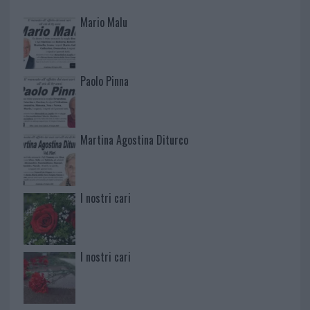
Mario Malu
Paolo Pinna
Martina Agostina Diturco
I nostri cari
I nostri cari