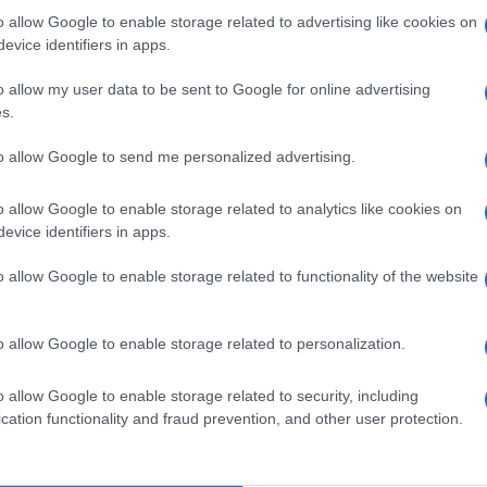
 mese
cliccando
qui
o allow Google to enable storage related to advertising like cookies on
evice identifiers in apps.
o allow my user data to be sent to Google for online advertising
s.
do nella sezione
Login
dal menù del sito o
to allow Google to send me personalized advertising.
o allow Google to enable storage related to analytics like cookies on
evice identifiers in apps.
ranci
Lavoro Olbia
Lavoro Sardegna
o allow Google to enable storage related to functionality of the website
o allow Google to enable storage related to personalization.
o allow Google to enable storage related to security, including
dente
Prossimo articolo
cation functionality and fraud prevention, and other user protection.