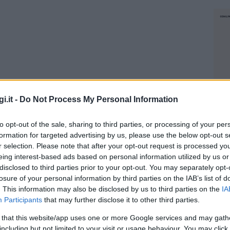
i.it -
Do Not Process My Personal Information
to opt-out of the sale, sharing to third parties, or processing of your per
formation for targeted advertising by us, please use the below opt-out s
r selection. Please note that after your opt-out request is processed y
eing interest-based ads based on personal information utilized by us or
disclosed to third parties prior to your opt-out. You may separately opt-
losure of your personal information by third parties on the IAB’s list of
za media, automunito/a
. This information may also be disclosed by us to third parties on the
IA
Participants
that may further disclose it to other third parties.
 that this website/app uses one or more Google services and may gath
NEC
si
including but not limited to your visit or usage behaviour. You may click 