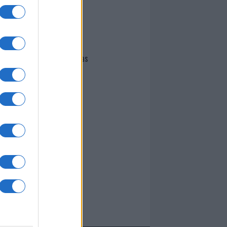
I nostri cari
Giovannimaria Cabras