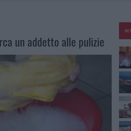
CO GUCCINI, IL MAESTRO CHE RIFIUTÒ LA COSTA SMERALDA
A OLBIA, LA PRIMA AL MOLO BRIN È UN SUCCESSO
TE ALL’ALBA: FERITO IL CONDUCENTE
NOT
TTI ALLA ZUPPA GALLURESE: GLI APPUNTAMENTI DA NON PERDERE
rca un addetto alle pulizie