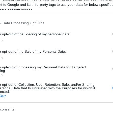
 to Google and its third-party tags to use your data for below specifi
ogle consent section.
sul portale Sardegnalavoro.it attraverso
l Data Processing Opt Outs
ziali per il tramite della funzionalità Borsa
o opt-out of the Sharing of my personal data.
In
sardegnalavoro.it/agenda/bacheca/?
o opt-out of the Sale of my Personal Data.
In
0000000135814
to opt-out of processing my Personal Data for Targeted
ing.
In
o opt-out of Collection, Use, Retention, Sale, and/or Sharing
Via Romagna 10
ersonal Data that Is Unrelated with the Purposes for which it
lected.
Out
azionali?
consents