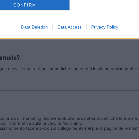
CONFIRM
Invia un Comunicato Stampa
|
Pubblicità
|
Segnala
Data Deletion
Data Access
Privacy Policy
iornato?
ggi e ricevi le nostre email periodiche contenenti le ultime notizie pubbli
aforma di marketing. Iscrivendoti alla newsletter accetti che le tue info
qui l'informativa sulla privacy di Mailchimp
.
siasi momento facendo clic sul collegamento nel piè di pagina delle nostr