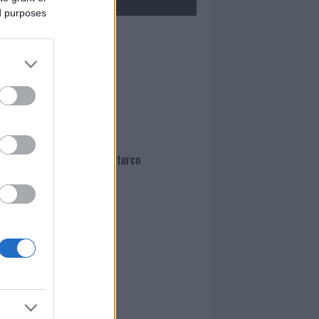
ed purposes
Mario Malu
Paolo Pinna
Martina Agostina Diturco
I nostri cari
I nostri cari