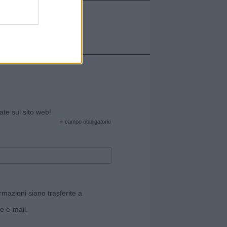
cate sul sito web!
*
campo obbligatorio
rmazioni siano trasferite a
e e-mail.