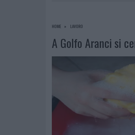
6 AGOSTO 2026
|
È MORTO FRANCES
6 AGOSTO 2026
|
NOTRE-DAME DE PARIS CONQUIST
6 AGOSTO 2026
|
STRADA SASSARI-OLBIA, INCIDEN
HOME
LAVORO
6 AGOSTO 2026
|
EVENTI IN GALLURA, DA JOVANO
A Golfo Aranci si ce