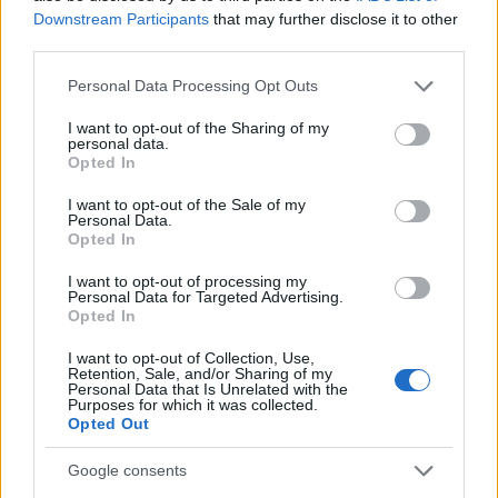
Downstream Participants
that may further disclose it to other
third parties.
NECROLOGIE
Please note that this website/app uses one or more Google
Personal Data Processing Opt Outs
services and may gather and store information including but
not limited to your visit or usage behaviour. You may click to
I want to opt-out of the Sharing of my
Mario Malu
personal data.
grant or deny consent to Google and its third-party tags to
Opted In
use your data for below specified purposes in below Google
consent section.
I want to opt-out of the Sale of my
Personal Data.
Paolo Pinna
Opted In
I want to opt-out of processing my
Personal Data for Targeted Advertising.
Opted In
Martina Agostina Diturco
I want to opt-out of Collection, Use,
Retention, Sale, and/or Sharing of my
Personal Data that Is Unrelated with the
Purposes for which it was collected.
I nostri cari
Opted Out
Google consents