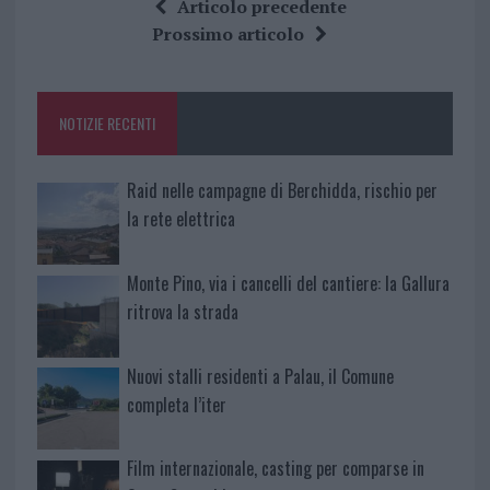
ce
it
te
at
a
Articolo precedente
b
te
re
s
re
Prossimo articolo
o
r
st
A
o
p
NOTIZIE RECENTI
k
p
Raid nelle campagne di Berchidda, rischio per
la rete elettrica
Monte Pino, via i cancelli del cantiere: la Gallura
ritrova la strada
Nuovi stalli residenti a Palau, il Comune
completa l’iter
Film internazionale, casting per comparse in