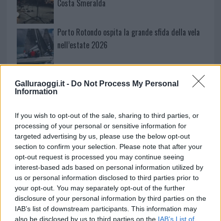
Costa Smeralda
Porto Rotondo ospita la grande sfida della vela
nell’estate 2026
Controlli all’aeroporto di Olbia, sequestrati
Galluraoggi.it -
Do Not Process My Personal
caviale e sabbia rubata
Information
Migliori cliniche di estetica medicale avanzata
If you wish to opt-out of the sale, sharing to third parties, or
processing of your personal or sensitive information for
in Europa: classifica dei 5 centri di riferimento
targeted advertising by us, please use the below opt-out
pe…
section to confirm your selection. Please note that after your
opt-out request is processed you may continue seeing
interest-based ads based on personal information utilized by
us or personal information disclosed to third parties prior to
your opt-out. You may separately opt-out of the further
disclosure of your personal information by third parties on the
IAB’s list of downstream participants. This information may
also be disclosed by us to third parties on the
IAB’s List of