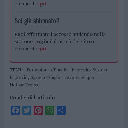
cliccando
qui
Sei già abbonato?
Puoi effettuare l'accesso andando nella
sezione
Login
dal menù del sito o
cliccando
qui
TEMI:
Fotovoltaico Tempio
Improving System
Improving System Tempio
Lavoro Tempio
Notizie Tempio
Condividi l'articolo
F
T
Pi
W
S
a
w
n
h
h