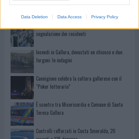
Data Deletion
Data Access
Privacy Policy
Cumuli di rifiuti a Santa Teresa Gallura, la
segnalazione dei residenti
Incendi in Gallura, devastati un chiosco e due
furgoni: le indagini
Cannigione celebra la cultura gallurese con il
“Poker letterario”
È scontro tra Misericordia e Comune di Santa
Teresa Gallura
Controlli rafforzati in Costa Smeralda, 20