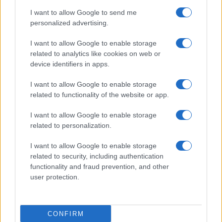
I want to allow Google to send me
Ricevi le nostre ultime news
personalized advertising.
I want to allow Google to enable storage
da
Google News
related to analytics like cookies on web or
device identifiers in apps.
I want to allow Google to enable storage
Articolo precedente
related to functionality of the website or app.
Prossimo articolo
I want to allow Google to enable storage
related to personalization.
I want to allow Google to enable storage
NOTIZIE RECENTI
related to security, including authentication
functionality and fraud prevention, and other
user protection.
Olbia, le previsioni meteo per lunedì 10 agosto
2026
CONFIRM
Le ultime offerte di lavoro a Olbia e in Gallura