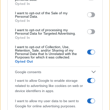
grant or deny consent to Google and its third-party tags to
Opted In
use your data for below specified purposes in below Google
consent section.
TEMI:
Lavorare In Sardegna
Lavoro Gallura
I want to opt-out of the Sale of my
Personal Data.
Lavoro Olbia
Lavoro Sardegna
Notizie Sardegna
Opted In
Offerte Lavoro Olbia
I want to opt-out of processing my
Personal Data for Targeted Advertising.
Inviaci le tue segnalazioni,
Opted In
i tuoi video e le tue foto
I want to opt-out of Collection, Use,
Su WhatsApp al numero +39
Retention, Sale, and/or Sharing of my
Personal Data that Is Unrelated with the
345 356 7512
Purposes for which it was collected.
Opted Out
Google consents
Notizie in tempo reale?
I want to allow Google to enable storage
Entra nel canale telegram di
related to advertising like cookies on web or
device identifiers in apps.
GalluraOggi.it
I want to allow my user data to be sent to
Google for online advertising purposes.