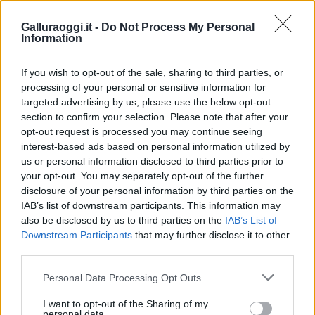
Galluraoggi.it -
Do Not Process My Personal
Information
If you wish to opt-out of the sale, sharing to third parties, or
processing of your personal or sensitive information for
targeted advertising by us, please use the below opt-out
section to confirm your selection. Please note that after your
Vuoi rimuovere le pubblicità nazionali?
opt-out request is processed you may continue seeing
interest-based ads based on personal information utilized by
us or personal information disclosed to third parties prior to
Puoi abbonarti a
soli € 1,10 al mese
your opt-out. You may separately opt-out of the further
cliccando
qui
disclosure of your personal information by third parties on the
IAB’s list of downstream participants. This information may
also be disclosed by us to third parties on the
IAB’s List of
Sei già abbonato?
Downstream Participants
that may further disclose it to other
third parties.
Puoi effettuare l'accesso andando nella
Please note that this website/app uses one or more Google
Personal Data Processing Opt Outs
sezione
Login
dal menù del sito o
services and may gather and store information including but
cliccando
qui
not limited to your visit or usage behaviour. You may click to
I want to opt-out of the Sharing of my
personal data.