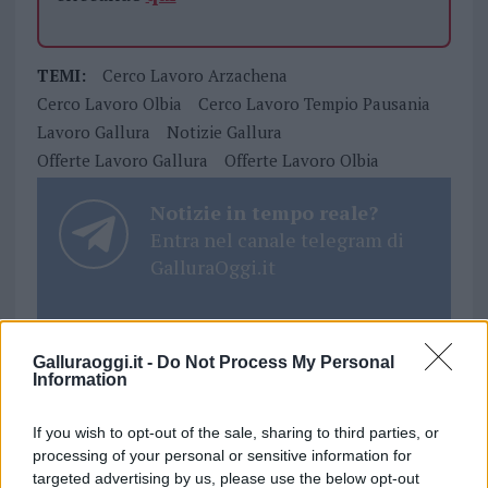
TEMI:
Cerco Lavoro Arzachena
Cerco Lavoro Olbia
Cerco Lavoro Tempio Pausania
Lavoro Gallura
Notizie Gallura
Offerte Lavoro Gallura
Offerte Lavoro Olbia
Notizie in tempo reale?
Entra nel canale telegram di
GalluraOggi.it
Galluraoggi.it -
Do Not Process My Personal
Inviaci le tue segnalazioni,
Information
i tuoi video e le tue foto
Su WhatsApp al numero +39
If you wish to opt-out of the sale, sharing to third parties, or
345 356 7512
processing of your personal or sensitive information for
targeted advertising by us, please use the below opt-out