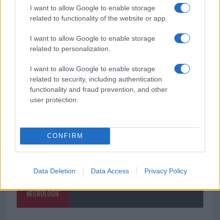
I want to allow Google to enable storage
A fuoco un deposito con bombole, intervento dei
related to functionality of the website or app.
vigili del fuoco a Rudalza
I want to allow Google to enable storage
related to personalization.
Ristorante distrutto dalle fiamme a La
Maddalena, incendio a Monti d’à rena
I want to allow Google to enable storage
related to security, including authentication
functionality and fraud prevention, and other
user protection.
CONFIRM
Data Deletion
Data Access
Privacy Policy
NECROLOGIE