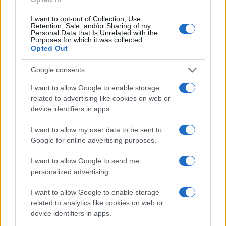
k
p
I want to opt-out of Collection, Use,
Meteo Olbia 9 agosto, temperature in calo
Retention, Sale, and/or Sharing of my
Personal Data that Is Unrelated with the
Purposes for which it was collected.
Opted Out
Salmo finisce in ospedale a Catania, ma il tour
Google consents
va avanti: “Sicilia, ci sono”
I want to allow Google to enable storage
related to advertising like cookies on web or
device identifiers in apps.
Jovanotti, Gabry Ponte e Alfa: Olbia ombelico del
mondo per una notte
I want to allow my user data to be sent to
Google for online advertising purposes.
Giorgia Meloni a La Maddalena, la vicesindaco:
I want to allow Google to send me
“Orgoglio e discrezione per visita privata̶…
personalized advertising.
I want to allow Google to enable storage
Incendio nella notte a Olbia, a fuoco due furgoni
related to analytics like cookies on web or
device identifiers in apps.