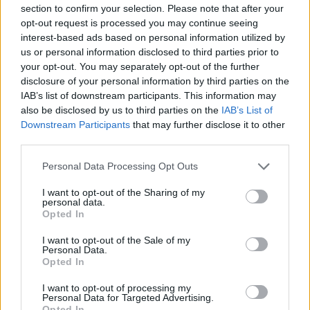
section to confirm your selection. Please note that after your
opt-out request is processed you may continue seeing
interest-based ads based on personal information utilized by
us or personal information disclosed to third parties prior to
Ricevi le nostre ultime news
your opt-out. You may separately opt-out of the further
disclosure of your personal information by third parties on the
IAB’s list of downstream participants. This information may
da
Google News
also be disclosed by us to third parties on the
IAB’s List of
Downstream Participants
that may further disclose it to other
third parties.
Condividi l'articolo
Please note that this website/app uses one or more Google
Personal Data Processing Opt Outs
F
T
Pi
W
S
services and may gather and store information including but
not limited to your visit or usage behaviour. You may click to
I want to opt-out of the Sharing of my
a
w
n
h
h
personal data.
grant or deny consent to Google and its third-party tags to
Opted In
ce
it
te
at
a
use your data for below specified purposes in below Google
Articolo precedente
consent section.
I want to opt-out of the Sale of my
b
te
re
s
re
Prossimo articolo
Personal Data.
Opted In
o
r
st
A
o
p
I want to opt-out of processing my
Personal Data for Targeted Advertising.
NOTIZIE RECENTI
Opted In