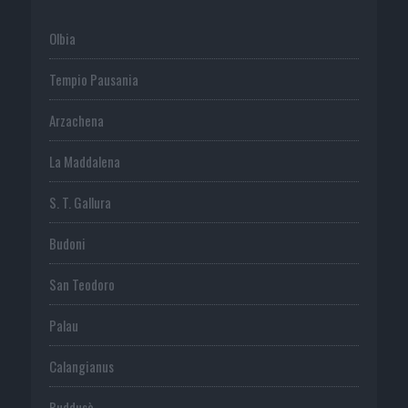
Olbia
Tempio Pausania
Arzachena
La Maddalena
S. T. Gallura
Budoni
San Teodoro
Palau
Calangianus
Buddusò