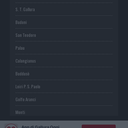
S. T. Gallura
Budoni
San Teodoro
Palau
Calangianus
Buddusò
Loiri P. S. Paolo
Golfo Aranci
Monti
Telti
App di Gallura Oggi