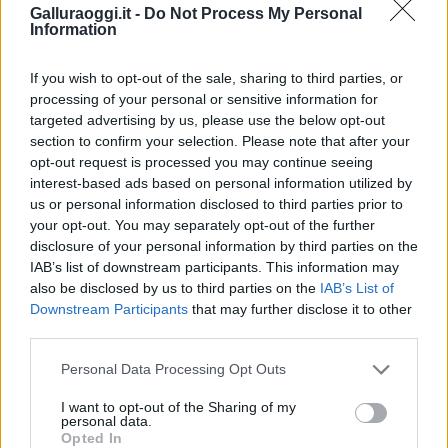
Galluraoggi.it -
Do Not Process My Personal
Condividi l'articolo
Information
F
T
Pi
W
S
If you wish to opt-out of the sale, sharing to third parties, or
a
w
n
h
h
processing of your personal or sensitive information for
targeted advertising by us, please use the below opt-out
ce
it
te
at
a
Articolo precedente
section to confirm your selection. Please note that after your
b
te
re
s
re
opt-out request is processed you may continue seeing
Prossimo articolo
interest-based ads based on personal information utilized by
o
r
st
A
us or personal information disclosed to third parties prior to
o
p
your opt-out. You may separately opt-out of the further
disclosure of your personal information by third parties on the
NOTIZIE RECENTI
k
p
IAB’s list of downstream participants. This information may
also be disclosed by us to third parties on the
IAB’s List of
Olbia, divieto di sosta contro spaccio e degrado:
Downstream Participants
that may further disclose it to other
third parties.
esplode la protesta
Please note that this website/app uses one or more Google
Personal Data Processing Opt Outs
services and may gather and store information including but
Pausa caffè impeccabile: come scegliere la
not limited to your visit or usage behaviour. You may click to
I want to opt-out of the Sharing of my
soluzione ideale per la casa e l’ufficio
personal data.
grant or deny consent to Google and its third-party tags to
Opted In