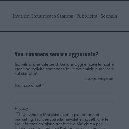
Invia un Comunicato Stampa
|
Pubblicità
|
Segnala
Vuoi rimanere sempre aggiornato?
Iscriviti alla newsletter di Gallura Oggi e ricevi le nostre
email periodiche contenenti le ultime notizie pubblicate
sul sito web!
*
campo obbligatorio
*
Indirizzo email
Privacy
Utilizziamo Mailchimp come piattaforma di
marketing. Iscrivendoti alla newsletter accetti che le
tue informazioni siano trasferite a Mailchimp per
l'elaborazione.
Leggi qui l'informativa sulla privacy