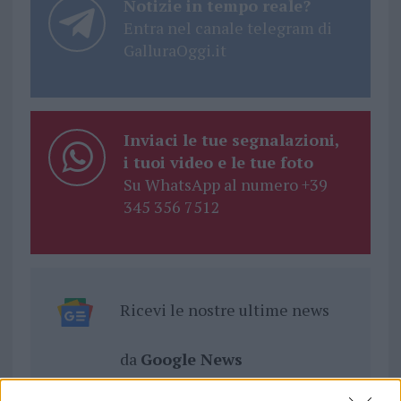
Notizie in tempo reale?
Entra nel canale telegram di
GalluraOggi.it
Inviaci le tue segnalazioni,
i tuoi video e le tue foto
Su WhatsApp al numero +39
345 356 7512
Ricevi le nostre ultime news
da
Google News