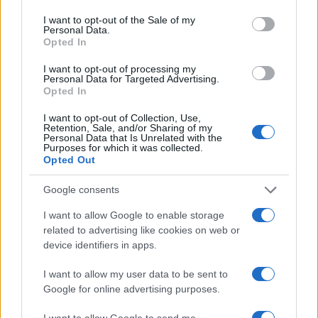
use your data for below specified purposes in below Google
consent section.
I want to opt-out of the Sale of my
Monte Pino, la fine di un lungo dolore: storia e
Personal Data.
rinascita della strada che segnò la Gallura
Opted In
I want to opt-out of processing my
Personal Data for Targeted Advertising.
Raid nelle campagne di Berchidda, rischio per
Opted In
la rete elettrica
I want to opt-out of Collection, Use,
Retention, Sale, and/or Sharing of my
Personal Data that Is Unrelated with the
Monte Pino, via i cancelli del cantiere: la Gallura
Purposes for which it was collected.
ritrova la strada
Opted Out
Google consents
Nuovi stalli residenti a Palau, il Comune
I want to allow Google to enable storage
completa l’iter
related to advertising like cookies on web or
device identifiers in apps.
Film internazionale, casting per comparse in
I want to allow my user data to be sent to
Costa Smeralda
Google for online advertising purposes.
I want to allow Google to send me