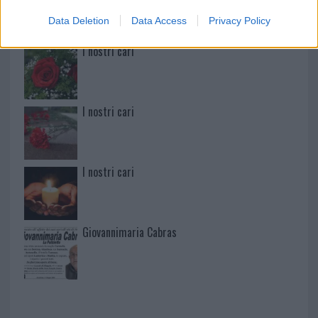
Data Deletion
Data Access
Privacy Policy
I nostri cari
I nostri cari
I nostri cari
Giovannimaria Cabras