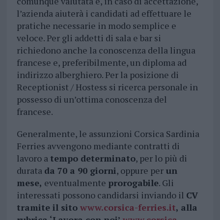
comunque valutata e, in caso di accettazione,
l’azienda aiuterà i candidati ad effettuare le
pratiche necessarie in modo semplice e
veloce. Per gli addetti di sala e bar si
richiedono anche la conoscenza della lingua
francese e, preferibilmente, un diploma ad
indirizzo alberghiero. Per la posizione di
Receptionist / Hostess si ricerca personale in
possesso di un’ottima conoscenza del
francese.
Generalmente, le assunzioni Corsica Sardinia
Ferries avvengono mediante contratti di
lavoro a
tempo determinato
, per lo più di
durata
da 70 a 90 giorni
, oppure per
un
mese,
eventualmente
prorogabile
. Gli
interessati possono candidarsi inviando il
CV
tramite il sito
www.corsica-ferries.it
, alla
rubrica ‘Lavora con noi’
www.corsica-