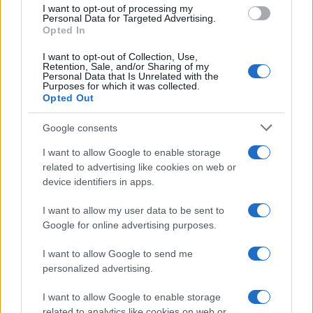
b
te
re
s
re
I want to opt-out of processing my
o
r
st
A
Personal Data for Targeted Advertising.
Opted In
o
p
NOTIZIE RECENTI
I want to opt-out of Collection, Use,
k
p
Retention, Sale, and/or Sharing of my
Personal Data that Is Unrelated with the
Purposes for which it was collected.
Ristorante distrutto dalle fiamme a La
Opted Out
Maddalena, incendio a Monti d’à rena
Google consents
I want to allow Google to enable storage
Le previsioni meteo per il weekend a Olbia e in
related to advertising like cookies on web or
Gallura
device identifiers in apps.
I want to allow my user data to be sent to
Michelle Hunziker in Gallura, bella anche dal
Google for online advertising purposes.
vivo: un amico vip svela come fa
I want to allow Google to send me
personalized advertising.
Calangianus, dopo le polemiche il centro
accoglienza minori chiude
I want to allow Google to enable storage
related to analytics like cookies on web or