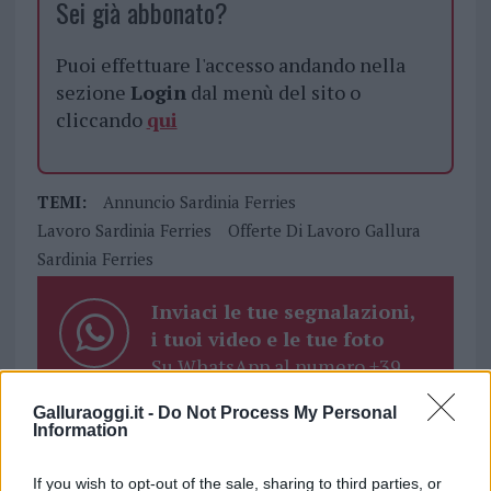
Sei già abbonato?
Puoi effettuare l'accesso andando nella
sezione
Login
dal menù del sito o
cliccando
qui
TEMI:
Annuncio Sardinia Ferries
Lavoro Sardinia Ferries
Offerte Di Lavoro Gallura
Sardinia Ferries
Inviaci le tue segnalazioni,
i tuoi video e le tue foto
Su WhatsApp al numero +39
345 356 7512
Galluraoggi.it -
Do Not Process My Personal
Information
If you wish to opt-out of the sale, sharing to third parties, or