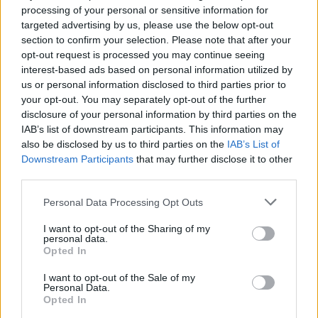
Notizie in tempo reale?
processing of your personal or sensitive information for
Entra nel canale telegram di
targeted advertising by us, please use the below opt-out
section to confirm your selection. Please note that after your
GalluraOggi.it
opt-out request is processed you may continue seeing
interest-based ads based on personal information utilized by
us or personal information disclosed to third parties prior to
your opt-out. You may separately opt-out of the further
disclosure of your personal information by third parties on the
Ricevi le nostre ultime news
IAB’s list of downstream participants. This information may
also be disclosed by us to third parties on the
IAB’s List of
Downstream Participants
that may further disclose it to other
da
Google News
third parties.
Please note that this website/app uses one or more Google
Personal Data Processing Opt Outs
services and may gather and store information including but
Condividi l'articolo
not limited to your visit or usage behaviour. You may click to
I want to opt-out of the Sharing of my
personal data.
F
T
Pi
W
S
grant or deny consent to Google and its third-party tags to
Opted In
use your data for below specified purposes in below Google
a
w
n
h
h
consent section.
I want to opt-out of the Sale of my
ce
it
te
at
a
Personal Data.
Articolo precedente
Opted In
Prossimo articolo