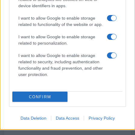
device identifiers in apps.
Olbia, divieto di sosta contro spaccio e degrado:
esplode la protesta
I want to allow Google to enable storage
related to functionality of the website or app.
Pausa caffè impeccabile: come scegliere la
I want to allow Google to enable storage
soluzione ideale per la casa e l’ufficio
related to personalization.
I want to allow Google to enable storage
Monte Pino, la fine di un lungo dolore: storia e
related to security, including authentication
rinascita della strada che segnò la Gallura
functionality and fraud prevention, and other
user protection.
CONFIRM
Data Deletion
Data Access
Privacy Policy