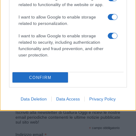
related to functionality of the website or app.
Giovannimaria Cabras
I want to allow Google to enable storage
related to personalization.
I want to allow Google to enable storage
related to security, including authentication
functionality and fraud prevention, and other
user protection.
Invia un Comunicato Stampa
|
Pubblicità
|
Segnala
CONFIRM
Data Deletion
Data Access
Privacy Policy
Vuoi rimanere sempre aggiornato?
Iscriviti alla newsletter di Gallura Oggi e ricevi le nostre
email periodiche contenenti le ultime notizie pubblicate
sul sito web!
*
campo obbligatorio
*
Indirizzo email