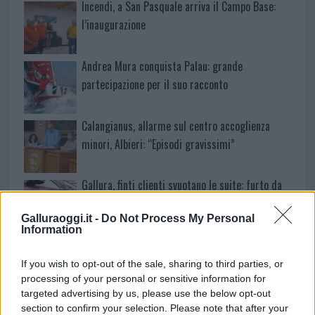
Incendi, a San Pasquale arriva il Campo Base:
l’inaugurazione
Andrea Mura conquista Palau: grande
partecipazione per il suo racconto
Calangianus, allarme sul centro accoglienza
minori, Albieri: “Episodi gravissimi”
Gallura, finti clienti svuotano le suite: furto da
50mila nel resort
Galluraoggi.it -
Do Not Process My Personal
Information
Meteo Olbia 7 agosto, sole e caldo tornano
protagonisti
If you wish to opt-out of the sale, sharing to third parties, or
processing of your personal or sensitive information for
targeted advertising by us, please use the below opt-out
Test tunnel Olbia: rampe chiuse ancora fino a
section to confirm your selection. Please note that after your