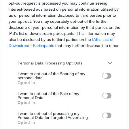
fine agosto
opt-out request is processed you may continue seeing
interest-based ads based on personal information utilized by
us or personal information disclosed to third parties prior to
Aggius conquista la classifica delle mete più
your opt-out. You may separately opt-out of the further
amate dell’estate 2026
disclosure of your personal information by third parties on the
IAB’s list of downstream participants. This information may
also be disclosed by us to third parties on the
IAB’s List of
Downstream Participants
that may further disclose it to other
third parties.
Please note that this website/app uses one or more Google
Personal Data Processing Opt Outs
services and may gather and store information including but
not limited to your visit or usage behaviour. You may click to
I want to opt-out of the Sharing of my
personal data.
grant or deny consent to Google and its third-party tags to
Opted In
use your data for below specified purposes in below Google
consent section.
I want to opt-out of the Sale of my
Personal Data.
NECROLOGIE
Opted In
I want to opt-out of processing my
Personal Data for Targeted Advertising.
Mario Malu
Opted In