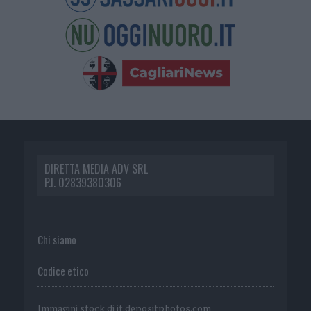
DIRETTA MEDIA ADV SRL
P.I. 02839380306
Chi siamo
Codice etico
Immagini stock di
it.depositphotos.com