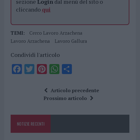
sezione
Login
dal menù del sito o
cliccando
qui
TEMI:
Cerco Lavoro Arzachena
Lavoro Arzachena
Lavoro Gallura
Condividi l'articolo
F
T
Pi
W
S
a
w
n
h
h
ce
it
te
at
a
Articolo precedente
b
te
re
s
re
Prossimo articolo
o
r
st
A
o
p
NOTIZIE RECENTI
k
p