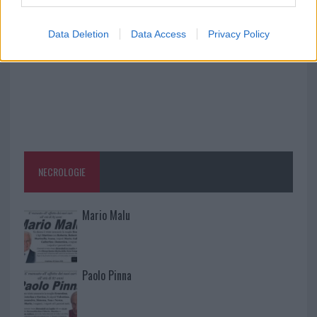
Data Deletion
Data Access
Privacy Policy
NECROLOGIE
Mario Malu
Paolo Pinna