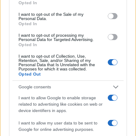
Opted In
use your data for below specified purposes in below Google
consent section.
I want to opt-out of the Sale of my
Personal Data.
Condividi l'articolo
Opted In
F
T
Pi
W
S
I want to opt-out of processing my
Personal Data for Targeted Advertising.
a
w
n
h
h
Opted In
ce
it
te
at
a
Articolo precedente
I want to opt-out of Collection, Use,
b
te
re
s
re
Retention, Sale, and/or Sharing of my
Prossimo articolo
Personal Data that Is Unrelated with the
Purposes for which it was collected.
o
r
st
A
Opted Out
o
p
NOTIZIE RECENTI
Google consents
k
p
I want to allow Google to enable storage
related to advertising like cookies on web or
Le previsioni meteo per il weekend a Olbia e in
device identifiers in apps.
Gallura
I want to allow my user data to be sent to
Google for online advertising purposes.
Michelle Hunziker in Gallura, bella anche dal