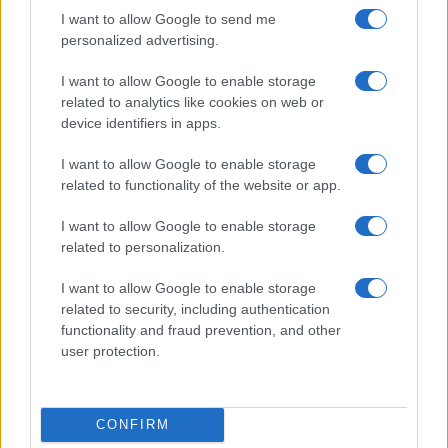
vivo: un amico vip svela come fa
I want to allow Google to send me
personalized advertising.
Calangianus, dopo le polemiche il centro
I want to allow Google to enable storage
accoglienza minori chiude
related to analytics like cookies on web or
device identifiers in apps.
Olbia, divieto di sosta contro spaccio e degrado:
I want to allow Google to enable storage
esplode la protesta
related to functionality of the website or app.
I want to allow Google to enable storage
Pausa caffè impeccabile: come scegliere la
related to personalization.
soluzione ideale per la casa e l’ufficio
I want to allow Google to enable storage
related to security, including authentication
Monte Pino, la fine di un lungo dolore: storia e
functionality and fraud prevention, and other
rinascita della strada che segnò la Gallura
user protection.
Raid nelle campagne di Berchidda, rischio per
CONFIRM
la rete elettrica