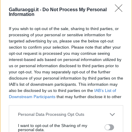
Galluraoggi.it -
Do Not Process My Personal
Inviaci le tue segnalazioni,
Information
i tuoi video e le tue foto
Su WhatsApp al numero +39
If you wish to opt-out of the sale, sharing to third parties, or
345 356 7512
processing of your personal or sensitive information for
targeted advertising by us, please use the below opt-out
section to confirm your selection. Please note that after your
opt-out request is processed you may continue seeing
interest-based ads based on personal information utilized by
Notizie in tempo reale?
us or personal information disclosed to third parties prior to
Entra nel canale telegram di
your opt-out. You may separately opt-out of the further
disclosure of your personal information by third parties on the
GalluraOggi.it
IAB’s list of downstream participants. This information may
also be disclosed by us to third parties on the
IAB’s List of
Downstream Participants
that may further disclose it to other
third parties.
Ricevi le nostre ultime news
Please note that this website/app uses one or more Google
Personal Data Processing Opt Outs
services and may gather and store information including but
not limited to your visit or usage behaviour. You may click to
I want to opt-out of the Sharing of my
da
Google News
personal data.
grant or deny consent to Google and its third-party tags to