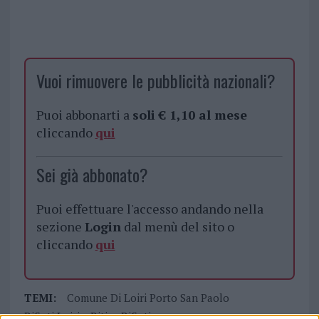
Vuoi rimuovere le pubblicità nazionali?
Puoi abbonarti a
soli € 1,10 al mese
cliccando
qui
Sei già abbonato?
Puoi effettuare l'accesso andando nella
sezione
Login
dal menù del sito o
cliccando
qui
TEMI:
Comune Di Loiri Porto San Paolo
Rifiuti Loiri
Ritiro Rifiuti