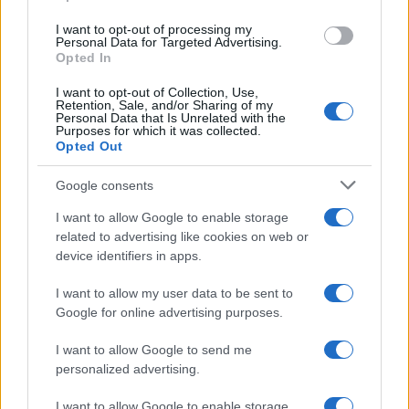
ce
it
te
at
a
Articolo precedente
b
te
re
s
re
I want to opt-out of processing my
Prossimo articolo
Personal Data for Targeted Advertising.
o
r
st
A
Opted In
o
p
I want to opt-out of Collection, Use,
Retention, Sale, and/or Sharing of my
NOTIZIE RECENTI
k
p
Personal Data that Is Unrelated with the
Purposes for which it was collected.
Opted Out
Le previsioni meteo per il weekend a Olbia e in
Google consents
Gallura
I want to allow Google to enable storage
related to advertising like cookies on web or
Michelle Hunziker in Gallura, bella anche dal
device identifiers in apps.
vivo: un amico vip svela come fa
I want to allow my user data to be sent to
Google for online advertising purposes.
Calangianus, dopo le polemiche il centro
accoglienza minori chiude
I want to allow Google to send me
personalized advertising.
Olbia, divieto di sosta contro spaccio e degrado:
I want to allow Google to enable storage