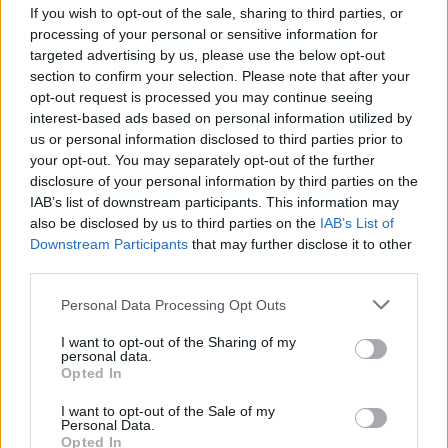
If you wish to opt-out of the sale, sharing to third parties, or
processing of your personal or sensitive information for
Notizie in tempo reale?
targeted advertising by us, please use the below opt-out
Entra nel canale telegram di
section to confirm your selection. Please note that after your
opt-out request is processed you may continue seeing
GalluraOggi.it
interest-based ads based on personal information utilized by
us or personal information disclosed to third parties prior to
your opt-out. You may separately opt-out of the further
disclosure of your personal information by third parties on the
IAB’s list of downstream participants. This information may
Ricevi le nostre ultime news
also be disclosed by us to third parties on the
IAB’s List of
Downstream Participants
that may further disclose it to other
third parties.
da
Google News
Please note that this website/app uses one or more Google
Personal Data Processing Opt Outs
services and may gather and store information including but
not limited to your visit or usage behaviour. You may click to
I want to opt-out of the Sharing of my
Condividi l'articolo
personal data.
grant or deny consent to Google and its third-party tags to
Opted In
F
T
Pi
W
S
use your data for below specified purposes in below Google
consent section.
I want to opt-out of the Sale of my
a
w
n
h
h
Personal Data.
Opted In