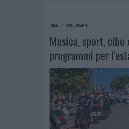
7 AGOSTO 2026
|
MONTE PINO, LA FINE DI UN LUN
7 AGOSTO 2026
|
MICHELLE HUNZIKER IN GALLURA,
7 AGOSTO 2026
|
CALANGIANUS, DOPO LE POLEMIC
HOME
LUOGOSANTO
7 AGOSTO 2026
|
OLBIA, DIVIETO DI SOSTA CONT
Musica, sport, cibo 
programmi per l’est