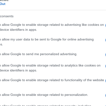
edizione. Come sempre, la Festa per
Out
serbo una lunga serie di eventi religiosi e di
oncerto di Raf
, previsto per l’8 settembre.
consents
o allow Google to enable storage related to advertising like cookies on
anno collaborano per dare vita all’ampio
evice identifiers in apps.
gastronomici e culturali della città mariana
nche la Pro Loco, che quest’anno ha visto un
o allow my user data to be sent to Google for online advertising
vore delle nuove leve, l’amministrazione
s.
el territorio. Come l’ASD Civitas Mariana, il
to allow Google to send me personalized advertising.
, l’associazione culturale Lu Juali, L’ASD
Turistico di Luogosanto.
o allow Google to enable storage related to analytics like cookies on
evice identifiers in apps.
di promuovere il turismo al di là dei mesi
u più fronti – spiega il sindaco
Agostino
o allow Google to enable storage related to functionality of the website
ro investimento sul turismo lento ed
iosi. Oltre che nella lungimirante
inverno. Una piccola anticipazione: ad ottobre
o allow Google to enable storage related to personalization.
e eventi sportivi: il
Rally Terra Sarda
e la
o allow Google to enable storage related to security, including