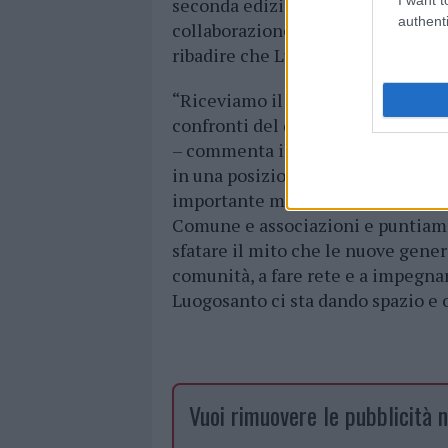
seconda edizione di “
Noi cammi
authenti
collaborazione con la Fondazione
ribadire che Luogosanto è, realm
“Riceviamo il testimone noi giova
confronti del direttivo uscente e
– commenta il nuovo presidente 
in una posizione di
continuità
e 
importante mantenere l’armonia e 
Comune e associazioni e puntiamo
sfatare il mito che le nuove gener
comunità, a fare rete e a impegnar
Luogosanto ci sta dando spazio e 
Vuoi rimuovere le pubblicità n