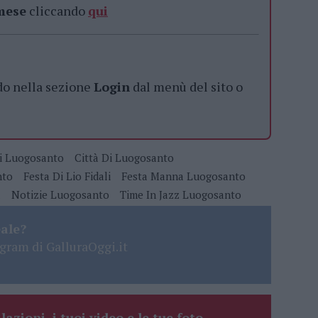
 mese
cliccando
qui
do nella sezione
Login
dal menù del sito o
ni Luogosanto
Città Di Luogosanto
nto
Festa Di Lio Fidali
Festa Manna Luogosanto
a
Notizie Luogosanto
Time In Jazz Luogosanto
eale?
gram di GalluraOggi.it
lazioni, i tuoi video e le tue foto