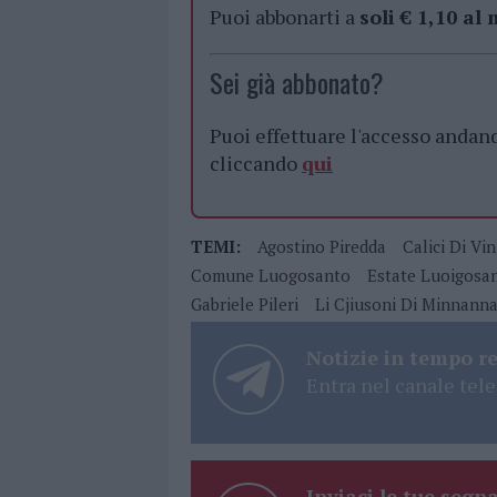
Puoi abbonarti a
soli € 1,10 al
Sei già abbonato?
Puoi effettuare l'accesso andan
cliccando
qui
TEMI:
Agostino Piredda
Calici Di Vi
Comune Luogosanto
Estate Luoigosa
Gabriele Pileri
Li Cjiusoni Di Minnann
Notizie in tempo r
Entra nel canale tele
Inviaci le tue segna