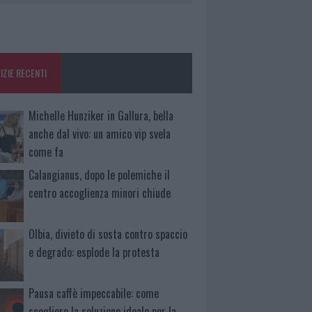
IZIE RECENTI
Michelle Hunziker in Gallura, bella
anche dal vivo: un amico vip svela
come fa
Calangianus, dopo le polemiche il
centro accoglienza minori chiude
Olbia, divieto di sosta contro spaccio
e degrado: esplode la protesta
Pausa caffè impeccabile: come
scegliere la soluzione ideale per la