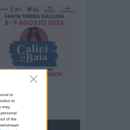
sonal or
ection to
ou may
 personal
out of the
 downstream
ROLOGIE