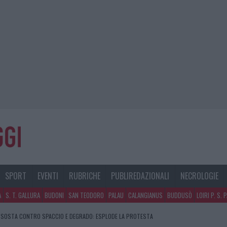
SPORT
EVENTI
RUBRICHE
PUBLIREDAZIONALI
NECROLOGIE
A
S. T. GALLURA
BUDONI
SAN TEODORO
PALAU
CALANGIANUS
BUDDUSÒ
LOIRI P. S. 
CCABILE: COME SCEGLIERE LA SOLUZIONE IDEALE PER LA CASA E L’UFFICIO