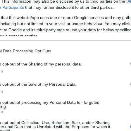
 chiude il 29 con “
Destinazione Mare
”,
. This information may also be disclosed by us to third parties on the
IA
all’ASD Civitas Mariana Danza.
Participants
that may further disclose it to other third parties.
 that this website/app uses one or more Google services and may gath
 ben sette eventi: si comincia venerdì 4 con
including but not limited to your visit or usage behaviour. You may click 
ato 5 e domenica 6 agosto, rispettivamente con
 to Google and its third-party tags to use your data for below specifi
con il palio equestre in notturna “
Lu Palu di la
ogle consent section.
2 agosto torna l’atteso appuntamento con il
l Data Processing Opt Outs
nti enogastronomici: “Li cjuson
i di
o opt-out of the Sharing of my personal data.
 del Bovino Sardo
, sabato 19. Agosto termina
In
ria delle maschere del
Carnevale estivo
. Un
ova la collaborazione del comune con il
o opt-out of the Sale of my Personal Data.
 Parlano,
la cui anteprima avrà luogo
In
di Baldu.
to opt-out of processing my Personal Data for Targeted
ing.
In
o opt-out of Collection, Use, Retention, Sale, and/or Sharing
ioni della
Festa Manna di Gaddura
, che
ersonal Data that Is Unrelated with the Purposes for which it
lected.