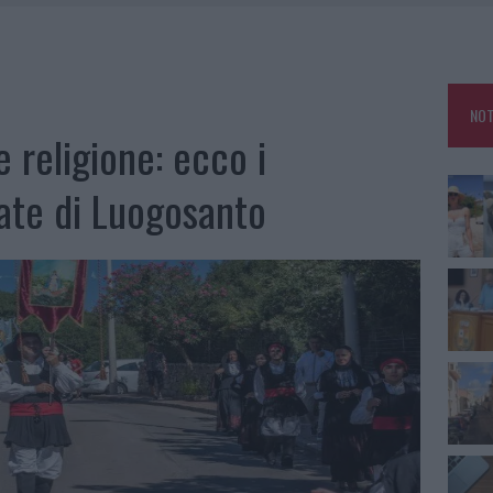
GO DOLORE: STORIA E RINASCITA DELLA STRADA CHE SEGNÒ LA GALLURA
 BELLA ANCHE DAL VIVO: UN AMICO VIP SVELA COME FA
HE IL CENTRO ACCOGLIENZA MINORI CHIUDE
NOT
RO SPACCIO E DEGRADO: ESPLODE LA PROTESTA
e religione: ecco i
ate di Luogosanto