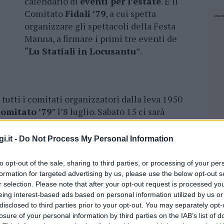
calendario di
eventi per l’estate
. È il
Comitato
Fidali ’79
, a cui spetta
organizzare gli spettacoli della Festa
Manna, a firmare i primi tre eventi de
“
Lu Statiali in Locusantu
”.
 tutti i comitati organizzatori dalla leva 1950
omitato ’79
” l’8 luglio. Sabato 15 ci sarà
astronomico che abbina alla preparazione dei
ta, cotto in forno a legna.
i.it -
Do Not Process My Personal Information
imo posto tra le “Città del Vino” della
to opt-out of the sale, sharing to third parties, or processing of your per
formation for targeted advertising by us, please use the below opt-out s
r selection. Please note that after your opt-out request is processed y
eing interest-based ads based on personal information utilized by us or
 luglio prosegue con il
Torneo di Tennis
disclosed to third parties prior to your opt-out. You may separately opt-
e con la notte bianca “
Passizendi in
losure of your personal information by third parties on the IAB’s list of
NEC