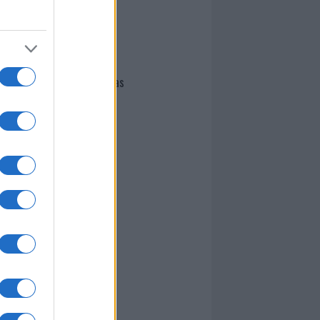
I nostri cari
Giovannimaria Cabras