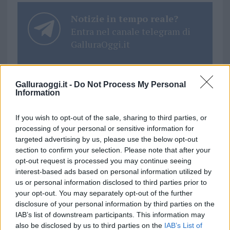
Notizie in tempo reale?
Entra nel canale telegram di
GalluraOggi.it
Galluraoggi.it -
Do Not Process My Personal
Information
Ricevi le nostre ultime news
If you wish to opt-out of the sale, sharing to third parties, or
processing of your personal or sensitive information for
da
Google News
targeted advertising by us, please use the below opt-out
section to confirm your selection. Please note that after your
opt-out request is processed you may continue seeing
Condividi l'articolo
interest-based ads based on personal information utilized by
us or personal information disclosed to third parties prior to
F
T
Pi
W
S
your opt-out. You may separately opt-out of the further
a
w
n
h
h
disclosure of your personal information by third parties on the
IAB’s list of downstream participants. This information may
ce
it
te
at
a
also be disclosed by us to third parties on the
IAB’s List of
Articolo precedente