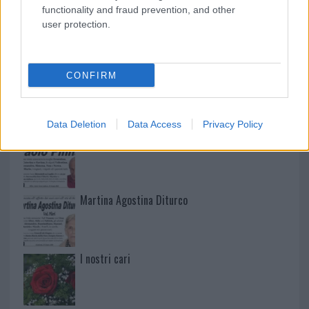
functionality and fraud prevention, and other
user protection.
NECROLOGIE
CONFIRM
Mario Malu
Data Deletion
Data Access
Privacy Policy
Paolo Pinna
Martina Agostina Diturco
I nostri cari