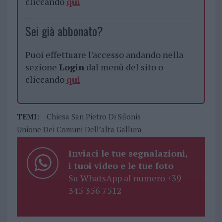
cliccando
qui
Sei già abbonato?
Puoi effettuare l'accesso andando nella
sezione
Login
dal menù del sito o
cliccando
qui
TEMI:
Chiesa San Pietro Di Silonis
Unione Dei Comuni Dell’alta Gallura
Inviaci le tue segnalazioni,
i tuoi video e le tue foto
Su WhatsApp al numero +39
345 356 7512