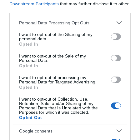
Downstream Participants
that may further disclose it to other
b
te
re
s
re
Prossimo articolo
third parties.
o
r
st
A
Please note that this website/app uses one or more Google
Personal Data Processing Opt Outs
o
p
services and may gather and store information including but
NOTIZIE RECENTI
k
p
not limited to your visit or usage behaviour. You may click to
I want to opt-out of the Sharing of my
personal data.
grant or deny consent to Google and its third-party tags to
Opted In
use your data for below specified purposes in below Google
Incendio nella notte a Olbia, a fuoco due furgoni
consent section.
I want to opt-out of the Sale of my
Personal Data.
Opted In
A fuoco un deposito con bombole, intervento dei
I want to opt-out of processing my
Personal Data for Targeted Advertising.
vigili del fuoco a Rudalza
Opted In
I want to opt-out of Collection, Use,
Ristorante distrutto dalle fiamme a La
Retention, Sale, and/or Sharing of my
Personal Data that Is Unrelated with the
Maddalena, incendio a Monti d’à rena
Purposes for which it was collected.
Opted Out
Le previsioni meteo per il weekend a Olbia e in
Google consents
Gallura