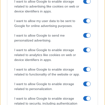
I want to allow Google to enable storage
related to advertising like cookies on web or
device identifiers in apps.
Michelle Hunziker in Gallura, bella anche dal
vivo: un amico vip svela come fa
I want to allow my user data to be sent to
Google for online advertising purposes.
Calangianus, dopo le polemiche il centro
I want to allow Google to send me
accoglienza minori chiude
personalized advertising.
I want to allow Google to enable storage
Olbia, divieto di sosta contro spaccio e degrado:
related to analytics like cookies on web or
esplode la protesta
device identifiers in apps.
I want to allow Google to enable storage
related to functionality of the website or app.
I want to allow Google to enable storage
related to personalization.
I want to allow Google to enable storage
related to security, including authentication