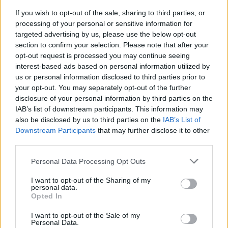
If you wish to opt-out of the sale, sharing to third parties, or
processing of your personal or sensitive information for
targeted advertising by us, please use the below opt-out
Notizie in tempo reale?
section to confirm your selection. Please note that after your
Entra nel canale telegram di
opt-out request is processed you may continue seeing
GalluraOggi.it
interest-based ads based on personal information utilized by
us or personal information disclosed to third parties prior to
your opt-out. You may separately opt-out of the further
disclosure of your personal information by third parties on the
IAB’s list of downstream participants. This information may
also be disclosed by us to third parties on the
IAB’s List of
Ricevi le nostre ultime news
Downstream Participants
that may further disclose it to other
third parties.
da
Google News
Please note that this website/app uses one or more Google
Personal Data Processing Opt Outs
services and may gather and store information including but
not limited to your visit or usage behaviour. You may click to
I want to opt-out of the Sharing of my
Condividi l'articolo
personal data.
grant or deny consent to Google and its third-party tags to
Opted In
use your data for below specified purposes in below Google
F
T
Pi
W
S
consent section.
I want to opt-out of the Sale of my
Personal Data.