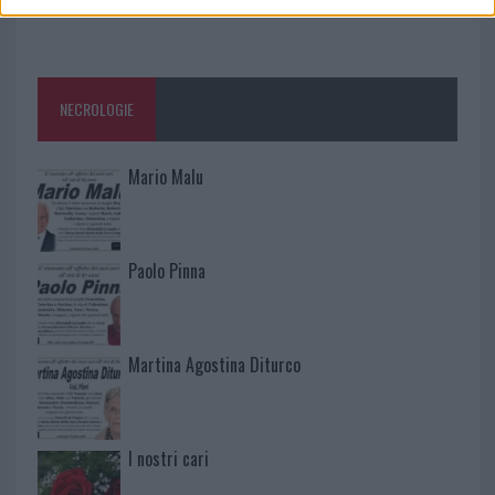
NECROLOGIE
Mario Malu
Paolo Pinna
Martina Agostina Diturco
I nostri cari