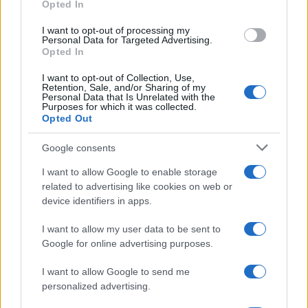
a
w
n
h
h
Opted In
ce
it
te
at
a
Articolo precedente
I want to opt-out of processing my
b
te
re
s
re
Personal Data for Targeted Advertising.
Prossimo articolo
Opted In
o
r
st
A
I want to opt-out of Collection, Use,
o
p
Retention, Sale, and/or Sharing of my
NOTIZIE RECENTI
Personal Data that Is Unrelated with the
k
p
Purposes for which it was collected.
Opted Out
Incendio nella notte a Olbia, a fuoco due furgoni
Google consents
I want to allow Google to enable storage
related to advertising like cookies on web or
A fuoco un deposito con bombole, intervento dei
device identifiers in apps.
vigili del fuoco a Rudalza
I want to allow my user data to be sent to
Google for online advertising purposes.
Ristorante distrutto dalle fiamme a La
I want to allow Google to send me
Maddalena, incendio a Monti d’à rena
personalized advertising.