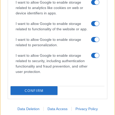
Le previsioni meteo per il weekend a Olbia e in
I want to allow Google to enable storage
related to analytics like cookies on web or
Gallura
device identifiers in apps.
I want to allow Google to enable storage
Michelle Hunziker in Gallura, bella anche dal
related to functionality of the website or app.
vivo: un amico vip svela come fa
I want to allow Google to enable storage
related to personalization.
Calangianus, dopo le polemiche il centro
accoglienza minori chiude
I want to allow Google to enable storage
related to security, including authentication
functionality and fraud prevention, and other
Olbia, divieto di sosta contro spaccio e degrado:
user protection.
esplode la protesta
CONFIRM
Data Deletion
Data Access
Privacy Policy