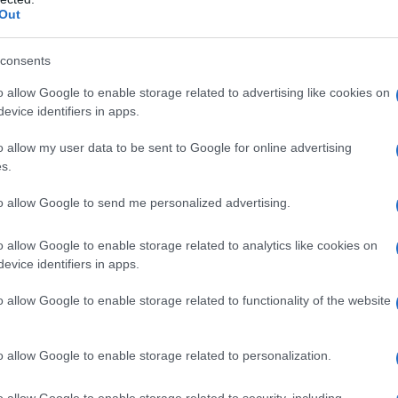
Out
Notizie Olbia
Previsioni Meteo Olbia
consents
o allow Google to enable storage related to advertising like cookies on
lazioni, i tuoi video e le tue foto
evice identifiers in apps.
ro +39 345 356 7512
o allow my user data to be sent to Google for online advertising
s.
to allow Google to send me personalized advertising.
eale?
gram di GalluraOggi.it
o allow Google to enable storage related to analytics like cookies on
evice identifiers in apps.
o allow Google to enable storage related to functionality of the website
ime news da
Google News
o allow Google to enable storage related to personalization.
o allow Google to enable storage related to security, including