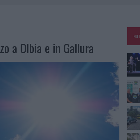
A IL TEMPO IN GALLURA
 OUT AD OLBIA PER IL READING SU ATZENI
NNI DEL DIVING CENTER DI TEGGE
NOT
 ARZACHENA: FERITO IL CONDUCENTE
o a Olbia e in Gallura