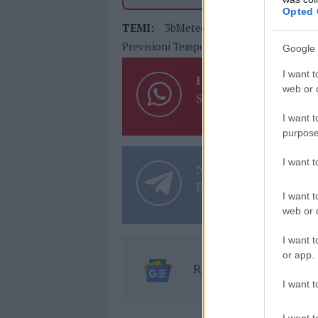
Opted 
TEMI:
3bMeteo Olbia
Meteo Olbia
Previsioni Tempo Olbia
Google 
I want t
Inviaci le tue segna
web or d
Su WhatsApp al nume
I want t
purpose
I want 
Notizie in tempo r
Entra nel canale tele
I want t
web or d
I want t
or app.
Ricevi le nostre ult
I want t
I want t