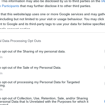
. This information may also be disclosed by us to third parties on the
IA
Participants
that may further disclose it to other third parties.
 that this website/app uses one or more Google services and may gath
including but not limited to your visit or usage behaviour. You may click 
 to Google and its third-party tags to use your data for below specifi
ogle consent section.
l Data Processing Opt Outs
o opt-out of the Sharing of my personal data.
azionali?
In
 mese
cliccando
qui
o opt-out of the Sale of my Personal Data.
In
to opt-out of processing my Personal Data for Targeted
ing.
In
do nella sezione
Login
dal menù del sito o
o opt-out of Collection, Use, Retention, Sale, and/or Sharing
ersonal Data that Is Unrelated with the Purposes for which it
lected.