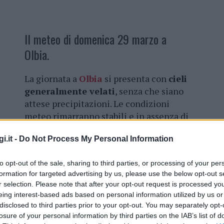
Il meteo di domenica 29 marzo a
Olbia.
La giornata a
Olbia
si presenta con
cieli
generalmente velati
, senza che siano
attese precipitazioni. Le condizioni
meteo rimarranno stabili e in assenza di
pioggia, caratterizzando così l’intero
i.it -
Do Not Process My Personal Information
arco della giornata.
Le temperature oscilleranno tra i
7
to opt-out of the sale, sharing to third parties, or processing of your per
formation for targeted advertising by us, please use the below opt-out s
gradi della minima
e i
16 gradi della
r selection. Please note that after your opt-out request is processed y
moderati e provenienti da Est-Nordest,
eing interest-based ads based on personal information utilized by us or
omeriggio, soffiando con maggiore forza da
disclosed to third parties prior to your opt-out. You may separately opt-
sso, rispecchiando l’aumento dell’intensità dei
losure of your personal information by third parties on the IAB’s list of