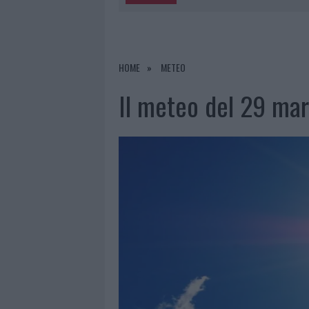
5 AGOSTO 2026
|
METEO OLBIA 6 AGOSTO, MIGLIOR
5 AGOSTO 2026
|
“SUL FILO DEL DISCORSO”: SOLD
5 AGOSTO 2026
|
LA MADDALENA, FESTA PER I 30 A
HOME
METEO
5 AGOSTO 2026
|
ESCE DI STRADA CON L’AUTO AD
Il meteo del 29 marz