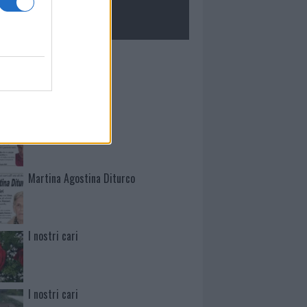
ROLOGIE
Mario Malu
Paolo Pinna
Martina Agostina Diturco
I nostri cari
I nostri cari