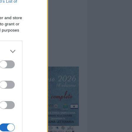
B’s List of
er and store
to grant or
ed purposes