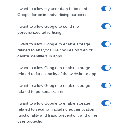
k
p
I want to allow my user data to be sent to
Calangianus, dopo le polemiche il centro
Google for online advertising purposes.
accoglienza minori chiude
I want to allow Google to send me
personalized advertising.
Olbia, divieto di sosta contro spaccio e degrado:
esplode la protesta
I want to allow Google to enable storage
related to analytics like cookies on web or
device identifiers in apps.
Pausa caffè impeccabile: come scegliere la
I want to allow Google to enable storage
soluzione ideale per la casa e l’ufficio
related to functionality of the website or app.
Monte Pino, la fine di un lungo dolore: storia e
I want to allow Google to enable storage
related to personalization.
rinascita della strada che segnò la Gallura
I want to allow Google to enable storage
Raid nelle campagne di Berchidda, rischio per
related to security, including authentication
functionality and fraud prevention, and other
la rete elettrica
user protection.