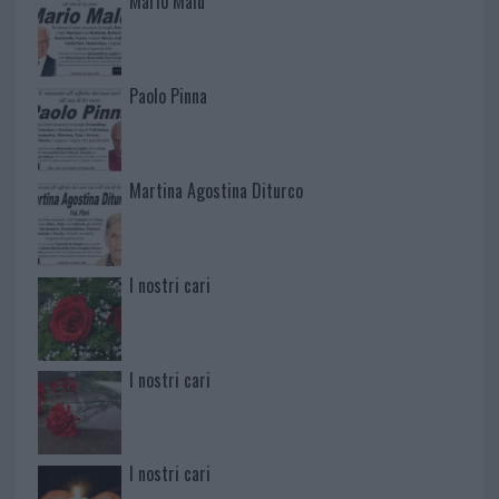
Mario Malu
Paolo Pinna
Martina Agostina Diturco
I nostri cari
I nostri cari
I nostri cari