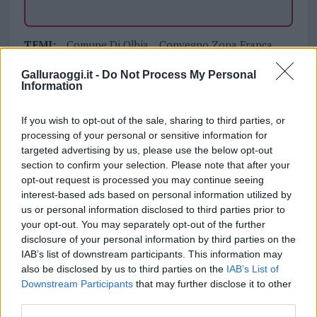
TEMI:
Comune Di Olbia
Convegno Zona Franca
Dario Giagoni
Notizie Gallura
Notizie Olbia
Galluraoggi.it -
Do Not Process My Personal
Notizie Sardegna
Olbia Notizie
Zona Franca
Information
Zona Franca Olbia
If you wish to opt-out of the sale, sharing to third parties, or
Notizie in tempo reale?
processing of your personal or sensitive information for
Entra nel canale telegram di
targeted advertising by us, please use the below opt-out
section to confirm your selection. Please note that after your
GalluraOggi.it
opt-out request is processed you may continue seeing
interest-based ads based on personal information utilized by
us or personal information disclosed to third parties prior to
your opt-out. You may separately opt-out of the further
Inviaci le tue segnalazioni,
disclosure of your personal information by third parties on the
IAB’s list of downstream participants. This information may
i tuoi video e le tue foto
also be disclosed by us to third parties on the
IAB’s List of
Su WhatsApp al numero +39
Downstream Participants
that may further disclose it to other
345 356 7512
third parties.