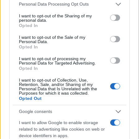
Please note that this website/app uses one or more Google
Personal Data Processing Opt Outs
services and may gather and store information including but
not limited to your visit or usage behaviour. You may click to
I want to opt-out of the Sharing of my
personal data.
grant or deny consent to Google and its third-party tags to
Ricevi le nostre ultime news
Opted In
use your data for below specified purposes in below Google
consent section.
I want to opt-out of the Sale of my
da
Google News
Personal Data.
Opted In
I want to opt-out of processing my
Personal Data for Targeted Advertising.
Condividi l'articolo
Opted In
F
T
Pi
W
S
I want to opt-out of Collection, Use,
Retention, Sale, and/or Sharing of my
a
w
n
h
h
Personal Data that Is Unrelated with the
Purposes for which it was collected.
ce
it
te
at
a
Opted Out
Articolo precedente
b
te
re
s
re
Prossimo articolo
Google consents
o
r
st
A
I want to allow Google to enable storage
o
p
related to advertising like cookies on web or
NOTIZIE RECENTI
device identifiers in apps.