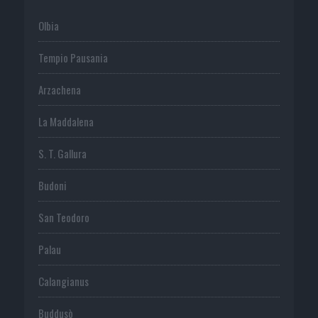
Olbia
Tempio Pausania
Arzachena
La Maddalena
S. T. Gallura
Budoni
San Teodoro
Palau
Calangianus
Buddusò