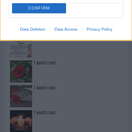
CONFIRM
Paolo Pinna
Data Deletion
Data Access
Privacy Policy
Martina Agostina Diturco
I nostri cari
I nostri cari
I nostri cari