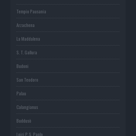
Tempio Pausania
Arzachena
La Maddalena
S. T. Gallura
Budoni
San Teodoro
Palau
Calangianus
Buddusò
Loiri P. S. Paolo