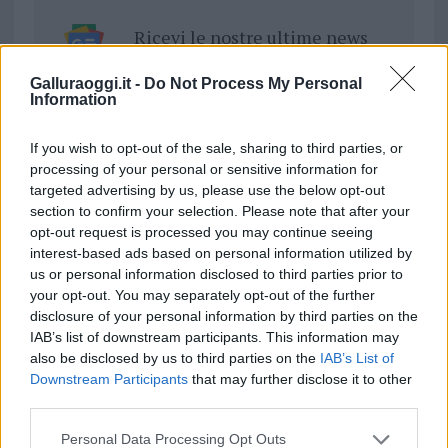
Ricevi le nostre ultime news
Galluraoggi.it -
Do Not Process My Personal
da
Google News
Information
If you wish to opt-out of the sale, sharing to third parties, or
Condividi l'articolo
processing of your personal or sensitive information for
targeted advertising by us, please use the below opt-out
F
T
Pi
W
S
section to confirm your selection. Please note that after your
opt-out request is processed you may continue seeing
a
w
n
h
h
interest-based ads based on personal information utilized by
ce
it
te
at
a
us or personal information disclosed to third parties prior to
Articolo precedente
your opt-out. You may separately opt-out of the further
b
te
re
s
re
Prossimo articolo
disclosure of your personal information by third parties on the
o
r
st
A
IAB’s list of downstream participants. This information may
also be disclosed by us to third parties on the
IAB’s List of
o
p
Downstream Participants
that may further disclose it to other
NOTIZIE RECENTI
k
p
third parties.
Please note that this website/app uses one or more Google
Personal Data Processing Opt Outs