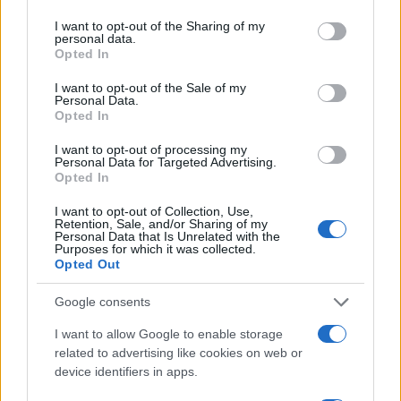
Sangue, musica e solidarietà con Avis Olbia al
services and may gather and store information including but
Delta Center
not limited to your visit or usage behaviour. You may click to
I want to opt-out of the Sharing of my
personal data.
grant or deny consent to Google and its third-party tags to
Opted In
use your data for below specified purposes in below Google
Meteo Olbia 9 agosto, temperature in calo
consent section.
I want to opt-out of the Sale of my
Personal Data.
Opted In
I want to opt-out of processing my
Salmo finisce in ospedale a Catania, ma il tour
Personal Data for Targeted Advertising.
va avanti: “Sicilia, ci sono”
Opted In
I want to opt-out of Collection, Use,
Retention, Sale, and/or Sharing of my
Jovanotti, Gabry Ponte e Alfa: Olbia ombelico del
Personal Data that Is Unrelated with the
Purposes for which it was collected.
mondo per una notte
Opted Out
Giorgia Meloni a La Maddalena, la vicesindaco:
Google consents
“Orgoglio e discrezione per visita privata̶…
I want to allow Google to enable storage
related to advertising like cookies on web or
device identifiers in apps.
Incendio nella notte a Olbia, a fuoco due furgoni