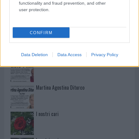
functionality and fraud prevention, and other
user protection.
NECROLOGIE
CONFIRM
Mario Malu
Data Deletion
Data Access
Privacy Policy
Paolo Pinna
Martina Agostina Diturco
I nostri cari