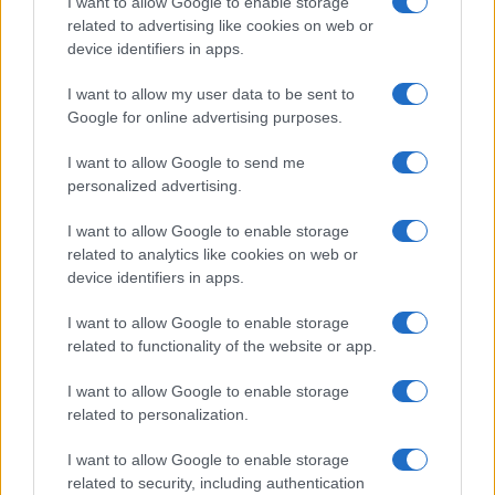
I want to allow Google to enable storage
related to advertising like cookies on web or
device identifiers in apps.
Pausa caffè impeccabile: come scegliere la
soluzione ideale per la casa e l’ufficio
I want to allow my user data to be sent to
Google for online advertising purposes.
Monte Pino, la fine di un lungo dolore: storia e
I want to allow Google to send me
rinascita della strada che segnò la Gallura
personalized advertising.
I want to allow Google to enable storage
Raid nelle campagne di Berchidda, rischio per
related to analytics like cookies on web or
la rete elettrica
device identifiers in apps.
I want to allow Google to enable storage
related to functionality of the website or app.
I want to allow Google to enable storage
related to personalization.
I want to allow Google to enable storage
related to security, including authentication