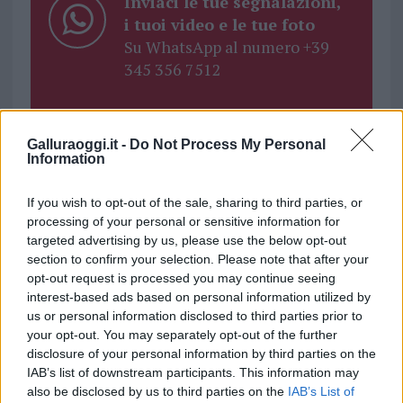
Inviaci le tue segnalazioni,
i tuoi video e le tue foto
Su WhatsApp al numero +39
345 356 7512
Galluraoggi.it -
Do Not Process My Personal
Information
Ricevi le nostre ultime news
If you wish to opt-out of the sale, sharing to third parties, or
da
Google News
processing of your personal or sensitive information for
targeted advertising by us, please use the below opt-out
section to confirm your selection. Please note that after your
opt-out request is processed you may continue seeing
Condividi l'articolo
interest-based ads based on personal information utilized by
us or personal information disclosed to third parties prior to
F
T
Pi
W
S
your opt-out. You may separately opt-out of the further
a
w
n
h
h
disclosure of your personal information by third parties on the
IAB’s list of downstream participants. This information may
ce
it
te
at
a
Articolo precedente
also be disclosed by us to third parties on the
IAB’s List of