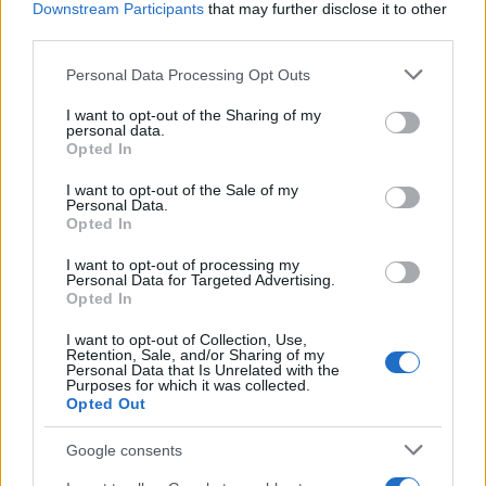
b
te
re
s
re
Downstream Participants
that may further disclose it to other
Prossimo articolo
third parties.
o
r
st
A
Please note that this website/app uses one or more Google
o
p
Personal Data Processing Opt Outs
services and may gather and store information including but
NOTIZIE RECENTI
k
p
not limited to your visit or usage behaviour. You may click to
I want to opt-out of the Sharing of my
personal data.
grant or deny consent to Google and its third-party tags to
Opted In
use your data for below specified purposes in below Google
Le previsioni meteo per il weekend a Olbia e in
consent section.
I want to opt-out of the Sale of my
Gallura
Personal Data.
Opted In
Michelle Hunziker in Gallura, bella anche dal
I want to opt-out of processing my
Personal Data for Targeted Advertising.
vivo: un amico vip svela come fa
Opted In
I want to opt-out of Collection, Use,
Calangianus, dopo le polemiche il centro
Retention, Sale, and/or Sharing of my
Personal Data that Is Unrelated with the
accoglienza minori chiude
Purposes for which it was collected.
Opted Out
Olbia, divieto di sosta contro spaccio e degrado:
Google consents
esplode la protesta