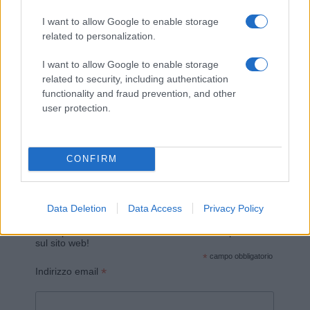
I want to allow Google to enable storage
related to personalization.
I want to allow Google to enable storage
related to security, including authentication
functionality and fraud prevention, and other
Invia un Comunicato Stampa
|
Pubblicità
|
Segnala
user protection.
CONFIRM
Vuoi rimanere sempre aggiornato?
Data Deletion
Data Access
Privacy Policy
Iscriviti alla newsletter di Gallura Oggi e ricevi le nostre
email periodiche contenenti le ultime notizie pubblicate
sul sito web!
*
campo obbligatorio
*
Indirizzo email