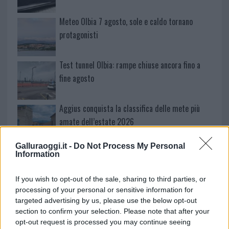
Meteo Olbia 7 agosto, sole e caldo tornano
protagonisti
Test tunnel Olbia: rampe chiuse ancora fino a
fine agosto
Aggius conquista la classifica delle mete più
amate dell’estate 2026
Galluraoggi.it -
Do Not Process My Personal
Nuovi posti auto in via La Marmora, parcheggio
Information
provvisorio a La Maddalena
If you wish to opt-out of the sale, sharing to third parties, or
processing of your personal or sensitive information for
Allarme truffe a Berchidda, falsi incaricati
targeted advertising by us, please use the below opt-out
bussano alle porte
section to confirm your selection. Please note that after your
opt-out request is processed you may continue seeing