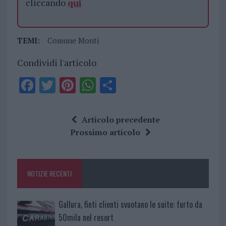
cliccando
qui
TEMI:
Comune Monti
Condividi l'articolo
F
T
Pi
W
S
a
w
n
h
h
ce
it
te
at
a
Articolo precedente
b
te
re
s
re
Prossimo articolo
o
r
st
A
o
p
NOTIZIE RECENTI
k
p
Gallura, finti clienti svuotano le suite: furto da
50mila nel resort