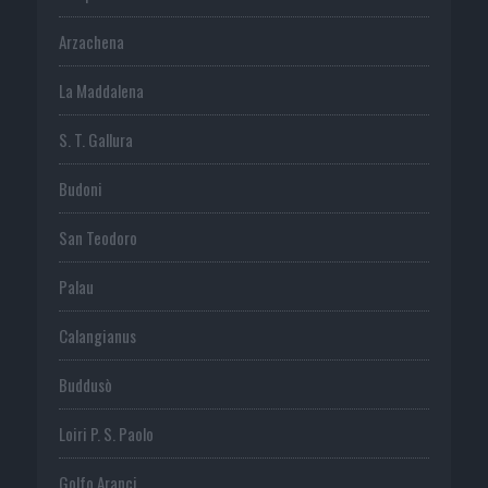
Arzachena
La Maddalena
S. T. Gallura
Budoni
San Teodoro
Palau
Calangianus
Buddusò
Loiri P. S. Paolo
Golfo Aranci