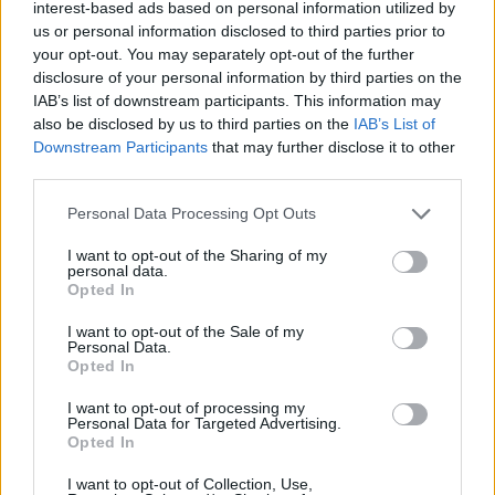
interest-based ads based on personal information utilized by
Notre-Dame de Paris conquista Olbia, la prima
us or personal information disclosed to third parties prior to
al Molo Brin è un successo
your opt-out. You may separately opt-out of the further
disclosure of your personal information by third parties on the
IAB’s list of downstream participants. This information may
also be disclosed by us to third parties on the
IAB’s List of
Downstream Participants
that may further disclose it to other
third parties.
Please note that this website/app uses one or more Google
Personal Data Processing Opt Outs
services and may gather and store information including but
not limited to your visit or usage behaviour. You may click to
I want to opt-out of the Sharing of my
personal data.
grant or deny consent to Google and its third-party tags to
Opted In
use your data for below specified purposes in below Google
consent section.
NECROLOGIE
I want to opt-out of the Sale of my
Personal Data.
Opted In
Mario Malu
I want to opt-out of processing my
Personal Data for Targeted Advertising.
Opted In
I want to opt-out of Collection, Use,
Paolo Pinna