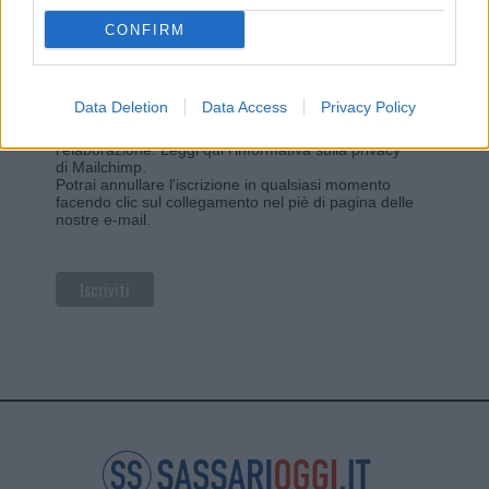
CONFIRM
Privacy
Utilizziamo Mailchimp come piattaforma di
Data Deletion
Data Access
Privacy Policy
marketing. Iscrivendoti alla newsletter accetti che le
tue informazioni siano trasferite a Mailchimp per
l'elaborazione.
Leggi qui l'informativa sulla privacy
di Mailchimp
.
Potrai annullare l'iscrizione in qualsiasi momento
facendo clic sul collegamento nel piè di pagina delle
nostre e-mail.