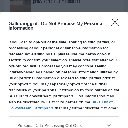
provvisorio a La Maddalena
Allarme truffe a Berchidda, falsi incaricati
Galluraoggi.it -
Do Not Process My Personal
bussano alle porte
Information
If you wish to opt-out of the sale, sharing to third parties, or
processing of your personal or sensitive information for
targeted advertising by us, please use the below opt-out
section to confirm your selection. Please note that after your
opt-out request is processed you may continue seeing
interest-based ads based on personal information utilized by
us or personal information disclosed to third parties prior to
your opt-out. You may separately opt-out of the further
disclosure of your personal information by third parties on the
IAB’s list of downstream participants. This information may
NECROLOGIE
also be disclosed by us to third parties on the
IAB’s List of
Downstream Participants
that may further disclose it to other
third parties.
Mario Malu
Please note that this website/app uses one or more Google
Personal Data Processing Opt Outs