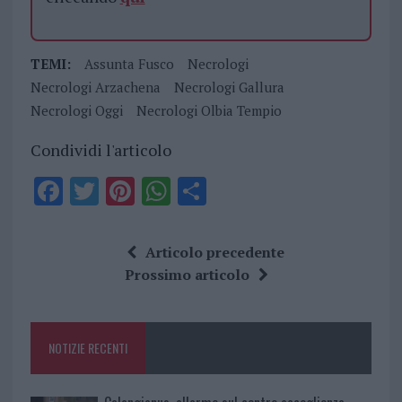
TEMI:
Assunta Fusco
Necrologi
Necrologi Arzachena
Necrologi Gallura
Necrologi Oggi
Necrologi Olbia Tempio
Condividi l'articolo
F
T
Pi
W
S
a
w
n
h
h
ce
it
te
at
a
Articolo precedente
b
te
re
s
re
Prossimo articolo
o
r
st
A
o
p
NOTIZIE RECENTI
k
p