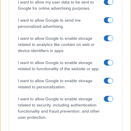
I want to allow my user data to be sent to
Giovannimaria Cabras
Google for online advertising purposes.
I want to allow Google to send me
personalized advertising.
I want to allow Google to enable storage
related to analytics like cookies on web or
device identifiers in apps.
Invia un Comunicato Stampa
|
Pubblicità
|
Segnala
I want to allow Google to enable storage
related to functionality of the website or app.
I want to allow Google to enable storage
related to personalization.
Vuoi rimanere sempre aggiornato?
I want to allow Google to enable storage
related to security, including authentication
Iscriviti alla newsletter di Gallura Oggi e ricevi le nostre
email periodiche contenenti le ultime notizie pubblicate
functionality and fraud prevention, and other
sul sito web!
user protection.
*
campo obbligatorio
*
Indirizzo email