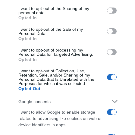
services and may gather and store information including but
not limited to your visit or usage behaviour. You may click to
I want to opt-out of the Sharing of my
Paolo Pinna
personal data.
grant or deny consent to Google and its third-party tags to
Opted In
use your data for below specified purposes in below Google
consent section.
I want to opt-out of the Sale of my
Personal Data.
Martina Agostina Diturco
Opted In
I want to opt-out of processing my
Personal Data for Targeted Advertising.
Opted In
I nostri cari
I want to opt-out of Collection, Use,
Retention, Sale, and/or Sharing of my
Personal Data that Is Unrelated with the
Purposes for which it was collected.
I nostri cari
Opted Out
Google consents
I want to allow Google to enable storage
I nostri cari
related to advertising like cookies on web or
device identifiers in apps.