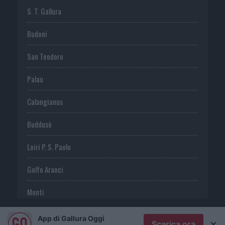
S. T. Gallura
Budoni
San Teodoro
Palau
Calangianus
Buddusò
Loiri P. S. Paolo
Golfo Aranci
Monti
Telti
App di Gallura Oggi
×
Scarica ora