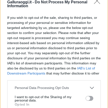
Galluraoggi.it -
Do Not Process My Personal
Information
If you wish to opt-out of the sale, sharing to third parties, or
processing of your personal or sensitive information for
targeted advertising by us, please use the below opt-out
section to confirm your selection. Please note that after your
opt-out request is processed you may continue seeing
interest-based ads based on personal information utilized by
NECROLOGIE
us or personal information disclosed to third parties prior to
your opt-out. You may separately opt-out of the further
disclosure of your personal information by third parties on the
Mario Malu
IAB’s list of downstream participants. This information may
also be disclosed by us to third parties on the
IAB’s List of
Downstream Participants
that may further disclose it to other
third parties.
Paolo Pinna
Please note that this website/app uses one or more Google
Personal Data Processing Opt Outs
services and may gather and store information including but
not limited to your visit or usage behaviour. You may click to
I want to opt-out of the Sharing of my
personal data.
Martina Agostina Diturco
grant or deny consent to Google and its third-party tags to
Opted In
use your data for below specified purposes in below Google