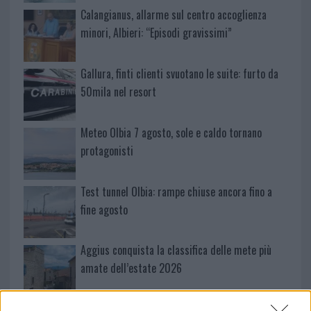
Calangianus, allarme sul centro accoglienza
minori, Albieri: “Episodi gravissimi”
Gallura, finti clienti svuotano le suite: furto da
50mila nel resort
Meteo Olbia 7 agosto, sole e caldo tornano
protagonisti
Test tunnel Olbia: rampe chiuse ancora fino a
fine agosto
Aggius conquista la classifica delle mete più
amate dell’estate 2026