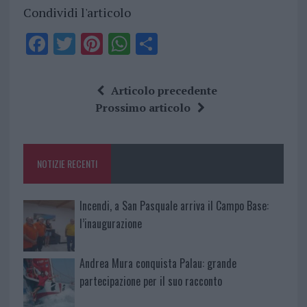
Condividi l'articolo
F
T
Pi
W
S
a
w
n
h
h
ce
it
te
at
a
Articolo precedente
b
te
re
s
re
Prossimo articolo
o
r
st
A
o
p
NOTIZIE RECENTI
k
p
Incendi, a San Pasquale arriva il Campo Base:
l’inaugurazione
Andrea Mura conquista Palau: grande
partecipazione per il suo racconto