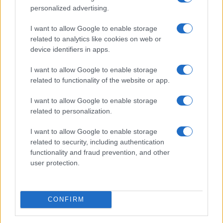
personalized advertising.
Invia un Comunicato Stampa
|
Pubblicità
|
Segnala
I want to allow Google to enable storage
related to analytics like cookies on web or
device identifiers in apps.
I want to allow Google to enable storage
related to functionality of the website or app.
Vuoi rimanere sempre aggiornato?
I want to allow Google to enable storage
Iscriviti alla newsletter di Gallura Oggi e ricevi le nostre
related to personalization.
email periodiche contenenti le ultime notizie pubblicate
sul sito web!
I want to allow Google to enable storage
*
campo obbligatorio
related to security, including authentication
*
Indirizzo email
functionality and fraud prevention, and other
user protection.
Privacy
Utilizziamo Mailchimp come piattaforma di
CONFIRM
marketing. Iscrivendoti alla newsletter accetti che le
tue informazioni siano trasferite a Mailchimp per
l'elaborazione.
Leggi qui l'informativa sulla privacy