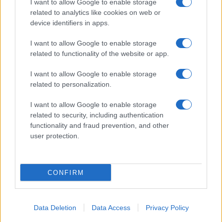
I want to allow Google to enable storage
related to analytics like cookies on web or
device identifiers in apps.
Notizie in tempo reale?
Entra nel canale telegram di
I want to allow Google to enable storage
related to functionality of the website or app.
GalluraOggi.it
I want to allow Google to enable storage
related to personalization.
I want to allow Google to enable storage
Ricevi le nostre ultime news
related to security, including authentication
functionality and fraud prevention, and other
user protection.
da
Google News
CONFIRM
Condividi l'articolo
F
T
Pi
W
S
Data Deletion
Data Access
Privacy Policy
a
w
n
h
h