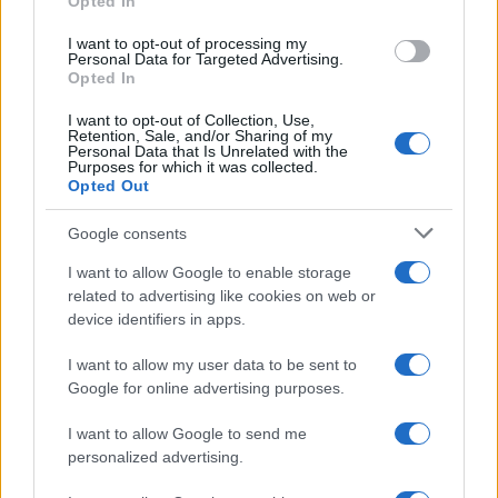
Opted In
Puoi abbonarti a
soli € 1,10 al mese
I want to opt-out of processing my
Personal Data for Targeted Advertising.
cliccando
qui
Opted In
Sei già abbonato?
I want to opt-out of Collection, Use,
Retention, Sale, and/or Sharing of my
Personal Data that Is Unrelated with the
Purposes for which it was collected.
Puoi effettuare l'accesso andando nella
Opted Out
sezione
Login
dal menù del sito o
Google consents
cliccando
qui
I want to allow Google to enable storage
related to advertising like cookies on web or
device identifiers in apps.
TEMI:
Donne Olbia
Prospettiva Donna Olbia
I want to allow my user data to be sent to
Inviaci le tue segnalazioni,
Google for online advertising purposes.
i tuoi video e le tue foto
Su WhatsApp al numero +39
I want to allow Google to send me
345 356 7512
personalized advertising.