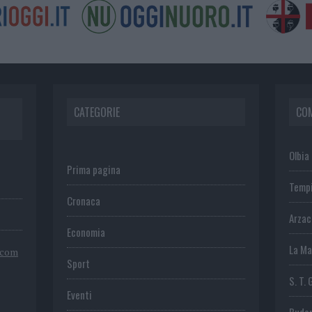
CATEGORIE
CO
Olbia
Prima pagina
Temp
Cronaca
Arza
Economia
La Ma
.com
Sport
S. T. 
Eventi