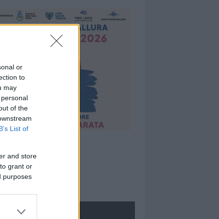
sonal or
ection to
ou may
 personal
out of the
 downstream
B’s List of
er and store
to grant or
ed purposes
ROLOGIE