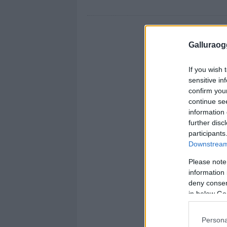
Galluraogg
If you wish 
sensitive in
confirm you
continue se
information 
further disc
participants
Downstream 
Please note
information 
deny consent
in below Go
Persona