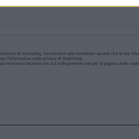
ggi e ricevi le nostre email periodiche contenenti le ultime notizie pubbli
aforma di marketing. Iscrivendoti alla newsletter accetti che le tue info
qui l'informativa sulla privacy di Mailchimp
.
siasi momento facendo clic sul collegamento nel piè di pagina delle nostr