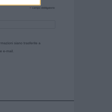
cate sul sito web!
*
campo obbligatorio
rmazioni siano trasferite a
e e-mail.