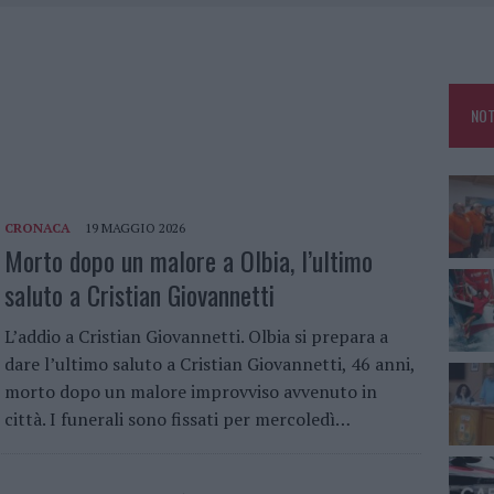
A IL CAMPO BASE: L’INAUGURAZIONE
: GRANDE PARTECIPAZIONE PER IL SUO RACCONTO
RO ACCOGLIENZA MINORI, ALBIERI: “EPISODI GRAVISSIMI”
NOT
NO LE SUITE: FURTO DA 50MILA NEL RESORT
CRONACA
19 MAGGIO 2026
Morto dopo un malore a Olbia, l’ultimo
saluto a Cristian Giovannetti
L’addio a Cristian Giovannetti. Olbia si prepara a
dare l’ultimo saluto a Cristian Giovannetti, 46 anni,
morto dopo un malore improvviso avvenuto in
città. I funerali sono fissati per mercoledì…