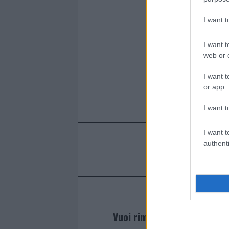
I want 
I want t
web or d
I want t
or app.
I want t
I want t
authenti
Vuoi rimanere sempre agg