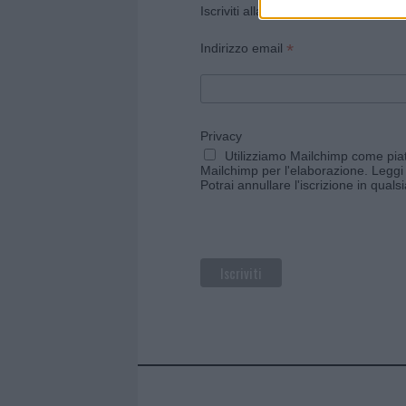
Iscriviti alla newsletter di Gallura O
*
Indirizzo email
Privacy
Utilizziamo Mailchimp come piatt
Mailchimp per l'elaborazione.
Leggi 
Potrai annullare l'iscrizione in qual