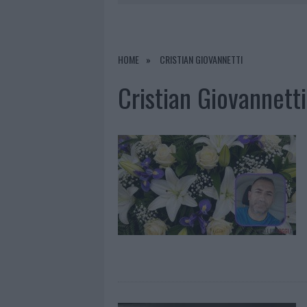
6 AGOSTO 2026
|
INCENDI, A SAN PASQUALE ARRIV
6 AGOSTO 2026
|
ANDREA MURA CONQUISTA PALAU
6 AGOSTO 2026
|
CALANGIANUS, ALLARME SUL CENT
HOME
CRISTIAN GIOVANNETTI
6 AGOSTO 2026
|
GALLURA, FINTI CLIENTI SVUOTA
Cristian Giovannetti