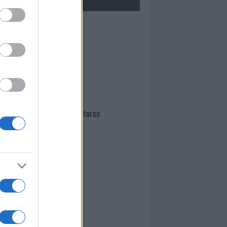
Mario Malu
Paolo Pinna
Martina Agostina Diturco
I nostri cari
I nostri cari