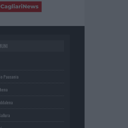
MUNI
io Pausania
chena
ddalena
Gallura