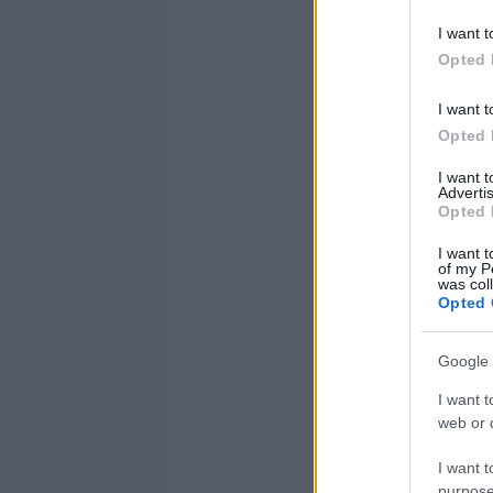
I want t
Opted 
I want t
Opted 
I want 
Advertis
Opted 
I want t
of my P
was col
Opted 
Google 
I want t
web or d
I want t
purpose