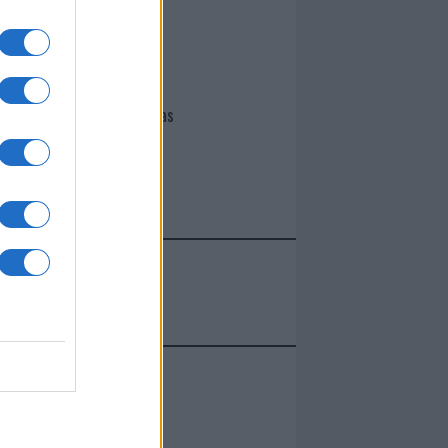
I nostri cari
Giovannimaria Cabras