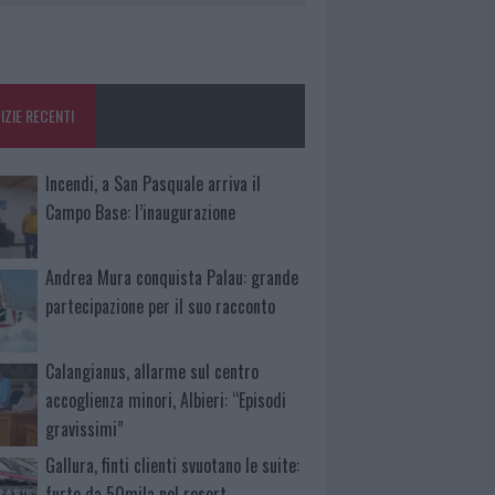
IZIE RECENTI
Incendi, a San Pasquale arriva il
Campo Base: l’inaugurazione
Andrea Mura conquista Palau: grande
partecipazione per il suo racconto
Calangianus, allarme sul centro
accoglienza minori, Albieri: “Episodi
gravissimi”
Gallura, finti clienti svuotano le suite:
furto da 50mila nel resort