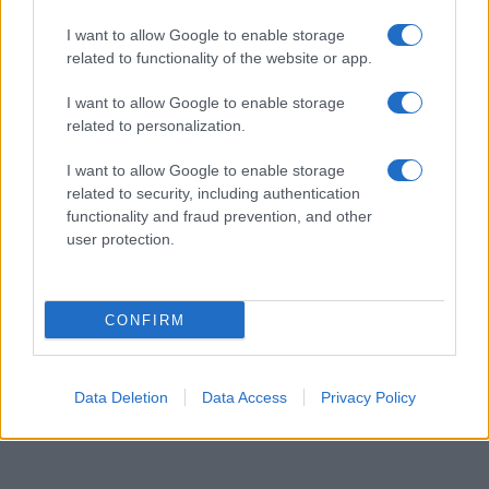
email periodiche contenenti le ultime notizie pubblicate
sul sito web!
I want to allow Google to enable storage
*
campo obbligatorio
related to functionality of the website or app.
*
Indirizzo email
I want to allow Google to enable storage
related to personalization.
Privacy
I want to allow Google to enable storage
Utilizziamo Mailchimp come piattaforma di
related to security, including authentication
marketing. Iscrivendoti alla newsletter accetti che le
functionality and fraud prevention, and other
tue informazioni siano trasferite a Mailchimp per
user protection.
l'elaborazione.
Leggi qui l'informativa sulla privacy
di Mailchimp
.
Potrai annullare l'iscrizione in qualsiasi momento
facendo clic sul collegamento nel piè di pagina delle
nostre e-mail.
CONFIRM
Data Deletion
Data Access
Privacy Policy