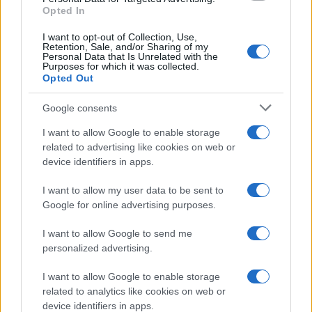
I nostri cari
Opted In
I want to opt-out of Collection, Use,
Retention, Sale, and/or Sharing of my
Personal Data that Is Unrelated with the
Purposes for which it was collected.
Giovannimaria Cabras
Opted Out
Google consents
I want to allow Google to enable storage
related to advertising like cookies on web or
device identifiers in apps.
I want to allow my user data to be sent to
Invia un Comunicato Stampa
|
Pubblicità
|
Segnala
Google for online advertising purposes.
I want to allow Google to send me
personalized advertising.
I want to allow Google to enable storage
Vuoi rimanere sempre aggiornato?
related to analytics like cookies on web or
device identifiers in apps.
Iscriviti alla newsletter di Gallura Oggi e ricevi le nostre