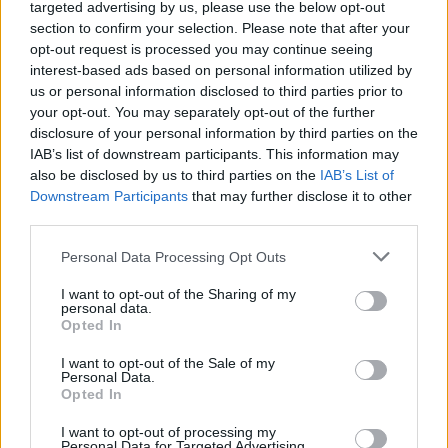
targeted advertising by us, please use the below opt-out
section to confirm your selection. Please note that after your
Mario Malu
opt-out request is processed you may continue seeing
interest-based ads based on personal information utilized by
us or personal information disclosed to third parties prior to
your opt-out. You may separately opt-out of the further
Paolo Pinna
disclosure of your personal information by third parties on the
IAB’s list of downstream participants. This information may
also be disclosed by us to third parties on the
IAB’s List of
Downstream Participants
that may further disclose it to other
Martina Agostina Diturco
third parties.
Please note that this website/app uses one or more Google
Personal Data Processing Opt Outs
services and may gather and store information including but
I nostri cari
not limited to your visit or usage behaviour. You may click to
I want to opt-out of the Sharing of my
personal data.
grant or deny consent to Google and its third-party tags to
Opted In
use your data for below specified purposes in below Google
consent section.
I want to opt-out of the Sale of my
I nostri cari
Personal Data.
Opted In
I want to opt-out of processing my
Personal Data for Targeted Advertising.