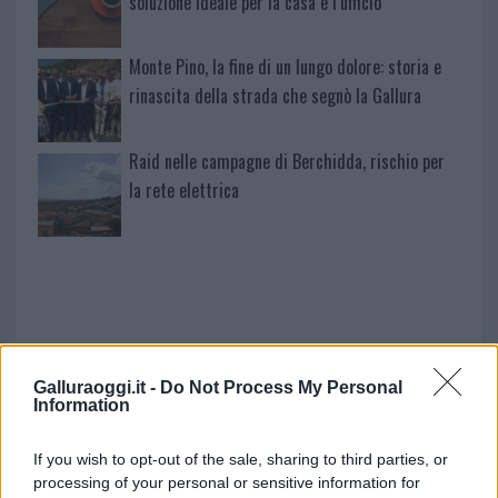
soluzione ideale per la casa e l’ufficio
Monte Pino, la fine di un lungo dolore: storia e
rinascita della strada che segnò la Gallura
Raid nelle campagne di Berchidda, rischio per
la rete elettrica
Galluraoggi.it -
Do Not Process My Personal
Information
If you wish to opt-out of the sale, sharing to third parties, or
NECROLOGIE
processing of your personal or sensitive information for