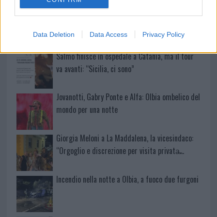
Meteo Olbia 9 agosto, temperature in calo
Data Deletion
Data Access
Privacy Policy
Salmo finisce in ospedale a Catania, ma il tour
va avanti: “Sicilia, ci sono”
Jovanotti, Gabry Ponte e Alfa: Olbia ombelico del
mondo per una notte
Giorgia Meloni a La Maddalena, la vicesindaco:
“Orgoglio e discrezione per visita privata̶…
Incendio nella notte a Olbia, a fuoco due furgoni