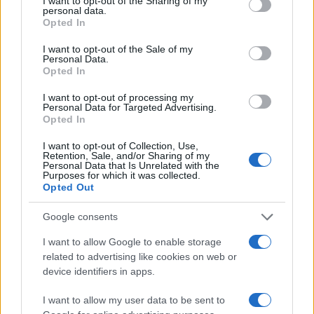
not limited to your visit or usage behaviour. You may click to
I want to opt-out of the Sharing of my
Parco Nazionale La Maddalena
personal data.
grant or deny consent to Google and its third-party tags to
Opted In
Tik Tok La Maddalena
use your data for below specified purposes in below Google
consent section.
I want to opt-out of the Sale of my
Personal Data.
Inviaci le tue segnalazioni,
Opted In
i tuoi video e le tue foto
Su WhatsApp al numero +39
I want to opt-out of processing my
Personal Data for Targeted Advertising.
345 356 7512
Opted In
I want to opt-out of Collection, Use,
Retention, Sale, and/or Sharing of my
Personal Data that Is Unrelated with the
Purposes for which it was collected.
Notizie in tempo reale?
Opted Out
Entra nel canale telegram di
Google consents
GalluraOggi.it
I want to allow Google to enable storage
related to advertising like cookies on web or
device identifiers in apps.
Ricevi le nostre ultime news
I want to allow my user data to be sent to