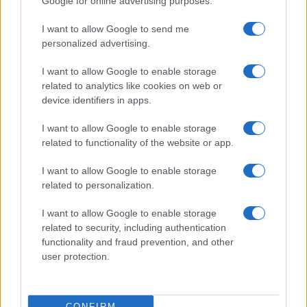
Google for online advertising purposes.
da
Google News
I want to allow Google to send me
personalized advertising.
I want to allow Google to enable storage
Condividi l'articolo
related to analytics like cookies on web or
F
T
Pi
W
S
device identifiers in apps.
a
w
n
h
h
I want to allow Google to enable storage
related to functionality of the website or app.
ce
it
te
at
a
Articolo precedente
b
te
re
s
re
Prossimo articolo
I want to allow Google to enable storage
related to personalization.
o
r
st
A
o
p
I want to allow Google to enable storage
NOTIZIE RECENTI
related to security, including authentication
k
p
functionality and fraud prevention, and other
user protection.
Sangue, musica e solidarietà con Avis Olbia al
Delta Center
CONFIRM