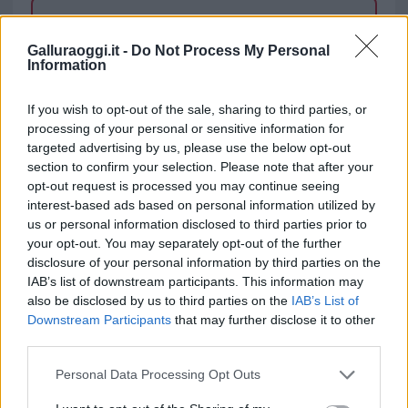
Vuoi rimuovere le pubblicità nazionali?
Galluraoggi.it -
Do Not Process My Personal
Information
Puoi abbonarti a
soli € 1,10 al mese
cliccando
qui
If you wish to opt-out of the sale, sharing to third parties, or
processing of your personal or sensitive information for
Sei già abbonato?
targeted advertising by us, please use the below opt-out
section to confirm your selection. Please note that after your
opt-out request is processed you may continue seeing
Puoi effettuare l'accesso andando nella
interest-based ads based on personal information utilized by
sezione
Login
dal menù del sito o
us or personal information disclosed to third parties prior to
cliccando
qui
your opt-out. You may separately opt-out of the further
disclosure of your personal information by third parties on the
IAB’s list of downstream participants. This information may
also be disclosed by us to third parties on the
IAB’s List of
TEMI:
Capitaneria Di Porto La Maddalena
Downstream Participants
that may further disclose it to other
Daniela Martani
Daniela Martani La Maddalena
third parties.
Daniela Martani Tik Tok
Due Mari Caprera
Please note that this website/app uses one or more Google
Musica Due Mari
Notizie Caprera
Personal Data Processing Opt Outs
services and may gather and store information including but
Notizie La Maddalena