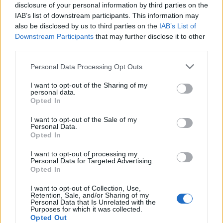
disclosure of your personal information by third parties on the
IAB’s list of downstream participants. This information may
I nostri cari
also be disclosed by us to third parties on the
IAB’s List of
Downstream Participants
that may further disclose it to other
third parties.
Please note that this website/app uses one or more Google
I nostri cari
Personal Data Processing Opt Outs
services and may gather and store information including but
not limited to your visit or usage behaviour. You may click to
I want to opt-out of the Sharing of my
personal data.
grant or deny consent to Google and its third-party tags to
Opted In
use your data for below specified purposes in below Google
I nostri cari
consent section.
I want to opt-out of the Sale of my
Personal Data.
Opted In
Giovannimaria Cabras
I want to opt-out of processing my
Personal Data for Targeted Advertising.
Opted In
I want to opt-out of Collection, Use,
Retention, Sale, and/or Sharing of my
Personal Data that Is Unrelated with the
Purposes for which it was collected.
Opted Out