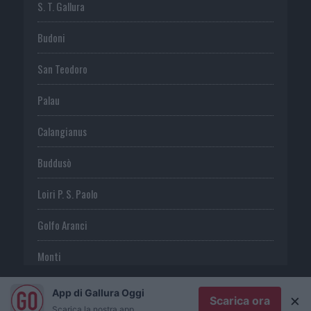
S. T. Gallura
Budoni
San Teodoro
Palau
Calangianus
Buddusò
Loiri P. S. Paolo
Golfo Aranci
Monti
Telti
App di Gallura Oggi
×
Scarica ora
Scarica la nostra app