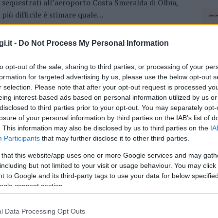
sequestrati all’aeroporto Costa Smeralda di Olbia,
più difficile è stimare quale…
i.it -
Do Not Process My Personal Information
to opt-out of the sale, sharing to third parties, or processing of your per
formation for targeted advertising by us, please use the below opt-out s
r selection. Please note that after your opt-out request is processed y
eing interest-based ads based on personal information utilized by us or
disclosed to third parties prior to your opt-out. You may separately opt-
losure of your personal information by third parties on the IAB’s list of
. This information may also be disclosed by us to third parties on the
IA
Participants
that may further disclose it to other third parties.
 that this website/app uses one or more Google services and may gath
including but not limited to your visit or usage behaviour. You may click 
 to Google and its third-party tags to use your data for below specifi
ogle consent section.
l Data Processing Opt Outs
NEC