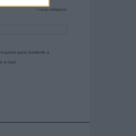
cate sul sito web!
*
campo obbligatorio
rmazioni siano trasferite a
e e-mail.