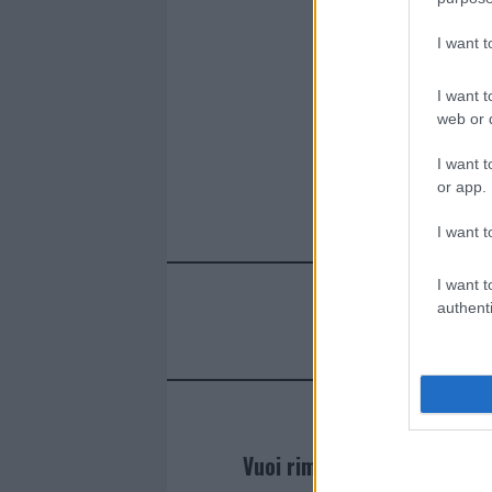
I want 
I want t
web or d
I want t
or app.
I want t
I want t
authenti
Vuoi rimanere sempre agg