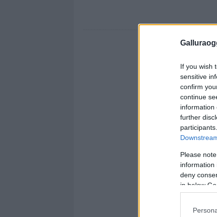
Galluraogg
If you wish 
sensitive in
confirm you
continue se
information 
further disc
participants
Downstream 
Please note
information 
deny consent
in below Go
Persona