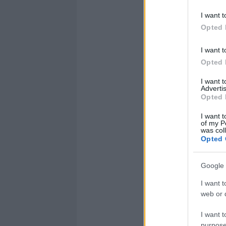
I want t
Opted 
I want t
Opted 
I want 
Advertis
Opted 
I want t
of my P
was col
Opted 
Google 
I want t
web or d
I want t
purpose