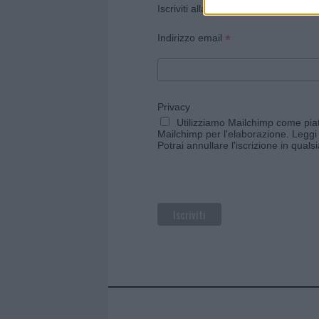
Iscriviti alla newsletter di Gallura O
*
Indirizzo email
Privacy
Utilizziamo Mailchimp come piatt
Mailchimp per l'elaborazione.
Leggi 
Potrai annullare l'iscrizione in qual