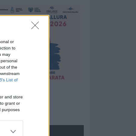
sonal or
ection to
ou may
 personal
out of the
 downstream
B’s List of
er and store
to grant or
ed purposes
ROLOGIE