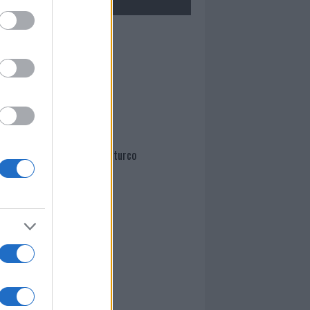
Mario Malu
Paolo Pinna
Martina Agostina Diturco
I nostri cari
I nostri cari