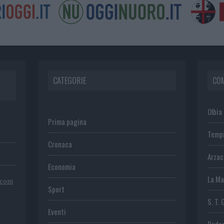
CATEGORIE
CO
Olbia
Prima pagina
Temp
Cronaca
Arza
Economia
La Ma
.com
Sport
S. T. 
Eventi