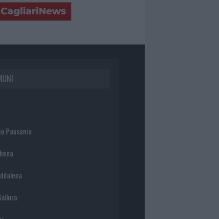
MUNI
io Pausania
chena
ddalena
Gallura