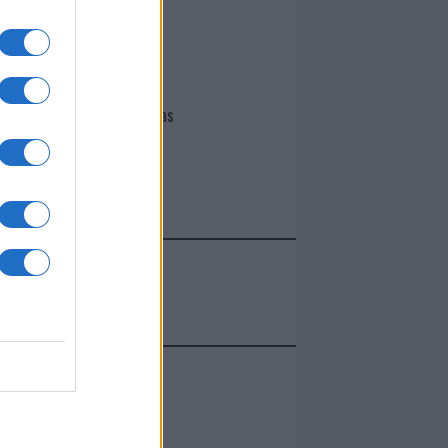
I nostri cari
Giovannimaria Cabras