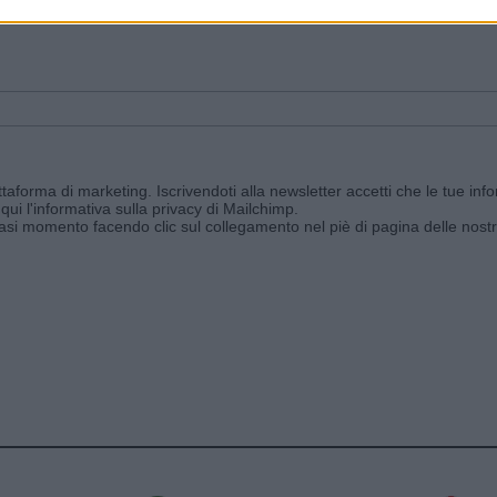
ggi e ricevi le nostre email periodiche contenenti le ultime notizie pubbli
aforma di marketing. Iscrivendoti alla newsletter accetti che le tue info
qui l'informativa sulla privacy di Mailchimp
.
siasi momento facendo clic sul collegamento nel piè di pagina delle nostr