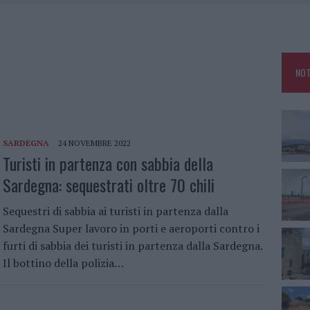
FALSI INCARICATI BUSSANO ALLE PORTE
E CALDO TORNANO PROTAGONISTI
USE ANCORA FINO A FINE AGOSTO
NOT
CA DELLE METE PIÙ AMATE DELL’ESTATE 2026
SARDEGNA
24 NOVEMBRE 2022
Turisti in partenza con sabbia della
Sardegna: sequestrati oltre 70 chili
Sequestri di sabbia ai turisti in partenza dalla
Sardegna Super lavoro in porti e aeroporti contro i
furti di sabbia dei turisti in partenza dalla Sardegna.
Il bottino della polizia…