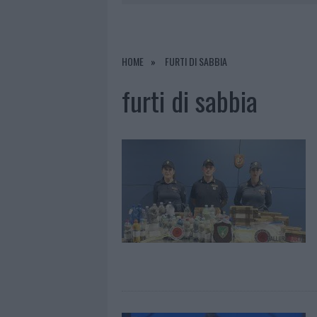
6 AGOSTO 2026
|
ALLARME TRUFFE A BERCHIDDA, 
6 AGOSTO 2026
|
METEO OLBIA 7 AGOSTO, SOLE 
6 AGOSTO 2026
|
TEST TUNNEL OLBIA: RAMPE CHI
HOME
FURTI DI SABBIA
6 AGOSTO 2026
|
AGGIUS CONQUISTA LA CLASSIFI
furti di sabbia