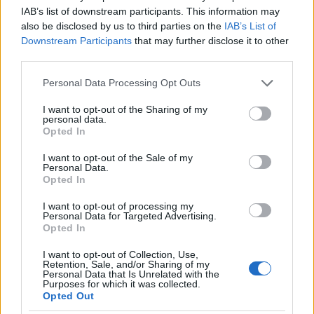
I nostri cari
IAB’s list of downstream participants. This information may
also be disclosed by us to third parties on the
IAB’s List of
Downstream Participants
that may further disclose it to other
third parties.
I nostri cari
Please note that this website/app uses one or more Google
Personal Data Processing Opt Outs
services and may gather and store information including but
not limited to your visit or usage behaviour. You may click to
I want to opt-out of the Sharing of my
personal data.
grant or deny consent to Google and its third-party tags to
I nostri cari
Opted In
use your data for below specified purposes in below Google
consent section.
I want to opt-out of the Sale of my
Personal Data.
Opted In
Giovannimaria Cabras
I want to opt-out of processing my
Personal Data for Targeted Advertising.
Opted In
I want to opt-out of Collection, Use,
Retention, Sale, and/or Sharing of my
Personal Data that Is Unrelated with the
Purposes for which it was collected.
Opted Out