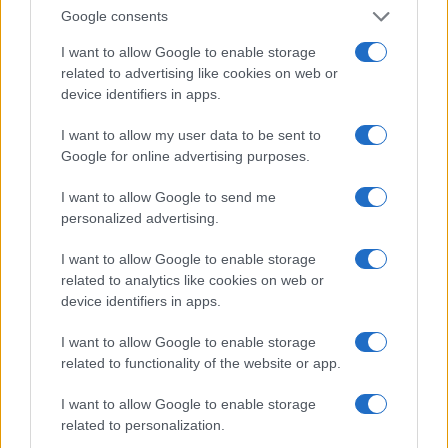
Invia un Comunicato Stampa
|
Pubblicità
|
Segnala
Google consents
I want to allow Google to enable storage
related to advertising like cookies on web or
device identifiers in apps.
Vuoi rimanere sempre aggiornato?
I want to allow my user data to be sent to
Google for online advertising purposes.
Iscriviti alla newsletter di Gallura Oggi e ricevi le nostre
email periodiche contenenti le ultime notizie pubblicate
I want to allow Google to send me
sul sito web!
personalized advertising.
*
campo obbligatorio
*
Indirizzo email
I want to allow Google to enable storage
related to analytics like cookies on web or
device identifiers in apps.
Privacy
I want to allow Google to enable storage
Utilizziamo Mailchimp come piattaforma di
marketing. Iscrivendoti alla newsletter accetti che le
related to functionality of the website or app.
tue informazioni siano trasferite a Mailchimp per
l'elaborazione.
Leggi qui l'informativa sulla privacy
I want to allow Google to enable storage
di Mailchimp
.
Potrai annullare l'iscrizione in qualsiasi momento
related to personalization.
facendo clic sul collegamento nel piè di pagina delle