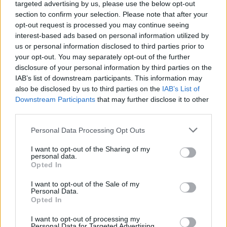
targeted advertising by us, please use the below opt-out
section to confirm your selection. Please note that after your
Mario Malu
opt-out request is processed you may continue seeing
interest-based ads based on personal information utilized by
us or personal information disclosed to third parties prior to
your opt-out. You may separately opt-out of the further
Paolo Pinna
disclosure of your personal information by third parties on the
IAB’s list of downstream participants. This information may
also be disclosed by us to third parties on the
IAB’s List of
Downstream Participants
that may further disclose it to other
Martina Agostina Diturco
third parties.
Please note that this website/app uses one or more Google
Personal Data Processing Opt Outs
services and may gather and store information including but
I nostri cari
not limited to your visit or usage behaviour. You may click to
I want to opt-out of the Sharing of my
personal data.
grant or deny consent to Google and its third-party tags to
Opted In
use your data for below specified purposes in below Google
consent section.
I want to opt-out of the Sale of my
I nostri cari
Personal Data.
Opted In
I want to opt-out of processing my
Personal Data for Targeted Advertising.