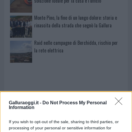
soluzione ideale per la casa e l’ufficio
Monte Pino, la fine di un lungo dolore: storia e
rinascita della strada che segnò la Gallura
Raid nelle campagne di Berchidda, rischio per
la rete elettrica
Galluraoggi.it -
Do Not Process My Personal
Information
If you wish to opt-out of the sale, sharing to third parties, or
NECROLOGIE
processing of your personal or sensitive information for