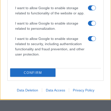
email periodiche contenenti le ultime notizie pubblicate
sul sito web!
I want to allow Google to enable storage
*
campo obbligatorio
related to functionality of the website or app.
*
Indirizzo email
I want to allow Google to enable storage
related to personalization.
Privacy
I want to allow Google to enable storage
Utilizziamo Mailchimp come piattaforma di
related to security, including authentication
marketing. Iscrivendoti alla newsletter accetti che le
functionality and fraud prevention, and other
tue informazioni siano trasferite a Mailchimp per
user protection.
l'elaborazione.
Leggi qui l'informativa sulla privacy
di Mailchimp
.
Potrai annullare l'iscrizione in qualsiasi momento
facendo clic sul collegamento nel piè di pagina delle
nostre e-mail.
CONFIRM
Data Deletion
Data Access
Privacy Policy