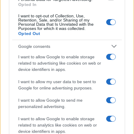
I nostri cari
Opted In
I want to opt-out of Collection, Use,
Retention, Sale, and/or Sharing of my
Personal Data that Is Unrelated with the
Purposes for which it was collected.
Giovannimaria Cabras
Opted Out
Google consents
I want to allow Google to enable storage
related to advertising like cookies on web or
device identifiers in apps.
I want to allow my user data to be sent to
Invia un Comunicato Stampa
|
Pubblicità
|
Segnala
Google for online advertising purposes.
I want to allow Google to send me
personalized advertising.
I want to allow Google to enable storage
Vuoi rimanere sempre aggiornato?
related to analytics like cookies on web or
device identifiers in apps.
Iscriviti alla newsletter di Gallura Oggi e ricevi le nostre